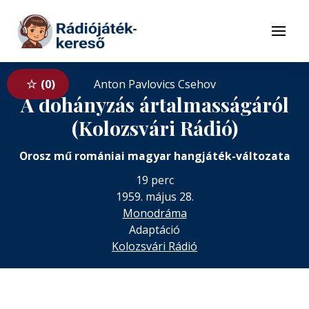
Tovább a navigációhoz
Tovább a tartalomhoz
Menü
0
Anton Pavlovics Csehov
A dohányzás ártalmasságáról
(Kolozsvári Rádió)
Orosz mű romániai magyar hangjáték-változata
19 perc
1959. május 28.
Monodráma
Adaptáció
Kolozsvári Rádió