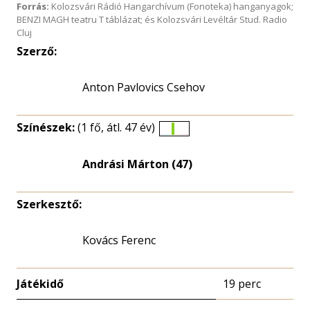
Forrás:
Kolozsvári Rádió Hangarchívum (Fonoteka) hanganyagok;
BENZI MAGH teatru T táblázat; és Kolozsvári Levéltár Stud. Radio
Cluj
Szerző:
Anton Pavlovics Csehov
Színészek:
(1 fő, átl. 47 év)
Életkori
eloszlás
Andrási Márton (47)
nagyítása
Szerkesztő:
Kovács Ferenc
Játékidő
19 perc