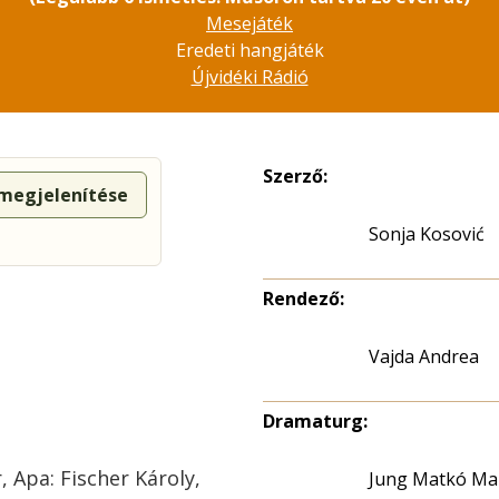
Mesejáték
Eredeti hangjáték
Újvidéki Rádió
Szerző:
 megjelenítése
Sonja Kosović
Rendező:
Vajda Andrea
Dramaturg:
r, Apa: Fischer Károly,
Jung Matkó Ma