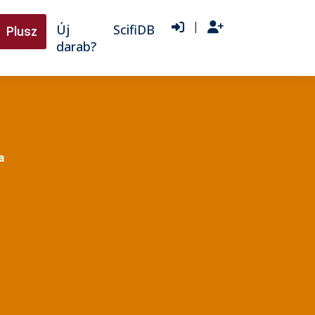
|
Új
ScifiDB
Plusz
darab?
a