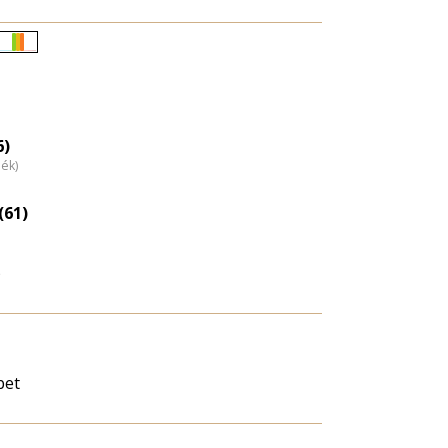
Életkori
eloszlás
nagyítása
6)
dék)
(61)
)
bet