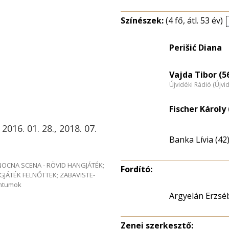
Színészek:
(4 fő, átl. 53 év)
Perišić Diana
Vajda Tibor (5
Újvidéki Rádió (Újvi
Fischer Károly 
 2016. 01. 28., 2018. 07.
Banka Lívia (42
e NOCNA SCENA - RÖVID HANGJÁTÉK;
Fordító:
GJÁTÉK FELNŐTTEK; ZABAVISTE-
entumok
Argyelán Erzsé
Zenei szerkesztő: