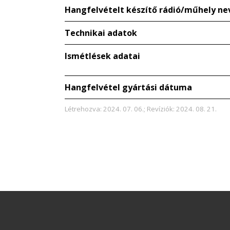
Hangfelvételt készítő rádió/műhely ne
Technikai adatok
Ismétlések adatai
Hangfelvétel gyártási dátuma
Létrehozva: 2024. 07. 06.; Revíziók: 2024. 08. 21.