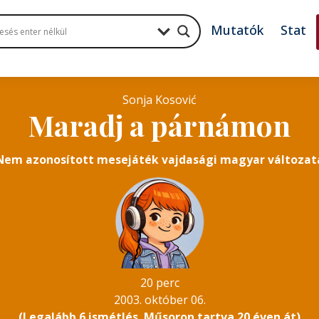
Mutatók
Stat
Sonja Kosović
Maradj a párnámon
Nem azonosított mesejáték vajdasági magyar változat
20 perc
2003. október 06.
(Legalább 6 ismétlés. Műsoron tartva 20 éven át)