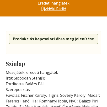
Eredeti hangjáték
Újvidéki Rádió
Produkciós kapcsolati ábra megjelenítése
Színlap
Mesejáték, eredeti hangjáték
Írta: Slobodan Stanišić
Fordította: Balázs Pál
Szereposztás:
Fuvolás: Fischer Károly, Tigris: Sovény Károly, Madár:
Ferenczi Jenő, Hal: Romhányi Ibola, Nyúl: Balázs Piri
Zoltán, Elefánt: Horváth József, Őz: Várady Hajnalka,