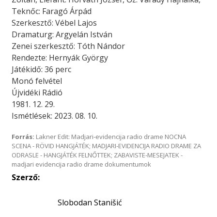
Teknőc: Faragó Árpád
Szerkesztő: Vébel Lajos
Dramaturg: Argyelán István
Zenei szerkesztő: Tóth Nándor
Rendezte: Hernyák György
Játékidő: 36 perc
Monó felvétel
Újvidéki Rádió
1981. 12. 29.
Ismétlések: 2023. 08. 10.
Forrás:
Lakner Edit: Madjari-evidencija radio drame NOCNA
SCENA - RÖVID HANGJÁTÉK; MADJARI-EVIDENCIJA RADIO DRAME ZA
ODRASLE - HANGJÁTÉK FELNŐTTEK; ZABAVISTE-MESEJATEK -
madjari evidencija radio drame dokumentumok
Szerző:
Slobodan Stanišić