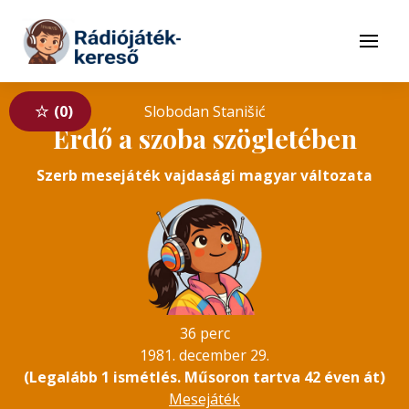
Tovább a navigációhoz
Tovább a tartalomhoz
Menü
0
Slobodan Stanišić
Erdő a szoba szögletében
Szerb mesejáték vajdasági magyar változata
36 perc
1981. december 29.
(Legalább 1 ismétlés. Műsoron tartva 42 éven át)
Mesejáték