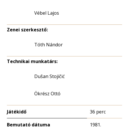
Vébel Lajos
Zenei szerkesztő:
Tóth Nándor
Technikai munkatárs:
Dušan Stojičić
Ökrész Ottó
Játékidő
36 perc
Bemutató dátuma
1981.