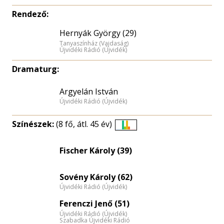
Rendező:
Hernyák György (29)
Tanyaszínház (Vajdaság)
Újvidéki Rádió (Újvidék)
Dramaturg:
Argyelán István
Újvidéki Rádió (Újvidék)
Színészek:
(8 fő, átl. 45 év)
Életkori
eloszlás
Fischer Károly (39)
nagyítása
Sovény Károly (62)
Újvidéki Rádió (Újvidék)
Ferenczi Jenő (51)
Újvidéki Rádió (Újvidék)
Szabadka Újvidéki Rádió