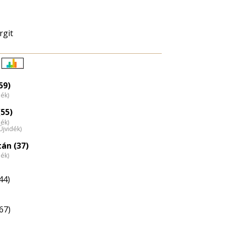
rgit
Életkori
eloszlás
59)
dék)
nagyítása
55)
dék)
(Újvidék)
tán (37)
dék)
44)
67)