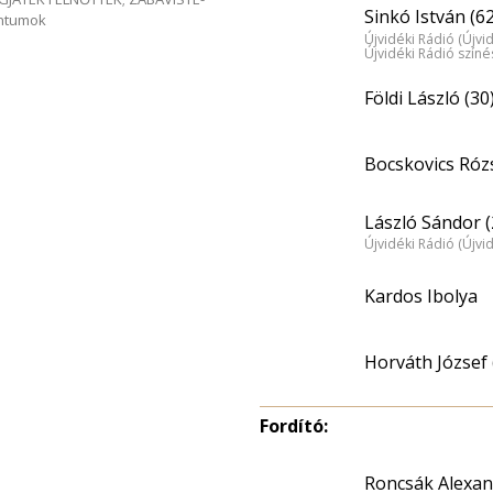
Sinkó István (62
entumok
Újvidéki Rádió (Újvi
Újvidéki Rádió szín
Földi László (30
Bocskovics Róz
László Sándor (
Újvidéki Rádió (Újvi
Kardos Ibolya
Horváth József 
Fordító:
Roncsák Alexan