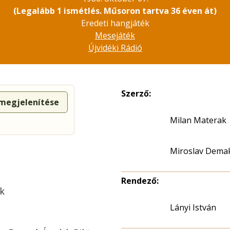
(Legalább 1 ismétlés. Műsoron tartva 36 éven át)
Eredeti hangjáték
Mesejáték
Újvidéki Rádió
Szerző:
 megjelenítése
Milan Materak
Miroslav Dema
Rendező:
ak
Lányi István