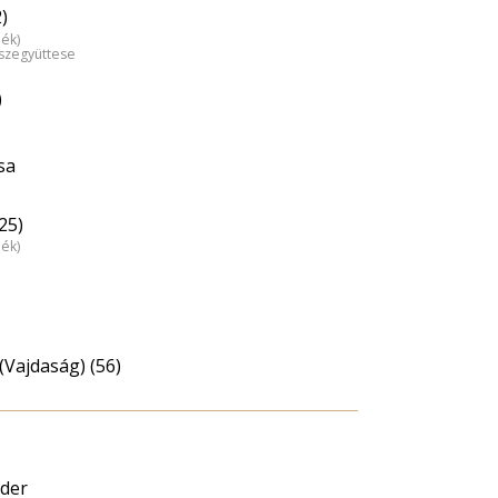
)
dék)
észegyüttese
)
sa
25)
dék)
(Vajdaság) (56)
der