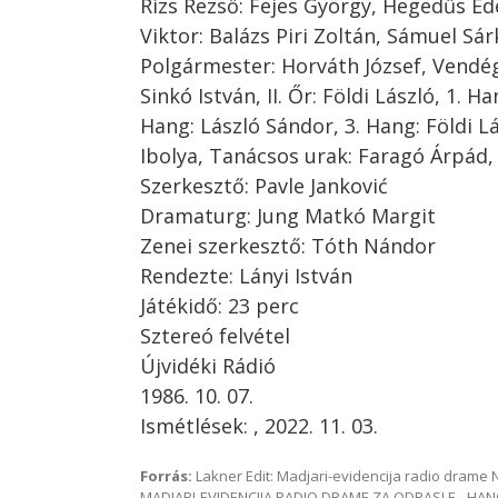
Rizs Rezső: Fejes György, Hegedűs Ed
Viktor: Balázs Piri Zoltán, Sámuel Sár
Polgármester: Horváth József, Vendégl
Sinkó István, II. Őr: Földi László, 1. H
Hang: László Sándor, 3. Hang: Földi L
Ibolya, Tanácsos urak: Faragó Árpád,
Szerkesztő: Pavle Janković
Dramaturg: Jung Matkó Margit
Zenei szerkesztő: Tóth Nándor
Rendezte: Lányi István
Játékidő: 23 perc
Sztereó felvétel
Újvidéki Rádió
1986. 10. 07.
Ismétlések: , 2022. 11. 03.
Forrás:
Lakner Edit: Madjari-evidencija radio dram
MADJARI-EVIDENCIJA RADIO DRAME ZA ODRASLE - HAN