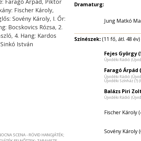
e: Faragó Árpád, Piktor
Dramaturg:
kány: Fischer Károly,
ős: Sovény Károly, I. Őr:
Jung Matkó Ma
ang: Bocskovics Rózsa, 2.
ászló, 4. Hang: Kardos
Színészek:
(11 fő, átl. 48 év)
 Sinkó István
Fejes György (
Újvidéki Rádió (Újvi
Faragó Árpád (
Újvidéki Rádió (Újvi
Újvidéki Színház (?) 
Balázs Piri Zol
Újvidéki Rádió (Újvi
Fischer Károly (
Sovény Károly (
e NOCNA SCENA - RÖVID HANGJÁTÉK;
GJÁTÉK FELNŐTTEK; ZABAVISTE-