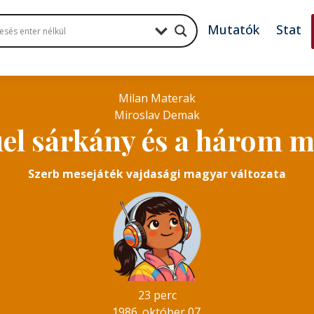
Mutatók
Stat
Milan Materak
Miroslav Demak
el sárkány és a három m
Szerb mesejáték vajdasági magyar változata
23 perc
1986. október 07.