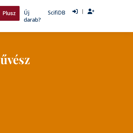
|
Új
ScifiDB
Plusz
darab?
űvész