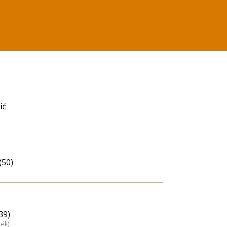
ić
(50)
39)
dék)