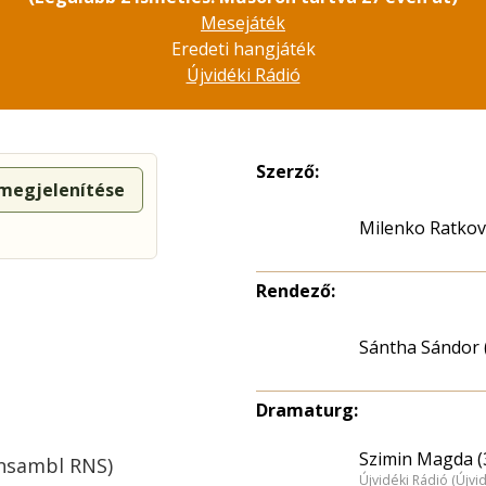
Mesejáték
Eredeti hangjáték
Újvidéki Rádió
Szerző:
 megjelenítése
Milenko Ratkov
Rendező:
Sántha Sándor 
Dramaturg:
Szimin Magda (
ansambl RNS)
Újvidéki Rádió (Újvi