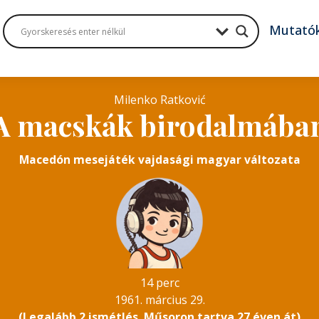
Mutató
Milenko Ratković
A macskák birodalmába
Macedón mesejáték vajdasági magyar változata
14 perc
1961. március 29.
(Legalább 2 ismétlés. Műsoron tartva 27 éven át)