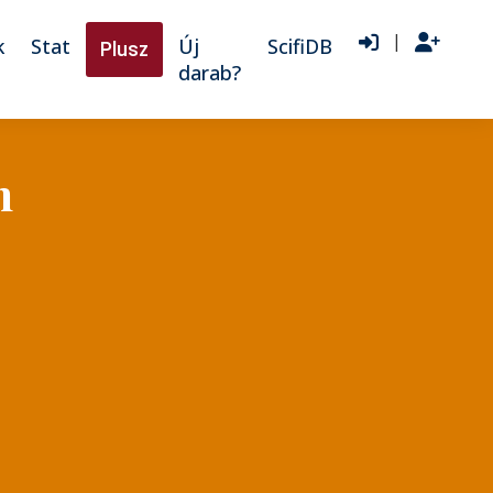
|
k
Stat
Új
ScifiDB
Plusz
darab?
n