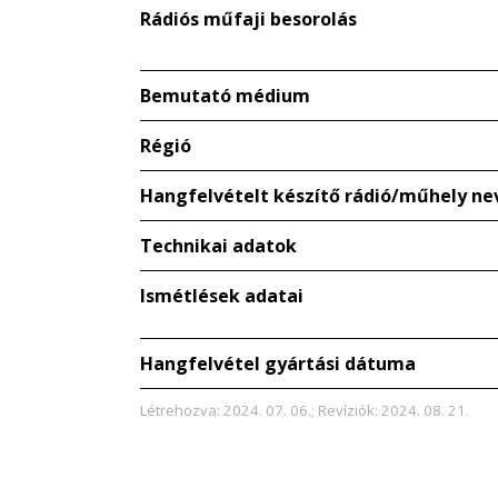
Rádiós műfaji besorolás
Bemutató médium
Régió
Hangfelvételt készítő rádió/műhely ne
Technikai adatok
Ismétlések adatai
Hangfelvétel gyártási dátuma
Létrehozva: 2024. 07. 06.; Revíziók: 2024. 08. 21.