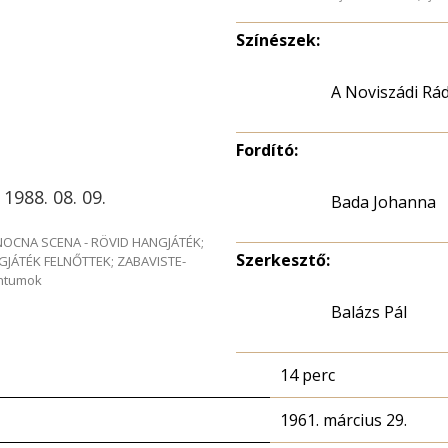
Színészek:
A Noviszádi Rá
Fordító:
 1988. 08. 09.
Bada Johanna
e NOCNA SCENA - RÖVID HANGJÁTÉK;
Szerkesztő:
GJÁTÉK FELNŐTTEK; ZABAVISTE-
entumok
Balázs Pál
14 perc
1961. március 29.