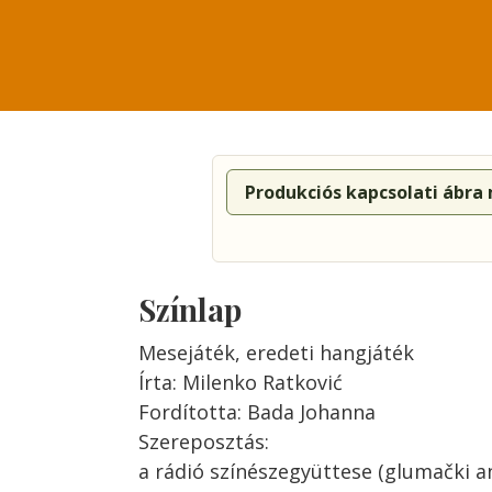
Produkciós kapcsolati ábra
Színlap
Mesejáték, eredeti hangjáték
Írta: Milenko Ratković
Fordította: Bada Johanna
Szereposztás:
a rádió színészegyüttese (glumački 