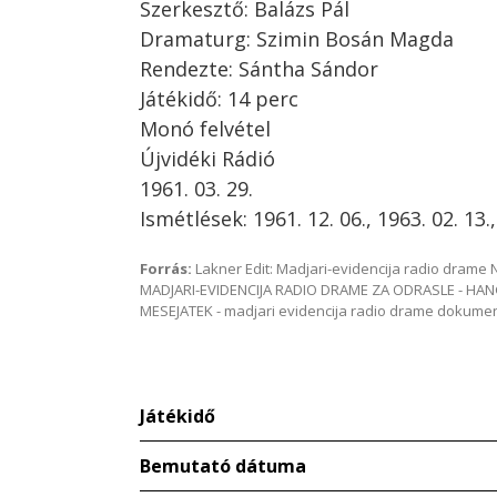
Szerkesztő: Balázs Pál
Dramaturg: Szimin Bosán Magda
Rendezte: Sántha Sándor
Játékidő: 14 perc
Monó felvétel
Újvidéki Rádió
1961. 03. 29.
Ismétlések: 1961. 12. 06., 1963. 02. 13.,
Forrás:
Lakner Edit: Madjari-evidencija radio dram
MADJARI-EVIDENCIJA RADIO DRAME ZA ODRASLE - HAN
MESEJATEK - madjari evidencija radio drame dokum
Játékidő
Bemutató dátuma