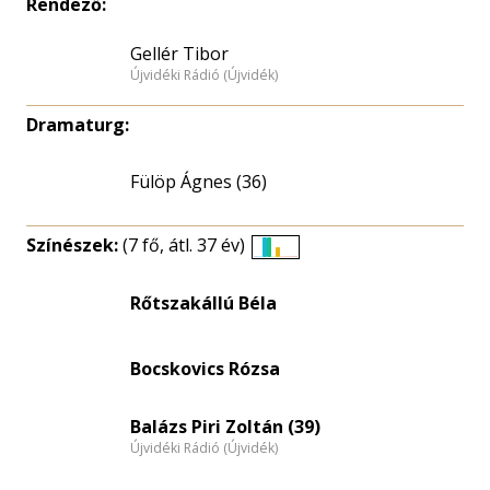
Rendező:
Gellér Tibor
Újvidéki Rádió (Újvidék)
Dramaturg:
Fülöp Ágnes (36)
Színészek:
(7 fő, átl. 37 év)
Életkori
eloszlás
Rőtszakállú Béla
nagyítása
Bocskovics Rózsa
Balázs Piri Zoltán (39)
Újvidéki Rádió (Újvidék)