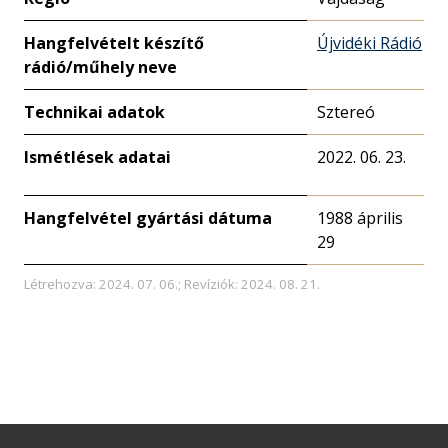
Hangfelvételt készítő
Újvidéki Rádió
rádió/műhely neve
Technikai adatok
Sztereó
Ismétlések adatai
2022. 06. 23.
Hangfelvétel gyártási dátuma
1988 április
29
Létrehozva: 2024. 07. 06.; Revíziók: 2024. 08. 21.