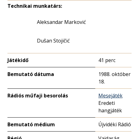
Technikai munkatárs:
Aleksandar Marković
Dušan Stojičić
Játékidő
41 perc
Bemutató dátuma
1988. október
18.
Rádiós műfaji besorolás
Mesejáték
Eredeti
hangjáték
Bemutató médium
Újvidéki Rádió
Régió
Vajdaság