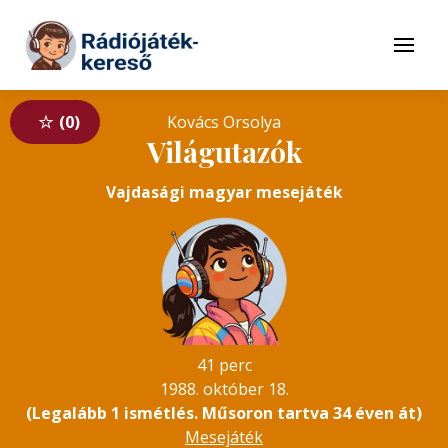
Tovább a navigációhoz
Tovább a tartalomhoz
Menü
0
Kovács Orsolya
Világutazók
Vajdasági magyar mesejáték
41 perc
1988. október 18.
(Legalább 1 ismétlés. Műsoron tartva 34 éven át)
Mesejáték