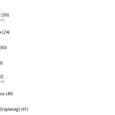
 (50)
dék)
 (24)
(60)
3)
2)
dék)
os (49)
(Vajdaság) (41)