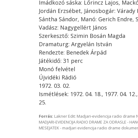
Imádkozó sáska: Lőrincz Lajos, Mackó
Jordán Erzsébet, Jánosbogár: Várady 
Sántha Sándor, Manó: Gerich Endre, S
Vadász: Nagygellért János
Szerkesztő: Szimin Bosán Magda
Dramaturg: Argyelán István
Rendezte: Benedek Árpád
Játékidő: 31 perc
Monó felvétel
Újvidéki Rádió
1972. 03. 02.
Ismétlések: 1972. 04. 18., 1977. 04. 12.,
25.
Forrás:
Lakner Edit: Madjari-evidencija radio dram
MADJARI-EVIDENCIJA RADIO DRAME ZA ODRASLE - HAN
MESEJATEK - madjari evidencija radio drame dokum