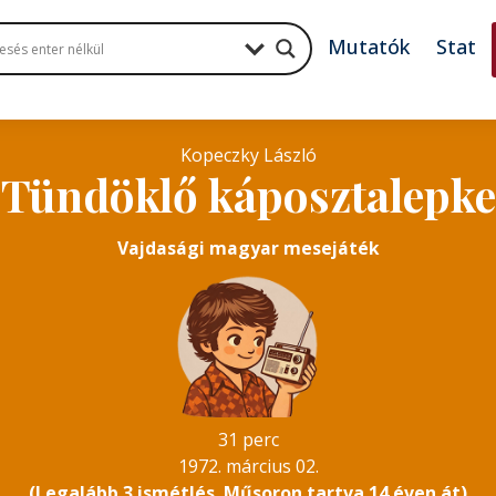
Mutatók
Stat
Kopeczky László
Tündöklő káposztalepke
Vajdasági magyar mesejáték
31 perc
1972. március 02.
(Legalább 3 ismétlés. Műsoron tartva 14 éven át)