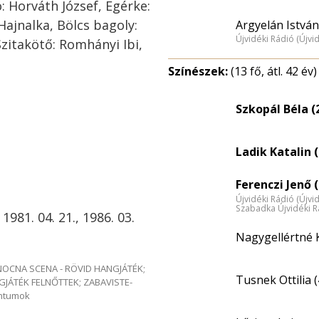
: Horváth József, Egérke:
Hajnalka, Bölcs bagoly:
Argyelán István
Újvidéki Rádió (Újvi
zitakötő: Romhányi Ibi,
Színészek:
(13 fő, átl. 42 év)
Szkopál Béla (
Ladik Katalin (
Ferenczi Jenő (
Újvidéki Rádió (Újvi
Szabadka Újvidéki R
 1981. 04. 21., 1986. 03.
Nagygellértné K
e NOCNA SCENA - RÖVID HANGJÁTÉK;
Tusnek Ottilia (
GJÁTÉK FELNŐTTEK; ZABAVISTE-
entumok