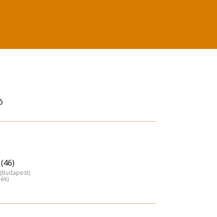
ó
(46)
z (Budapest)
dék)