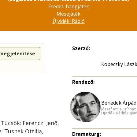
Eredeti hangjáték
Mesejáték
Újvidéki Rádió
Szerző:
 megjelenítése
Kopeczky Lászl
Rendező:
Benedek Árpád 
József Attila Színhá
Újvidéki Rádió (Újvi
n, Tücsök: Ferenczi Jenő,
e: Tusnek Ottilia,
Dramaturg: