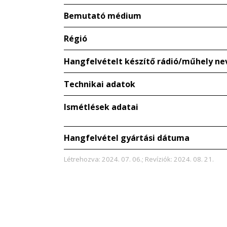
Bemutató médium
Régió
Hangfelvételt készítő rádió/műhely ne
Technikai adatok
Ismétlések adatai
Hangfelvétel gyártási dátuma
Létrehozva: 2024. 07. 06.; Revíziók: 2024. 08. 21.