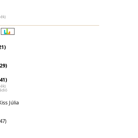
dék)
Életkori
eloszlás
21)
nagyítása
29)
41)
dék)
ádió
iss Júlia
47)