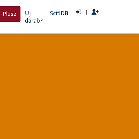
|
Új
ScifiDB
Plusz
darab?