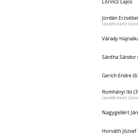
Lőrincz Lajos
Jordán Erzsébet
Újvidéki Rádió (Újvi
Várady Hajnalka
Sántha Sándor 
Gerich Endre (6
Romhányi Ibi (3
Újvidéki Rádió (Újvi
Nagygellért Ján
Horváth József 