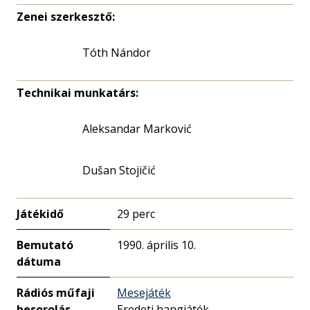
Zenei szerkesztő:
Tóth Nándor
Technikai munkatárs:
Aleksandar Marković
Dušan Stojičić
Játékidő
29 perc
Bemutató
1990. április 10.
dátuma
Rádiós műfaji
Mesejáték
besorolás
Eredeti hangjáték