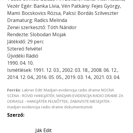
Vezér Egér: Banka Lívia, Vén Patkány: Fejes György,
Mami: Bocskovics Rózsa, Palcsi: Bordás Szilveszter
Dramaturg: Radics Melinda
Zenei szerkesztő: Tóth Nándor
Rendezte: Slobodan Mojak
Játékidő: 29 perc
Sztereó felvétel
Újvidéki Rádió
1990. 04. 10.
Ismétlések: 1991. 12. 03., 2002. 03. 18., 2008. 06. 12.,
2014. 12. 04., 2016. 05. 05., 2019. 03. 14., 2021. 03. 04.
Forrás:
Lakner Edit: Madjari-evidencija radio drame NOCNA
SCENA - RÖVID HANGJÁTÉK; MADJARI-EVIDENCIJA RADIO DRAME ZA
ODRASLE - HANGJÁTÉK FELNŐTTEK; ZABAVISTE-MESEJATEK -
madjari evidencija radio drame dokumentumok
Szerző:
Ják Edit