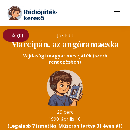
Tovább a navigációhoz
Tovább a tartalomhoz
Menü
0
Ják Edit
Marcipán, az angóramacska
Vajdasági magyar mesejáték (szerb
rendezésben)
29 perc
1990. április 10.
(Legalább 7 ismétlés. Műsoron tartva 31 éven át)