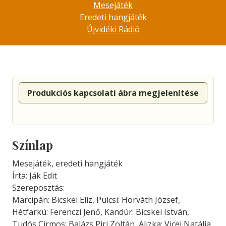
Mesejáték
Eredeti hangjáték
Újvidéki Rádió
Produkciós kapcsolati ábra megjelenítése
Színlap
Mesejáték, eredeti hangjáték
Írta: Ják Edit
Szereposztás:
Marcipán: Bicskei Elíz, Pulcsi: Horváth József,
Hétfarkú: Ferenczi Jenő, Kandúr: Bicskei István,
Tudós Cirmos: Balázs Piri Zoltán, Alizka: Vicei Natália,