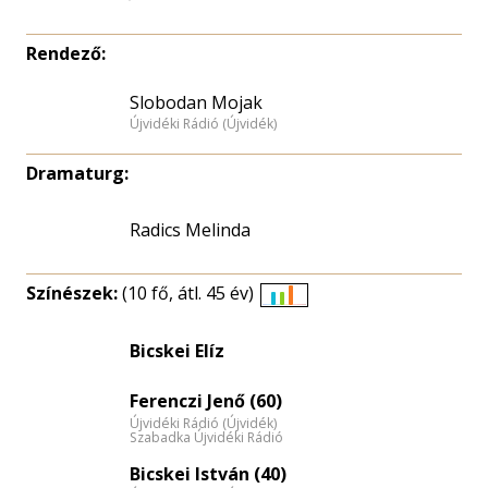
Rendező:
Slobodan Mojak
Újvidéki Rádió (Újvidék)
Dramaturg:
Radics Melinda
Színészek:
(10 fő, átl. 45 év)
Életkori
eloszlás
Bicskei Elíz
nagyítása
Ferenczi Jenő (60)
Újvidéki Rádió (Újvidék)
Szabadka Újvidéki Rádió
Bicskei István (40)