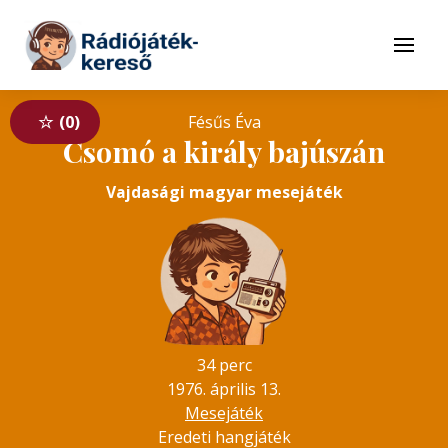
Tovább a navigációhoz
Tovább a tartalomhoz
Menü
0
Fésűs Éva
Csomó a király bajúszán
Vajdasági magyar mesejáték
34 perc
1976. április 13.
Mesejáték
Eredeti hangjáték