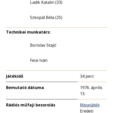
Ladik Katalin (33)
Szkopál Béla (25)
Technikai munkatárs:
Borislav Stajić
Fece Iván
Játékidő
34 perc
Bemutató dátuma
1976. április
13.
Rádiós műfaji besorolás
Mesejáték
Eredeti