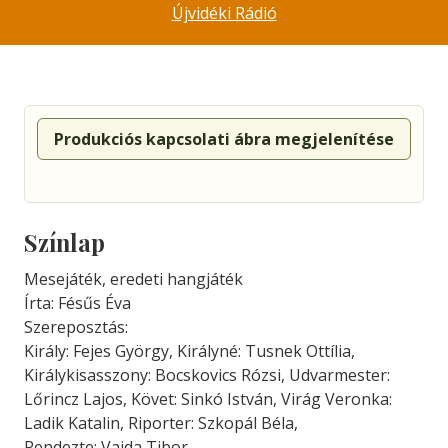
Újvidéki Rádió
Produkciós kapcsolati ábra megjelenítése
Színlap
Mesejáték, eredeti hangjáték
Írta: Fésűs Éva
Szereposztás:
Király: Fejes György, Királyné: Tusnek Ottília,
Királykisasszony: Bocskovics Rózsi, Udvarmester:
Lőrincz Lajos, Követ: Sinkó István, Virág Veronka:
Ladik Katalin, Riporter: Szkopál Béla,
Rendezte: Vajda Tibor