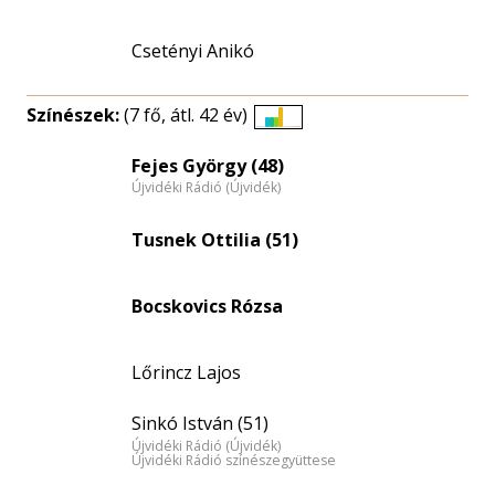
Csetényi Anikó
Színészek:
(7 fő, átl. 42 év)
Életkori
eloszlás
Fejes György (48)
Újvidéki Rádió (Újvidék)
nagyítása
Tusnek Ottilia (51)
Bocskovics Rózsa
Lőrincz Lajos
Sinkó István (51)
Újvidéki Rádió (Újvidék)
Újvidéki Rádió színészegyüttese