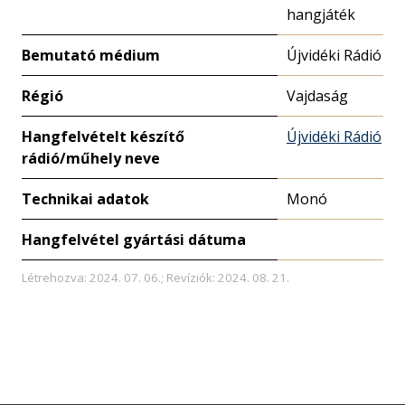
hangjáték
Bemutató médium
Újvidéki Rádió
Régió
Vajdaság
Hangfelvételt készítő
Újvidéki Rádió
rádió/műhely neve
Technikai adatok
Monó
Hangfelvétel gyártási dátuma
Létrehozva: 2024. 07. 06.; Revíziók: 2024. 08. 21.