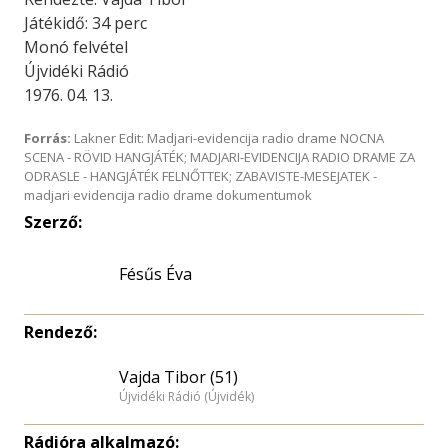
Játékidő: 34 perc
Monó felvétel
Újvidéki Rádió
1976. 04. 13.
Forrás:
Lakner Edit: Madjari-evidencija radio drame NOCNA
SCENA - RÖVID HANGJÁTÉK; MADJARI-EVIDENCIJA RADIO DRAME ZA
ODRASLE - HANGJÁTÉK FELNŐTTEK; ZABAVISTE-MESEJATEK -
madjari evidencija radio drame dokumentumok
Szerző:
Fésűs Éva
Rendező:
Vajda Tibor (51)
Újvidéki Rádió (Újvidék)
Rádióra alkalmazó: