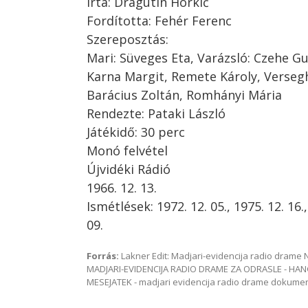
Írta: Dragutin Horkić
Fordította: Fehér Ferenc
Szereposztás:
Mari: Süveges Eta, Varázsló: Czehe G
Karna Margit, Remete Károly, Verseghi
Barácius Zoltán, Romhányi Mária
Rendezte: Pataki László
Játékidő: 30 perc
Monó felvétel
Újvidéki Rádió
1966. 12. 13.
Ismétlések: 1972. 12. 05., 1975. 12. 16.,
09.
Forrás:
Lakner Edit: Madjari-evidencija radio dram
MADJARI-EVIDENCIJA RADIO DRAME ZA ODRASLE - HAN
MESEJATEK - madjari evidencija radio drame dokum