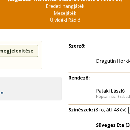
Eredeti hangjáték
Mesejáték
Újvidéki Rádió
Szerző:
 megjelenítése
Dragutin Horki
Rendező:
Pataki László
án
Népszínház (Szabad
Színészek:
(8 fő, átl. 43 év)
Süveges Eta (3