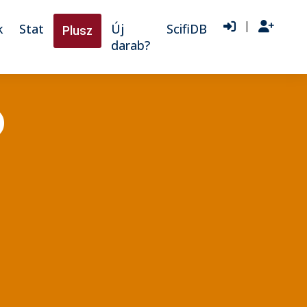
|
k
Stat
Új
ScifiDB
Plusz
darab?
)