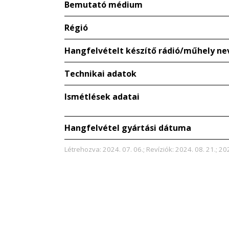
Bemutató médium
Régió
Hangfelvételt készítő rádió/műhely ne
Technikai adatok
Ismétlések adatai
Hangfelvétel gyártási dátuma
Létrehozva: 2024. 07. 06.; Revíziók: 2024. 08. 21.; 20