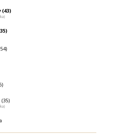
 (43)
ka)
35)
(54)
6)
 (35)
ka)
a