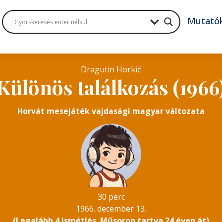
Mutató
Dragutin Horkić
Különös találkozás (1966
Horvát mesejáték vajdasági magyar változata
30 perc
1966. december 13.
(Legalább 4 ismétlés. Műsoron tartva 24 éven át)