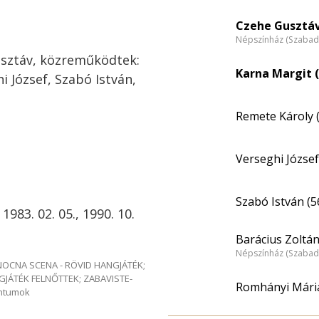
Czehe Gusztáv
Népszínház (Szabad
usztáv, közreműködtek:
Karna Margit (
 József, Szabó István,
Remete Károly 
Verseghi József
Szabó István (5
 1983. 02. 05., 1990. 10.
Barácius Zoltán
Népszínház (Szabad
e NOCNA SCENA - RÖVID HANGJÁTÉK;
GJÁTÉK FELNŐTTEK; ZABAVISTE-
Romhányi Mári
entumok