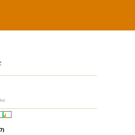
ć
ka)
Életkori
eloszlás
7)
nagyítása