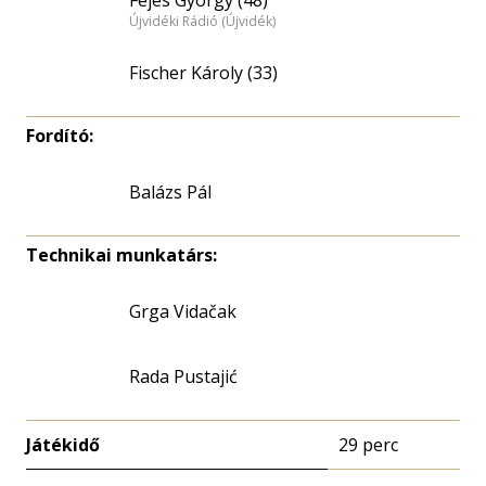
Újvidéki Rádió (Újvidék)
Fischer Károly (33)
Fordító:
Balázs Pál
Technikai munkatárs:
Grga Vidačak
Rada Pustajić
Játékidő
29 perc