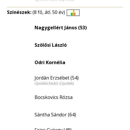
Színészek:
(8 fő, átl. 50 év)
Életkori
eloszlás
Nagygellért János (53)
nagyítása
Szölősi László
Odri Kornélia
Jordán Erzsébet (54)
Újvidéki Rádió (Újvidék)
Bocskovics Rózsa
Sántha Sándor (64)
Fejes György (48)