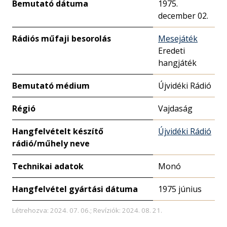
Bemutató dátuma
1975.
december 02.
Rádiós műfaji besorolás
Mesejáték
Eredeti
hangjáték
Bemutató médium
Újvidéki Rádió
Régió
Vajdaság
Hangfelvételt készítő
Újvidéki Rádió
rádió/műhely neve
Technikai adatok
Monó
Hangfelvétel gyártási dátuma
1975 június
Létrehozva: 2024. 07. 06.; Revíziók: 2024. 08. 21.