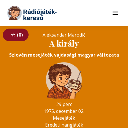
Tovább a navigációhoz
Tovább a tartalomhoz
Menü
0
Aleksandar Marodić
A király
Szlovén mesejáték vajdasági magyar változata
29 perc
1975. december 02.
Mesejáték
Eredeti hangjáték