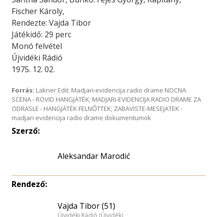
Fischer Károly,
Rendezte: Vajda Tibor
Játékidő: 29 perc
Monó felvétel
Újvidéki Rádió
1975. 12. 02.
Forrás:
Lakner Edit: Madjari-evidencija radio drame NOCNA
SCENA - RÖVID HANGJÁTÉK; MADJARI-EVIDENCIJA RADIO DRAME ZA
ODRASLE - HANGJÁTÉK FELNŐTTEK; ZABAVISTE-MESEJATEK -
madjari evidencija radio drame dokumentumok
Szerző:
Aleksandar Marodić
Rendező:
Vajda Tibor (51)
Újvidéki Rádió (Újvidék)