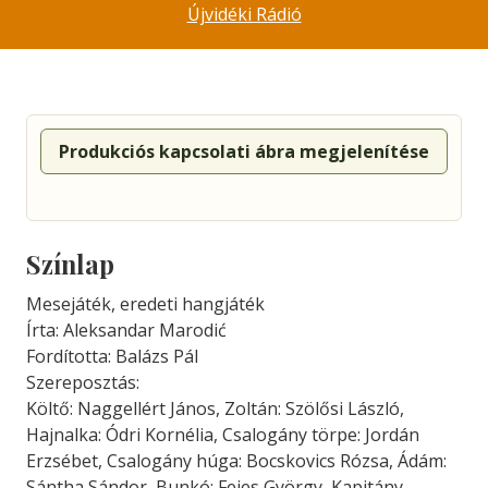
Újvidéki Rádió
Produkciós kapcsolati ábra megjelenítése
Színlap
Mesejáték, eredeti hangjáték
Írta: Aleksandar Marodić
Fordította: Balázs Pál
Szereposztás:
Költő: Naggellért János, Zoltán: Szölősi László,
Hajnalka: Ódri Kornélia, Csalogány törpe: Jordán
Erzsébet, Csalogány húga: Bocskovics Rózsa, Ádám:
Sántha Sándor, Bunkó: Fejes György, Kapitány,