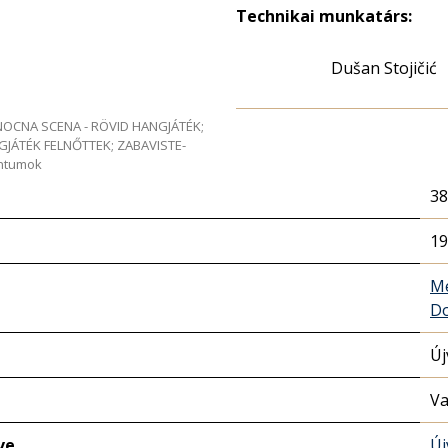
Technikai munkatárs:
Dušan Stojičić
e NOCNA SCENA - RÖVID HANGJÁTÉK;
GJÁTÉK FELNŐTTEK; ZABAVISTE-
entumok
38
19
Me
D
Új
Va
ve
Új