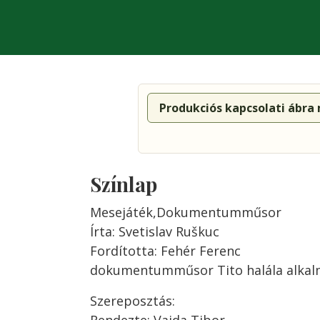
Produkciós kapcsolati ábra
Színlap
Mesejáték,Dokumentumműsor
Írta: Svetislav Ruškuc
Fordította: Fehér Ferenc
dokumentumműsor Tito halála alkal
Szereposztás: