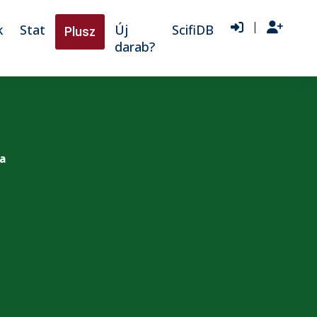
|
k
Stat
Új
ScifiDB
Plusz
darab?
a