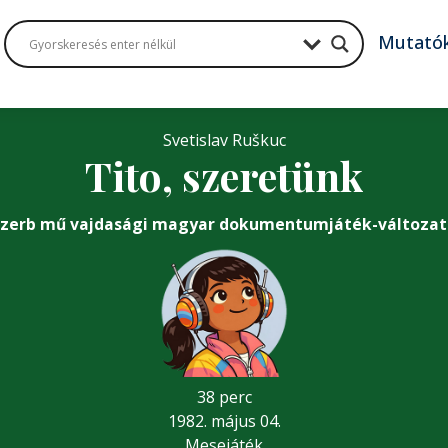
Mutató
Svetislav Ruškuc
Tito, szeretünk
Szerb mű vajdasági magyar dokumentumjáték-változat
38 perc
1982. május 04.
Mesejáték