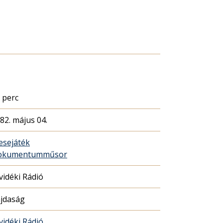
 perc
82. május 04.
sejáték
okumentumműsor
vidéki Rádió
jdaság
vidéki Rádió