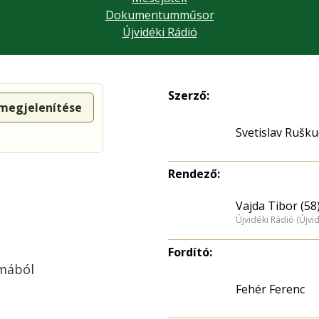
Dokumentumműsor
Újvidéki Rádió
Szerző:
 megjelenítése
Svetislav Rušku
Rendező:
Vajda Tibor (58
Újvidéki Rádió (Újvi
Fordító:
mából
Fehér Ferenc