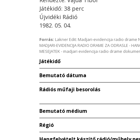
Rendezte: Vajda Tibor
Játékidő: 38 perc
Újvidéki Rádió
1982. 05. 04.
Forrás:
Lakner Edit: Madjari-evidencija radio dram
MADJARI-EVIDENCIJA RADIO DRAME ZA ODRASLE - HAN
MESEJATEK - madjari evidencija radio drame dokum
Játékidő
Bemutató dátuma
Rádiós műfaji besorolás
Bemutató médium
Régió
Hangfelvételt készítő rádió/műhely ne