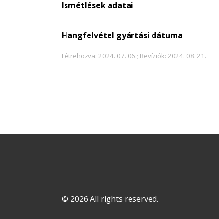
Ismétlések adatai
Hangfelvétel gyártási dátuma
Létrehozva: 2024. 07. 06.; Revíziók: 2024. 08. 21.
© 2026 All rights reserved.