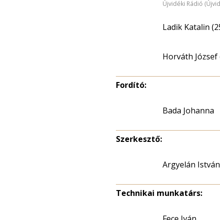
Újvidéki Rádió (Újvi
Ladik Katalin (2
Horváth József 
Fordító:
Bada Johanna
Szerkesztő:
Argyelán István
Technikai munkatárs:
Fece Iván