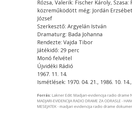
Rózsa, Valerik: Fischer Károly, Szasa:
közreműködött még: Jordán Erzsébet,
József
Szerkesztő: Argyelán István
Dramaturg: Bada Johanna
Rendezte: Vajda Tibor
Játékidő: 29 perc
Monó felvétel
Újvidéki Rádió
1967. 11. 14.
Ismétlések: 1970. 04. 21., 1986. 10. 14.,
Forrás:
Lakner Edit: Madjari-evidencija radio dram
MADJARI-EVIDENCIJA RADIO DRAME ZA ODRASLE - HAN
MESEJATEK - madjari evidencija radio drame dokum