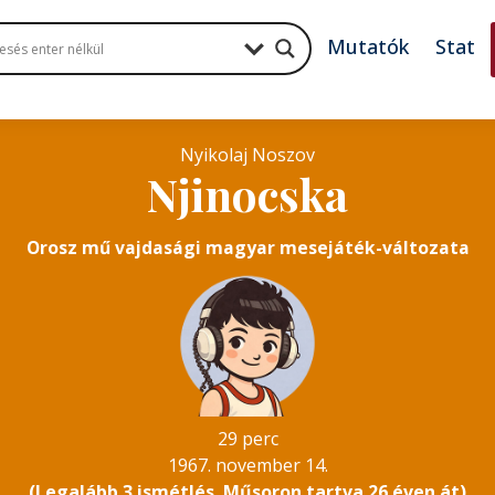
Mutatók
Stat
Nyikolaj Noszov
Njinocska
Orosz mű vajdasági magyar mesejáték-változata
29 perc
1967. november 14.
(Legalább 3 ismétlés. Műsoron tartva 26 éven át)