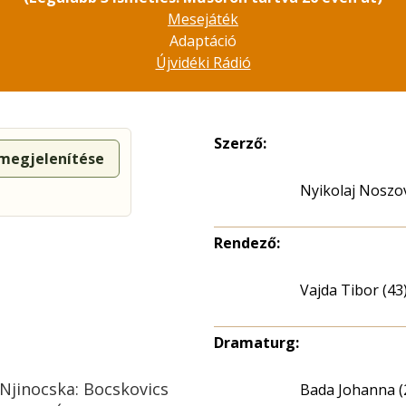
Mesejáték
Adaptáció
Újvidéki Rádió
Szerző:
 megjelenítése
Nyikolaj Noszo
Rendező:
Vajda Tibor (43
Dramaturg:
Njinocska: Bocskovics
Bada Johanna (