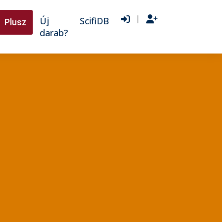
|
Új
ScifiDB
Plusz
darab?