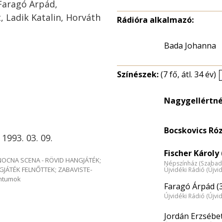
 Faragó Árpád,
 Ladik Katalin, Horváth
Rádióra alkalmazó:
Bada Johanna
Színészek:
(7 fő, átl. 34 év)
Nagygellértné 
Bocskovics Ró
 1993. 03. 09.
Fischer Károly 
e NOCNA SCENA - RÖVID HANGJÁTÉK;
Népszínház (Szabad
GJÁTÉK FELNŐTTEK; ZABAVISTE-
Újvidéki Rádió (Újvi
entumok
Faragó Árpád (
Újvidéki Rádió (Újvi
Jordán Erzsébet