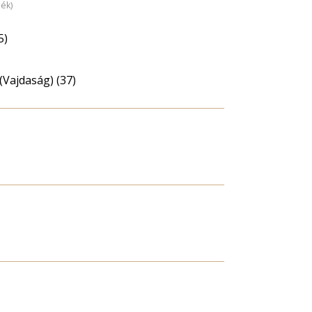
dék)
5)
(Vajdaság) (37)