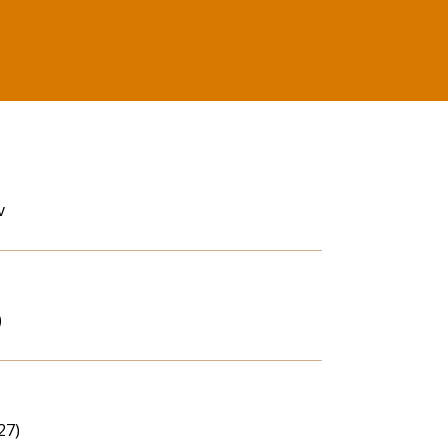
v
)
27)