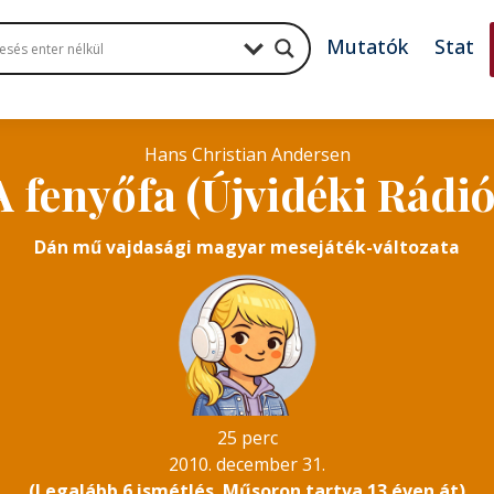
Mutatók
Stat
Hans Christian Andersen
A fenyőfa (Újvidéki Rádió
Dán mű vajdasági magyar mesejáték-változata
25 perc
2010. december 31.
(Legalább 6 ismétlés. Műsoron tartva 13 éven át)