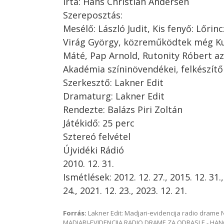
Írta: Hans Christian Andersen
Szereposztás:
Mesélő: László Judit, Kis fenyő: Lőrin
Virág György, közreműködtek még Ku
Máté, Pap Arnold, Rutonity Róbert az
Akadémia színinövendékei, felkészítő 
Szerkesztő: Lakner Edit
Dramaturg: Lakner Edit
Rendezte: Balázs Piri Zoltán
Játékidő: 25 perc
Sztereó felvétel
Újvidéki Rádió
2010. 12. 31.
Ismétlések: 2012. 12. 27., 2015. 12. 31.,
24., 2021. 12. 23., 2023. 12. 21.
Forrás:
Lakner Edit: Madjari-evidencija radio dram
MADJARI-EVIDENCIJA RADIO DRAME ZA ODRASLE - HAN