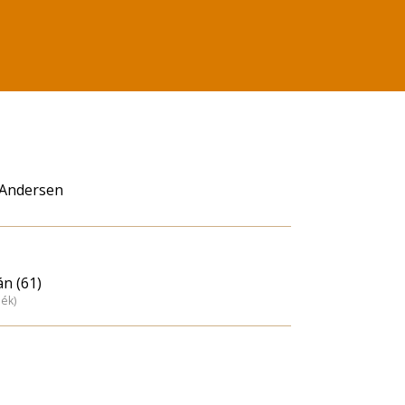
 Andersen
án (61)
dék)