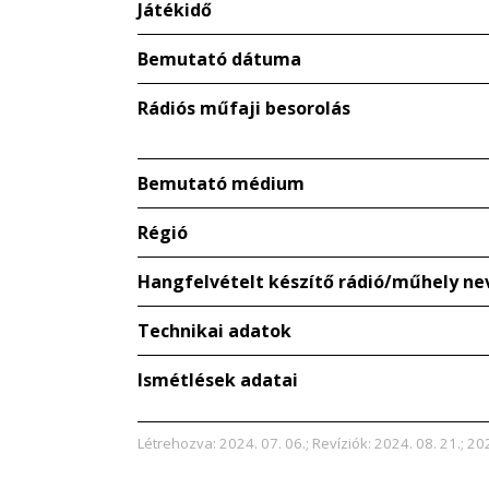
Játékidő
Bemutató dátuma
Rádiós műfaji besorolás
Bemutató médium
Régió
Hangfelvételt készítő rádió/műhely ne
Technikai adatok
Ismétlések adatai
Létrehozva: 2024. 07. 06.; Revíziók: 2024. 08. 21.; 20