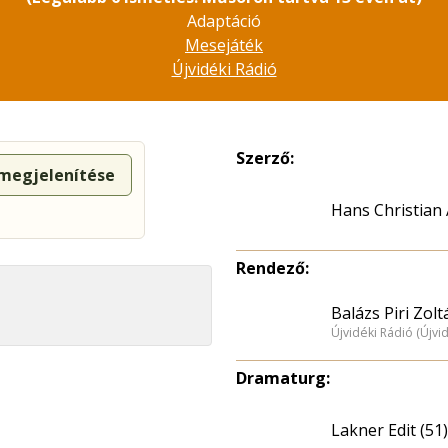
Adaptáció
Mesejáték
Újvidéki Rádió
Szerző:
 megjelenítése
Hans Christian
Rendező:
Balázs Piri Zolt
Újvidéki Rádió (Újvi
Dramaturg:
Lakner Edit (51)