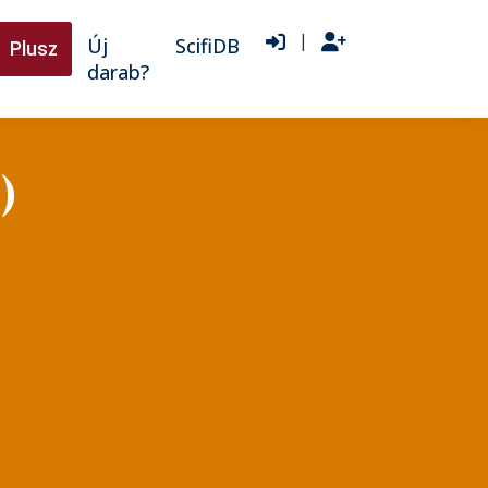
|
Új
ScifiDB
Plusz
darab?
)