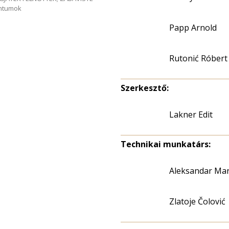
entumok
Papp Arnold
Rutonić Róbert
Szerkesztő:
Lakner Edit
Technikai munkatárs:
Aleksandar Mar
Zlatoje Čolović