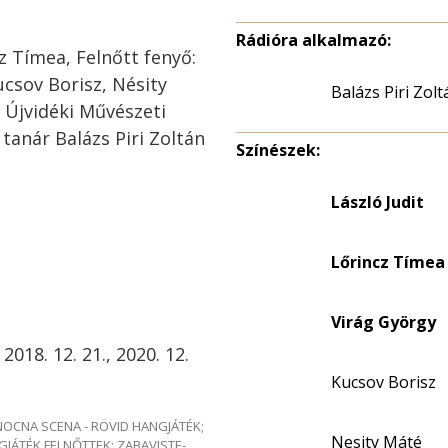
Rádióra alkalmazó:
cz Tímea, Felnőtt fenyő:
csov Borisz, Nésity
Balázs Piri Zolt
 Újvidéki Művészeti
tanár Balázs Piri Zoltán
Színészek:
László Judit
Lőrincz Tímea
Virág György
 2018. 12. 21., 2020. 12.
Kucsov Borisz
e NOCNA SCENA - RÖVID HANGJÁTÉK;
Nesity Máté
GJÁTÉK FELNŐTTEK; ZABAVISTE-