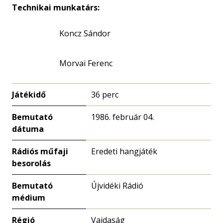
Technikai munkatárs:
Koncz Sándor
Morvai Ferenc
Játékidő
36 perc
Bemutató
1986. február 04.
dátuma
Rádiós műfaji
Eredeti hangjáték
besorolás
Bemutató
Újvidéki Rádió
médium
Régió
Vajdaság