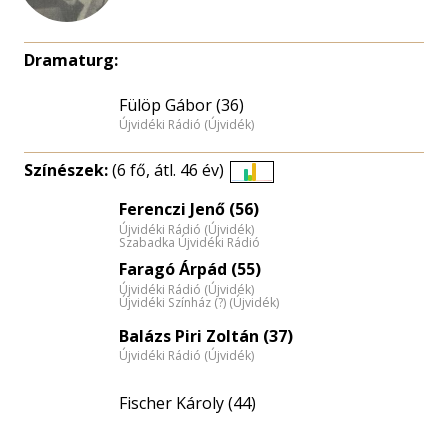
Dramaturg:
Fülöp Gábor (36)
Újvidéki Rádió (Újvidék)
Színészek:
(6 fő, átl. 46 év)
Életkori
Ferenczi Jenő (56)
eloszlás
Újvidéki Rádió (Újvidék)
nagyítása
Szabadka Újvidéki Rádió
Faragó Árpád (55)
Újvidéki Rádió (Újvidék)
Újvidéki Színház (?) (Újvidék)
Balázs Piri Zoltán (37)
Újvidéki Rádió (Újvidék)
Fischer Károly (44)