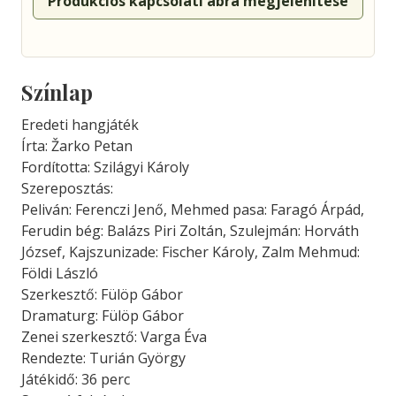
Produkciós kapcsolati ábra megjelenítése
Színlap
Eredeti hangjáték
Írta: Žarko Petan
Fordította: Szilágyi Károly
Szereposztás:
Peliván: Ferenczi Jenő, Mehmed pasa: Faragó Árpád,
Ferudin bég: Balázs Piri Zoltán, Szulejmán: Horváth
József, Kajszunizade: Fischer Károly, Zalm Mehmud:
Földi László
Szerkesztő: Fülöp Gábor
Dramaturg: Fülöp Gábor
Zenei szerkesztő: Varga Éva
Rendezte: Turián György
Játékidő: 36 perc