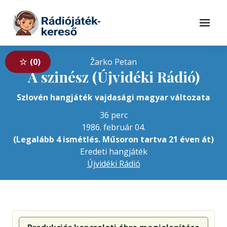
Tovább a navigációhoz
Tovább a tartalomhoz
Menü
0
Žarko Petan
A szinész (Újvidéki Rádió)
Szlovén hangjáték vajdasági magyar változata
36 perc
1986. február 04.
(Legalább 4 ismétlés. Műsoron tartva 21 éven át)
Eredeti hangjáték
Újvidéki Rádió