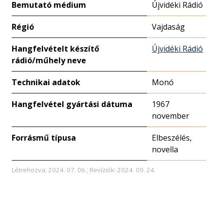
Bemutató médium
Újvidéki Rádió
Régió
Vajdaság
Hangfelvételt készítő
Újvidéki Rádió
rádió/műhely neve
Technikai adatok
Monó
Hangfelvétel gyártási dátuma
1967
november
Forrásmű típusa
Elbeszélés,
novella
Létrehozva: 2024. 07. 06.; Revíziók: 2024. 09. 24.