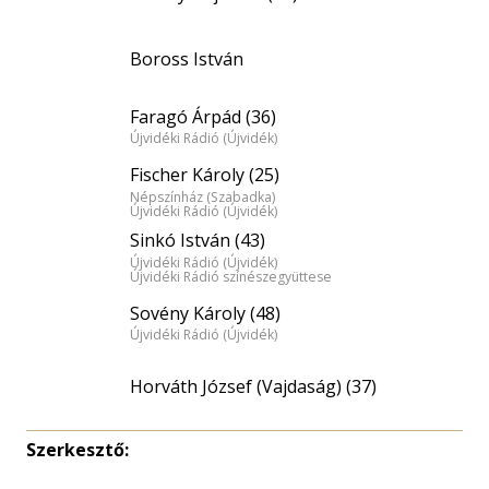
Boross István
Faragó Árpád (36)
Újvidéki Rádió (Újvidék)
Fischer Károly (25)
Népszínház (Szabadka)
Újvidéki Rádió (Újvidék)
Sinkó István (43)
Újvidéki Rádió (Újvidék)
Újvidéki Rádió színészegyüttese
Sovény Károly (48)
Újvidéki Rádió (Újvidék)
Horváth József (Vajdaság) (37)
Szerkesztő: