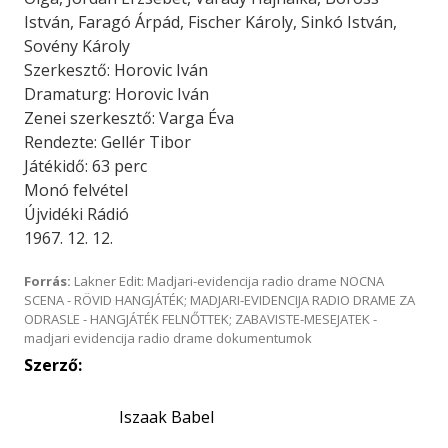
István, Faragó Árpád, Fischer Károly, Sinkó István,
Sovény Károly
Szerkesztő: Horovic Iván
Dramaturg: Horovic Iván
Zenei szerkesztő: Varga Éva
Rendezte: Gellér Tibor
Játékidő: 63 perc
Monó felvétel
Újvidéki Rádió
1967. 12. 12.
Forrás:
Lakner Edit: Madjari-evidencija radio drame NOCNA
SCENA - RÖVID HANGJÁTÉK; MADJARI-EVIDENCIJA RADIO DRAME ZA
ODRASLE - HANGJÁTÉK FELNŐTTEK; ZABAVISTE-MESEJATEK -
madjari evidencija radio drame dokumentumok
Szerző:
Iszaak Babel