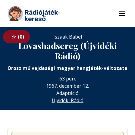
Tovább a navigációhoz
Tovább a tartalomhoz
Menü
0
Iszaak Babel
Lovashadsereg (Újvidéki
Rádió)
Orosz mű vajdasági magyar hangjáték-változata
63 perc
1967. december 12.
Adaptáció
Újvidéki Rádió