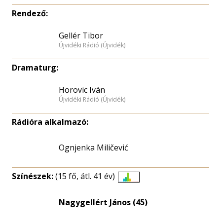
Rendező:
Gellér Tibor
Újvidéki Rádió (Újvidék)
Dramaturg:
Horovic Iván
Újvidéki Rádió (Újvidék)
Rádióra alkalmazó:
Ognjenka Miličević
Színészek:
(15 fő, átl. 41 év)
Életkori
eloszlás
Nagygellért János (45)
nagyítása