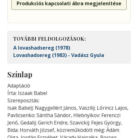
Produkciós kapcsolati ábra megjelenítése
TOVÁBBI FELDOLGOZÁSOK:
A lovashadsereg (1978)
Lovashadsereg (1983) - Vadász Gyula
Színlap
Adaptáció
Írta: Iszaak Babel
Szereposztás:
Isak Babelj: Nagygellért János, Vaszilij: Lőrincz Lajos,
Pavlicsenko: Sántha Sándor, Hlebnyikov: Ferenczi
Jenő, Gedalij: Gerich Endre, Szavickij: Fejes György,
Bida: Horváth József, közreműködött még: Ádám
Olga, Jordán Erzsébet, Várady Hajnalka, Boross