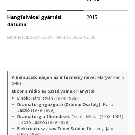
Hangfelvétel gyártási
2015
dátuma
Létrehozva: 2024. 03. 31.; Revíziók: 2025. 02. 28.
A bemutató idején az intézmény neve:
Magyar Rádió
(MR)
Ekkor a rádió és osztályainak irányítói:
Elnök:
Hárs István (1974-1988);
Dramaturg-igazgató (Drámai Osztály):
Bozó
László (1979-1989);
Dramaturgia főrendező:
Cserés Miklós (1958-1981)
| Bozó László (1979-1989);
Elektroakusztikus Zenei Stúdió:
Decsényi János
(1975-1994);