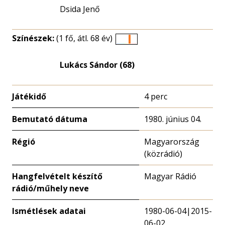
Dsida Jenő
Színészek:
(1 fő, átl. 68 év)
Életkori
eloszlás
Lukács Sándor (68)
nagyítása
Játékidő
4 perc
Bemutató dátuma
1980. június 04.
Régió
Magyarország
(közrádió)
Hangfelvételt készítő
Magyar Rádió
rádió/műhely neve
Ismétlések adatai
1980-06-04|2015-
06-02