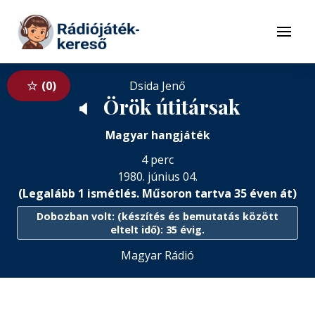
Tovább a navigációhoz
Tovább a tartalomhoz
Menü
0
Dsida Jenő
Örök útitársak
🔈
Magyar hangjáték
4 perc
1980. június 04.
(Legalább 1 ismétlés. Műsoron tartva 35 éven át)
Dobozban volt: (készítés és bemutatás között
eltelt idő): 35 évig.
Magyar Rádió