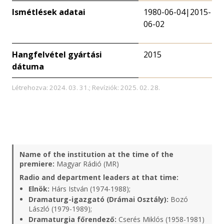
Ismétlések adatai
1980-06-04|2015-
06-02
Hangfelvétel gyártási
2015
dátuma
Létrehozva: 2024. 03. 31.; Revíziók: 2025. 02. 28.
Name of the institution at the time of the
premiere:
Magyar Rádió (MR)
Radio and department leaders at that time:
Elnök:
Hárs István (1974-1988);
Dramaturg-igazgató (Drámai Osztály):
Bozó
László (1979-1989);
Dramaturgia főrendező:
Cserés Miklós (1958-1981)