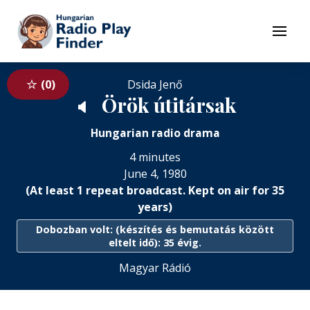
To navigation
To contents
Menu
0
Dsida Jenő
Örök útitársak
🔈
Hungarian radio drama
4 minutes
June 4, 1980
(At least 1 repeat broadcast. Kept on air for 35
years)
Dobozban volt: (készítés és bemutatás között
eltelt idő): 35 évig.
Magyar Rádió