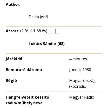
Author:
Dsida Jenő
Actors:
(1 fő, átl. 68 év)
Életkori
eloszlás
Lukács Sándor (68)
nagyítása
Játékidő
4 minutes
Bemutató dátuma
June 4, 1980
Régió
Magyarország
(közrádió)
Hangfelvételt készítő
Magyar Rádió
rádió/műhely neve