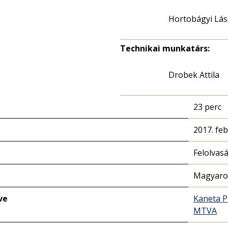
Hortobágyi Lás
Technikai munkatárs:
Drobek Attila
23 perc
2017. feb
Felolvas
Magyaror
ve
Kaneta P
MTVA