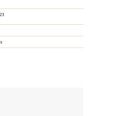
23
ás