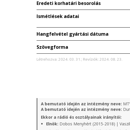
Eredeti korhatári besorolás
Ismétlések adatai
Hangfelvétel gyártási dátuma
Szövegforma
Létrehozva: 2024. 03. 31.; Revíziók: 2024. 08. 23.
A bemutató idején az intézmény neve:
MT
A bemutató idején az intézmény neve:
Duna
Ekkor a rádió és osztályainak irányítói:
Elnök:
Dobos Menyhért (2015-2018) | Vaszil