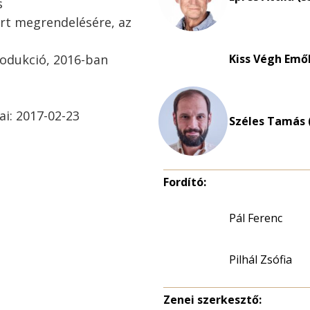
s
rt megrendelésére, az
rodukció, 2016-ban
Kiss Végh Emő
ai: 2017-02-23
Széles Tamás 
Fordító:
Pál Ferenc
Pilhál Zsófia
Zenei szerkesztő: