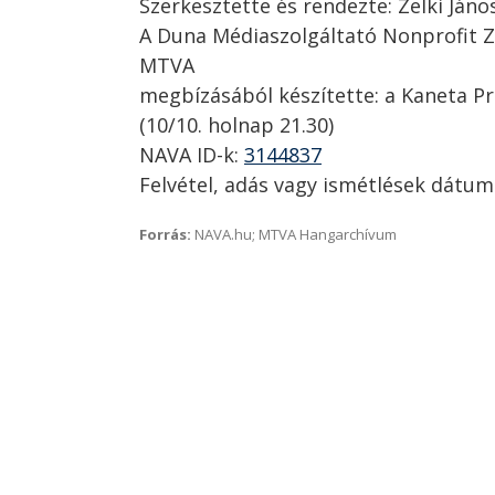
Szerkesztette és rendezte: Zelki Jáno
A Duna Médiaszolgáltató Nonprofit Z
MTVA
megbízásából készítette: a Kaneta P
(10/10. holnap 21.30)
NAVA ID-k:
3144837
Felvétel, adás vagy ismétlések dátum
Forrás:
NAVA.hu; MTVA Hangarchívum