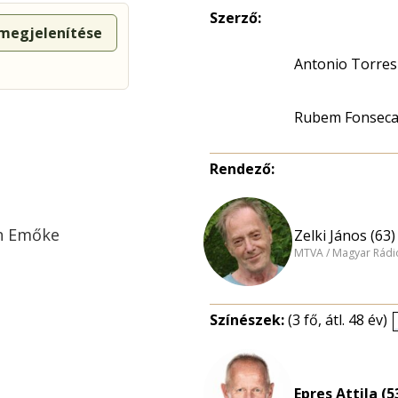
Szerző:
 megjelenítése
Antonio Torres
Rubem Fonsec
Rendező:
gh Emőke
Zelki János (63)
MTVA / Magyar Rádi
Színészek:
(3 fő, átl. 48 év)
Epres Attila (5