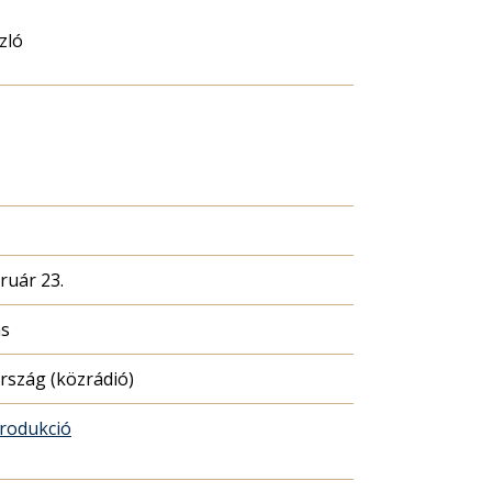
zló
ruár 23.
ás
szág (közrádió)
rodukció