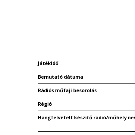
Játékidő
Bemutató dátuma
Rádiós műfaji besorolás
Régió
Hangfelvételt készítő rádió/műhely ne