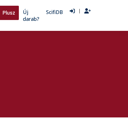
|
Új
ScifiDB
Plusz
darab?