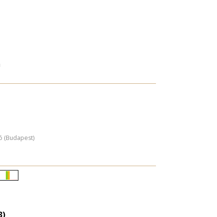
a
ó (Budapest)
Életkori
eloszlás
nagyítása
3)