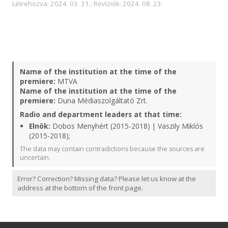
Létrehozva: 2024. 03. 31.; Revíziók: 2024. 08. 23.
Name of the institution at the time of the
premiere:
MTVA
Name of the institution at the time of the
premiere:
Duna Médiaszolgáltató Zrt.
Radio and department leaders at that time:
Elnök:
Dobos Menyhért (2015-2018) | Vaszily Miklós
(2015-2018);
The data may contain contradictions because the sources are
uncertain.
Error? Correction? Missing data? Please let us know at the
address at the bottom of the front page.