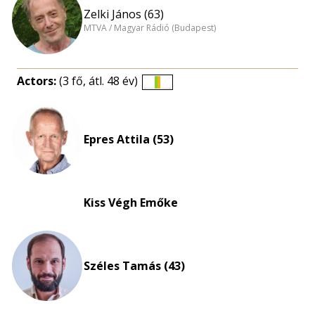
Zelki János (63)
MTVA / Magyar Rádió (Budapest)
Actors:
(3 fő, átl. 48 év)
Életkori
eloszlás
nagyítása
Epres Attila (53)
Kiss Végh Emőke
Széles Tamás (43)