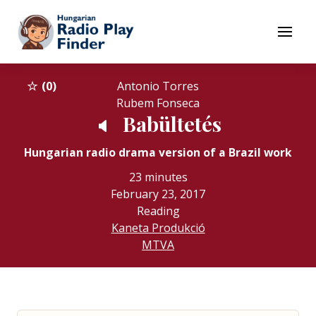
To navigation
To contents
Menu
0
Antonio Torres
Rubem Fonseca
Babültetés
🔈
Hungarian radio drama version of a Brazil work
23 minutes
February 23, 2017
Reading
Kaneta Produkció
MTVA