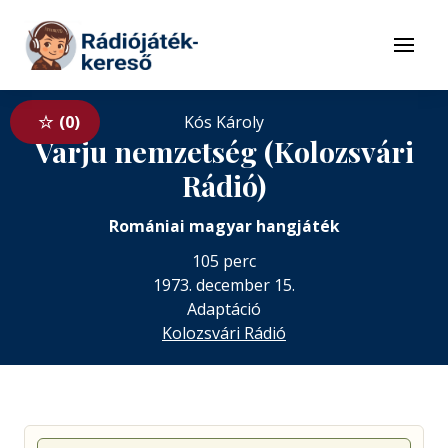
Tovább a navigációhoz
Tovább a tartalomhoz
Menü
0
Kós Károly
Varju nemzetség (Kolozsvári
Rádió)
Romániai magyar hangjáték
105 perc
1973. december 15.
Adaptáció
Kolozsvári Rádió