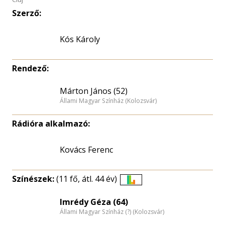
Szerző:
Kós Károly
Rendező:
Márton János (52)
Állami Magyar Színház (Kolozsvár)
Rádióra alkalmazó:
Kovács Ferenc
Színészek:
(11 fő, átl. 44 év)
Életkori
eloszlás
Imrédy Géza (64)
Állami Magyar Színház (?) (Kolozsvár)
nagyítása