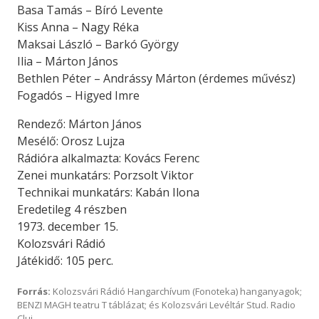
Basa Tamás – Bíró Levente
Kiss Anna – Nagy Réka
Maksai László – Barkó György
Ilia – Márton János
Bethlen Péter – Andrássy Márton (érdemes művész)
Fogadós – Higyed Imre
Rendező: Márton János
Mesélő: Orosz Lujza
Rádióra alkalmazta: Kovács Ferenc
Zenei munkatárs: Porzsolt Viktor
Technikai munkatárs: Kabán Ilona
Eredetileg 4 részben
1973. december 15.
Kolozsvári Rádió
Játékidő: 105 perc.
Forrás:
Kolozsvári Rádió Hangarchívum (Fonoteka) hanganyagok;
BENZI MAGH teatru T táblázat; és Kolozsvári Levéltár Stud. Radio
Cluj