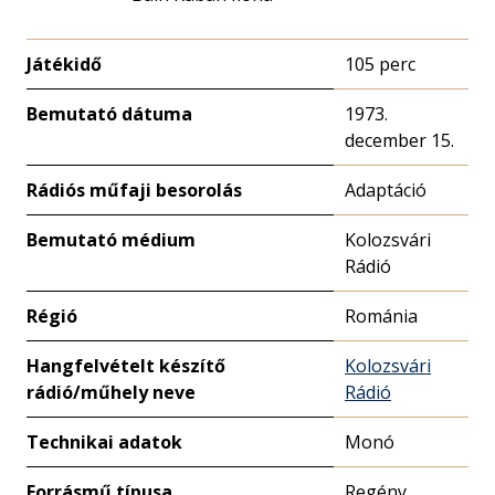
Játékidő
105 perc
Bemutató dátuma
1973.
december 15.
Rádiós műfaji besorolás
Adaptáció
Bemutató médium
Kolozsvári
Rádió
Régió
Románia
Hangfelvételt készítő
Kolozsvári
rádió/műhely neve
Rádió
Technikai adatok
Monó
Forrásmű típusa
Regény