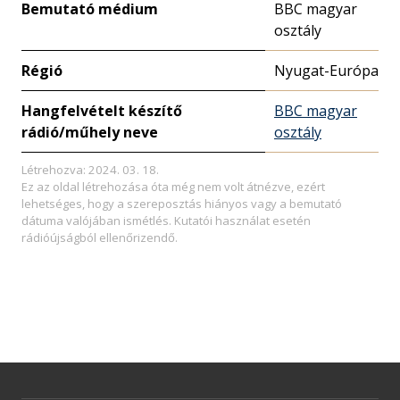
Bemutató médium
BBC magyar
osztály
Régió
Nyugat-Európa
Hangfelvételt készítő
BBC magyar
rádió/műhely neve
osztály
Létrehozva: 2024. 03. 18.
Ez az oldal létrehozása óta még nem volt átnézve, ezért
lehetséges, hogy a szereposztás hiányos vagy a bemutató
dátuma valójában ismétlés. Kutatói használat esetén
rádióújságból ellenőrizendő.