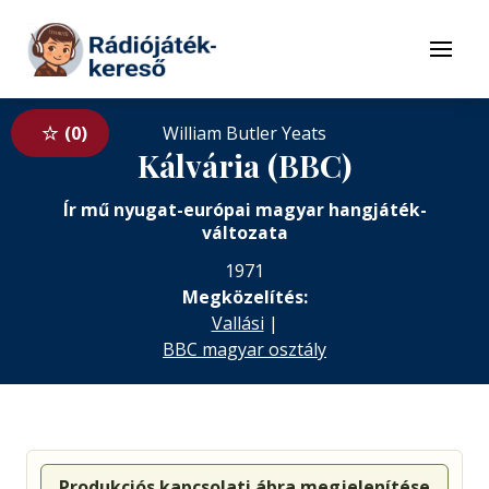
Tovább a navigációhoz
Tovább a tartalomhoz
Menü
0
William Butler Yeats
Kálvária (BBC)
Ír mű nyugat-európai magyar hangjáték-
változata
1971
Megközelítés:
Vallási
|
BBC magyar osztály
Produkciós kapcsolati ábra megjelenítése