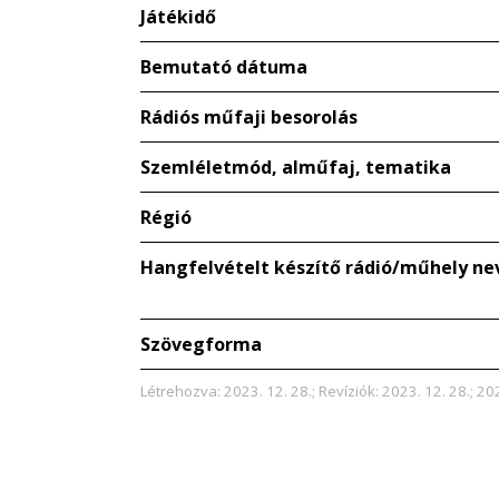
Játékidő
Bemutató dátuma
Rádiós műfaji besorolás
Szemléletmód, alműfaj, tematika
Régió
Hangfelvételt készítő rádió/műhely ne
Szövegforma
Létrehozva: 2023. 12. 28.; Revíziók: 2023. 12. 28.; 202