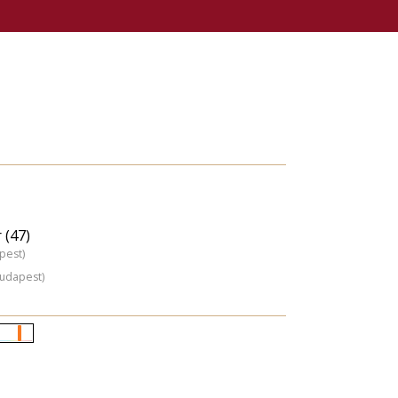
 (47)
pest)
Budapest)
Életkori
eloszlás
nagyítása