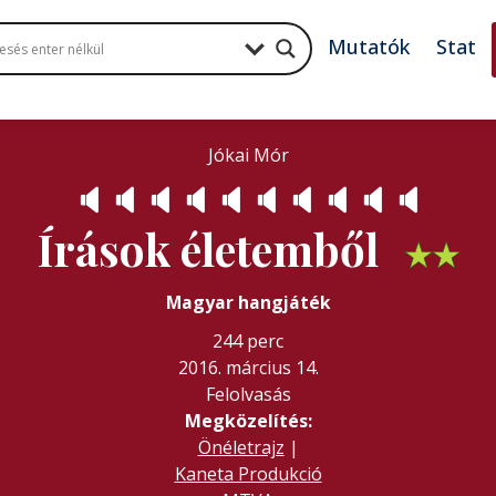
Mutatók
Stat
Jókai Mór
🔈
🔈
🔈
🔈
🔈
🔈
🔈
🔈
🔈
🔈
Írások életemből
★
★
Magyar hangjáték
244 perc
2016. március 14.
Felolvasás
Megközelítés:
Önéletrajz
|
Kaneta Produkció