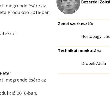
Bezerédi Zoltá
rt. megrendelésére az
eta Produkció 2016-ban.
Zenei szerkesztő:
átékról:
Hortobágyi Lás
Technikai munkatárs:
Drobek Attila
 Péter
rt. megrendelésére az
odukció 2016-ban.