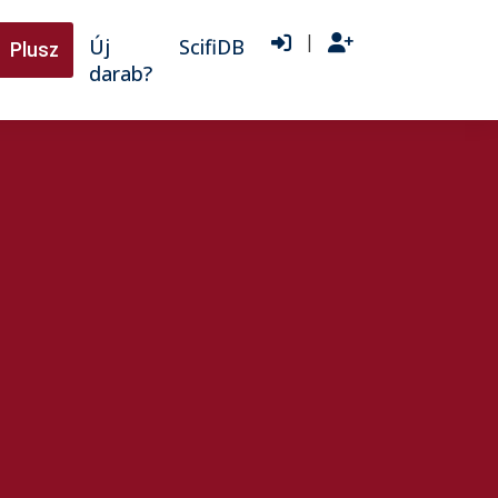
|
Új
ScifiDB
Plusz
darab?