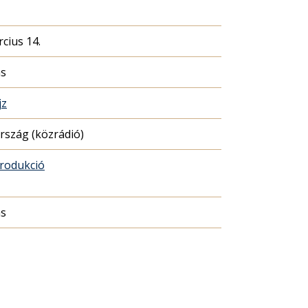
cius 14.
ás
jz
szág (közrádió)
rodukció
ás