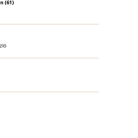
n (61)
zló