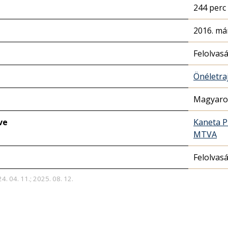
244 perc
2016. már
Felolvas
Önéletra
Magyaror
ve
Kaneta P
MTVA
Felolvas
4. 04. 11.; 2025. 08. 12.