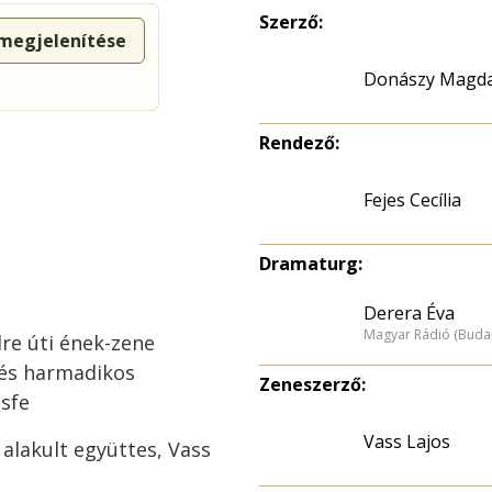
Szerző:
 megjelenítése
Donászy Magd
Rendező:
Fejes Cecília
Dramaturg:
Derera Éva
Magyar Rádió (Buda
dre úti ének-zene
 és harmadikos
Zeneszerző:
zsfe
Vass Lajos
alakult együttes, Vass