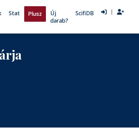
|
k
Stat
Új
ScifiDB
Plusz
darab?
árja