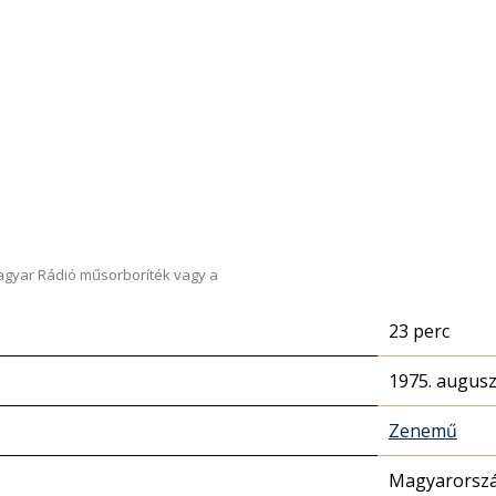
Magyar Rádió műsorboríték vagy a
23 perc
1975. augusz
Zenemű
Magyarorszá