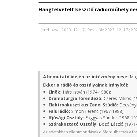
Hangfelvételt készítő rádió/műhely ne
Létrehozva: 2023. 12. 17.; Revíziók: 2023. 12. 17.; 20
A bemutató idején az intézmény neve:
Mag
Ekkor a rádió és osztályainak irányítói:
Elnök:
Hárs István (1974-1988);
Dramaturgia főrendező:
Cserés Miklós (1
Elektroakusztikus Zenei Stúdió:
Decsényi
Falurádió:
Simon Ferenc (1967-1988);
Ifjúsági Osztály:
Faggyas Sándor (1968-19
Szórakoztató Osztály:
Bozó László (1971
Az adatokban ellentmondások előfordulhatnak a for