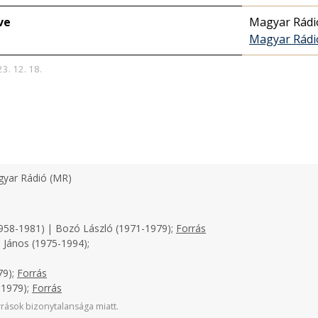
ve
Magyar Rádi
Magyar Rádi
23. 12. 18.
yar Rádió (MR)
958-1981) | Bozó László (1971-1979);
Forrás
 János (1975-1994);
79);
Forrás
-1979);
Forrás
rások bizonytalansága miatt.