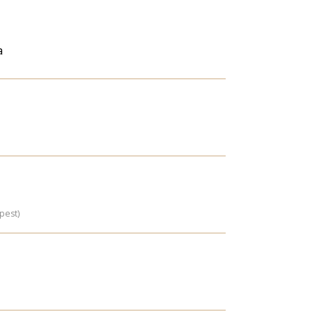
a
pest)