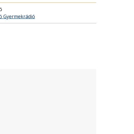
ó
ó Gyermekrádió