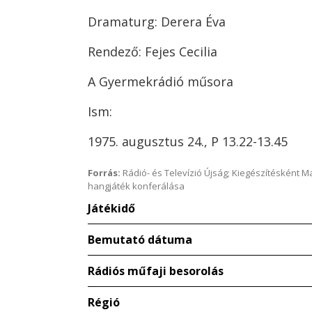
Dramaturg: Derera Éva
Rendező: Fejes Cecilia
A Gyermekrádió műsora
Ism:
1975. augusztus 24., P 13.22-13.45
Forrás:
Rádió- és Televízió Újság; Kiegészítésként 
hangjáték konferálása
Játékidő
Bemutató dátuma
Rádiós műfaji besorolás
Régió