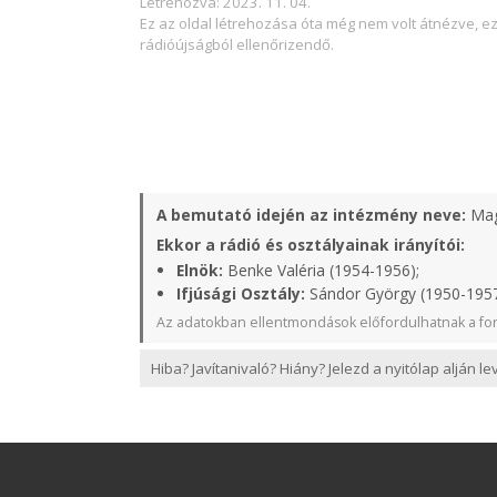
Létrehozva: 2023. 11. 04.
Ez az oldal létrehozása óta még nem volt átnézve, e
rádióújságból ellenőrizendő.
A bemutató idején az intézmény neve:
Mag
Ekkor a rádió és osztályainak irányítói:
Elnök:
Benke Valéria (1954-1956);
Ifjúsági Osztály:
Sándor György (1950-1957)
Az adatokban ellentmondások előfordulhatnak a for
Hiba? Javítanivaló? Hiány? Jelezd a nyitólap alján l