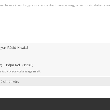
zért lehetséges, hogy a szereposztás hiányos vagy a bemutató dátuma va
yar Rádió Hivatal
 | Pápa Relli (1956);
rások bizonytalansága miatt.
evő címünkön.