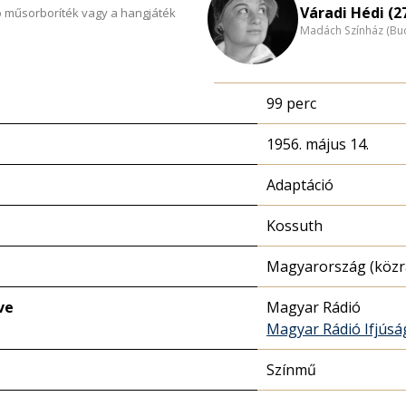
Váradi Hédi (2
 műsorboríték vagy a hangjáték
Madách Színház (Bu
99 perc
1956. május 14.
Adaptáció
Kossuth
Magyarország (közr
ve
Magyar Rádió
Magyar Rádió Ifjúsá
Színmű