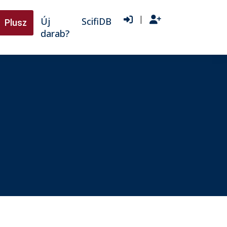
|
Új
ScifiDB
Plusz
darab?