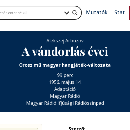
Mutatók
Stat
Alekszej Arbuzov
A vándorlás évei
Orosz mű magyar hangjáték-változata
99 perc
1956. május 14.
Adaptáció
Magyar Rádió
Magyar Rádió Ifjúsági Rádiószínpad
Szerző: