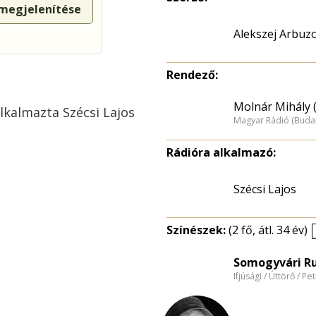
 megjelenítése
Alekszej Arbuz
Rendező:
Molnár Mihály 
lkalmazta Szécsi Lajos
Magyar Rádió (Buda
Rádióra alkalmazó:
Szécsi Lajos
Színészek:
(2 fő, átl. 34 év)
Somogyvári Ru
Ifjúsági / Úttörő / Pe