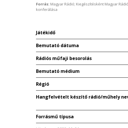
Forrás:
Magyar Rádió; Kiegészítésként Magyar Rádió
konferálása
Játékidő
Bemutató dátuma
Rádiós műfaji besorolás
Bemutató médium
Régió
Hangfelvételt készítő rádió/műhely ne
Forrásmű típusa