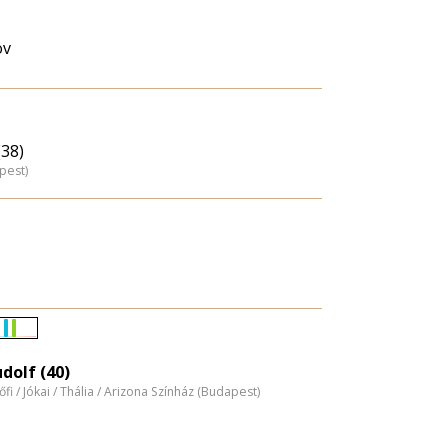
ov
(38)
pest)
Életkori
eloszlás
dolf (40)
tőfi / Jókai / Thália / Arizona Színház (Budapest)
nagyítása