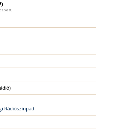
7)
dapest)
ádió)
gi Rádiószínpad