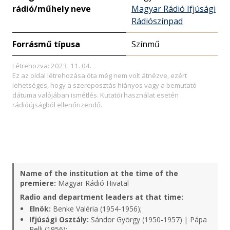
rádió/műhely neve
Magyar Rádió Ifjúsági
Rádiószínpad
Forrásmű típusa
Színmű
Létrehozva: 2023. 11. 04.
Ez az oldal létrehozása óta még nem volt átnézve, ezért
lehetséges, hogy a szereposztás hiányos vagy a bemutató
dátuma valójában ismétlés. Kutatói használat esetén
rádióújságból ellenőrizendő.
Name of the institution at the time of the
premiere:
Magyar Rádió Hivatal
Radio and department leaders at that time:
Elnök:
Benke Valéria (1954-1956);
Ifjúsági Osztály:
Sándor György (1950-1957) | Pápa
Relli (1956);