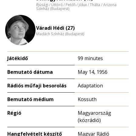
eloszlás
Ifjúsági / Úttörő / Petőfi / Jókai / Thália / Arizona
nagyítása
Színház (Budapest)
Váradi Hédi (27)
Madách Színház (Budapest)
Játékidő
99 minutes
Bemutató dátuma
May 14, 1956
Rádiós műfaji besorolás
Adaptation
Bemutató médium
Kossuth
Régió
Magyarország
(közrádió)
Hangfelvételt készítő
Magyar Rádió