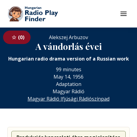
To navigation
To contents
Menu
0
Alekszej Arbuzov
A vándorlás évei
Hungarian radio drama version of a Russian work
99 minutes
May 14, 1956
Adaptation
Magyar Rádió
Magyar Rádió Ifjúsági Rádiószínpad