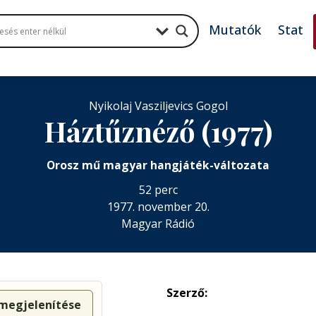
Mutatók
Stat
Nyikolaj Vasziljevics Gogol
Háztűznéző (1977)
Orosz mű magyar hangjáték-változata
52 perc
1977. november 20.
Magyar Rádió
Szerző:
 megjelenítése