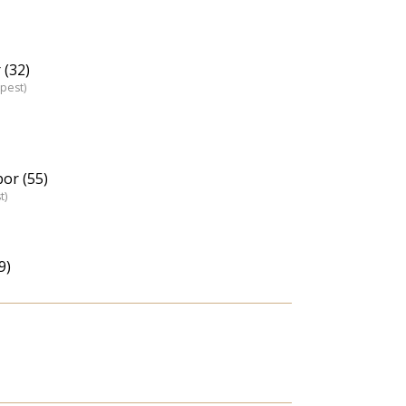
 (32)
pest)
or (55)
t)
9)