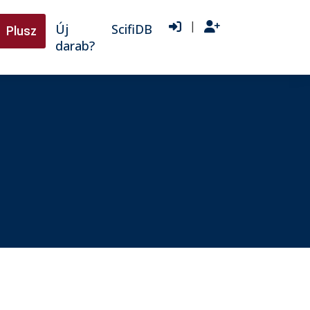
|
Új
ScifiDB
Plusz
darab?