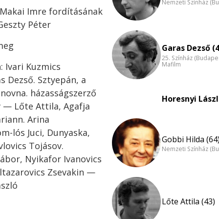
Nemzeti Színház (B
, Makai Imre fordításának
Geszty Péter
 meg
Garas Dezső (4
25. Színház (Budape
Mafilm
 Ivari Kuzmics
s Dezső. Sztyepán, a
vanovna. házasságszerző
Horesnyi Lászl
 — Lőte Attila, Agafja
riann. Arina
m-lós Juci, Dunyaska,
Gobbi Hilda (64
vlovics Tojásov.
Nemzeti Színház (B
bor, Nyikafor Ivanovics
ltazarovics Zsevakin —
szló
Lőte Attila (43)