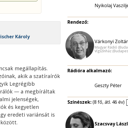
Nyikolaj Vaszilj
Rendező:
Fischer Károly
Várkonyi Zoltán
Magyar Rádió (Buda
Vígszínház (Budapes
emcsak megállapítás.
Rádióra alkalmazó:
óinak, akik a szatíraírók
gyik Legrégibb
Geszty Péter
rálók — a megbíráltak
dalmi jelenségek,
Színészek:
(8 fő, átl. 46 év)
iók és kegyetlen
gy eredeti variánsát is
 között.
Szacsvay Lászl