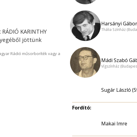
Harsányi Gábor
Thália Színház (Buda
AR RÁDIÓ KARINTHY
yegéből jöttünk
Magyar Rádió műsorboríték vagy a
Mádi Szabó Gáb
Vígszínház (Budapes
Sugár László (5
Fordító:
Makai Imre