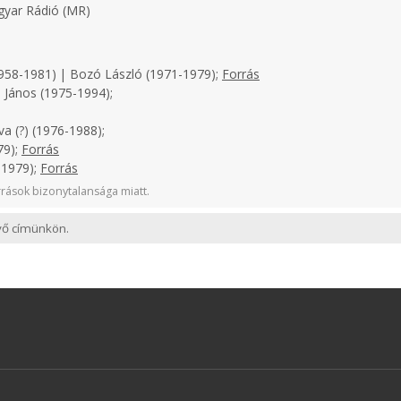
yar Rádió (MR)
958-1981) | Bozó László (1971-1979);
Forrás
 János (1975-1994);
a (?) (1976-1988);
79);
Forrás
-1979);
Forrás
rások bizonytalansága miatt.
evő címünkön.