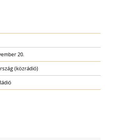
vember 20.
szág (közrádió)
Rádió