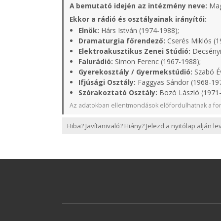
A bemutató idején az intézmény neve:
Mag
Ekkor a rádió és osztályainak irányítói:
Elnök:
Hárs István (1974-1988);
Dramaturgia főrendező:
Cserés Miklós (1
Elektroakusztikus Zenei Stúdió:
Decsényi
Falurádió:
Simon Ferenc (1967-1988);
Gyerekosztály / Gyermekstúdió:
Szabó Év
Ifjúsági Osztály:
Faggyas Sándor (1968-19
Szórakoztató Osztály:
Bozó László (1971
Az adatokban ellentmondások előfordulhatnak a for
Hiba? Javítanivaló? Hiány? Jelezd a nyitólap alján l