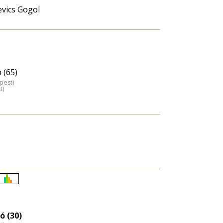
evics Gogol
 (65)
pest)
t)
Életkori
eloszlás
nagyítása
ó (30)