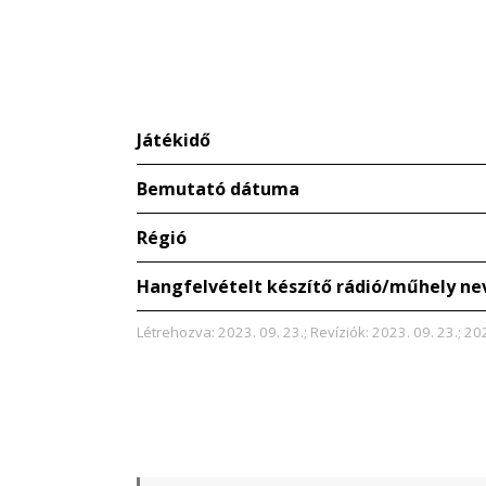
Játékidő
Bemutató dátuma
Régió
Hangfelvételt készítő rádió/műhely ne
Létrehozva: 2023. 09. 23.; Revíziók: 2023. 09. 23.; 20