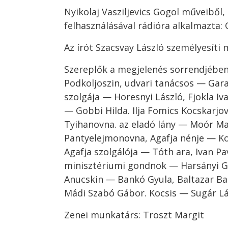
Nyikolaj Vasziljevics Gogol műveiből
felhasználásával rádióra alkalmazta: 
Az írót Szacsvay László személyesíti
Szereplők a megjelenés sorrendjében:
Podkoljoszin, udvari tanácsos — Gara
szolgája — Horesnyi László, Fjokla I
— Gobbi Hilda. Ilja Fomics Kocskarjov
Tyihanovna. az eladó lány — Moór Ma
Pantyelejmonovna, Agafja nénje — Ko
Agafja szolgálója — Tóth ara, Ivan Pa
minisztériumi gondnok — Harsányi Gá
Anucskin — Bankó Gyula, Baltazar Ba
Mádi Szabó Gábor. Kocsis — Sugár Lá
Zenei munkatárs: Troszt Margit