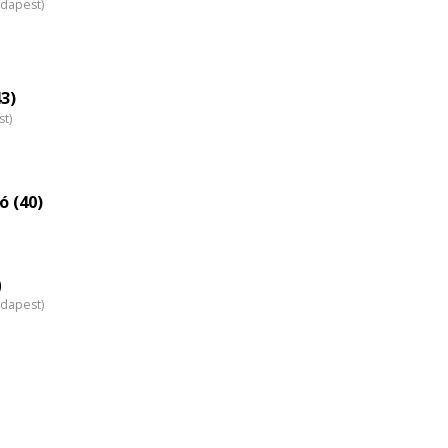
udapest)
3)
st)
ó (40)
)
udapest)