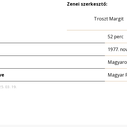
Zenei szerkesztő:
Troszt Margit
52 perc
1977. no
Magyaror
ve
Magyar 
25. 03. 19.