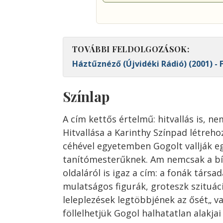
TOVÁBBI FELDOLGOZÁSOK:
Háztűznéző (Újvidéki Rádió) (2001) - 
Színlap
A cím kettős értelmű: hitvallás is, n
Hitvallása a Karinthy Színpad létrehoz
céhével egyetemben Gogolt vallják e
tanítómesterűknek. Am nemcsak a bí
oldaláról is igaz a cím: a fonák társa
mulatságos figurák, groteszk szituác
leleplezések legtöbbjének az ősét„ va
föllelhetjük Gogol halhatatlan alakjai