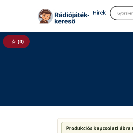
Tovább a navigációhoz
Tovább a tartalomhoz
Hírek
0
Produkciós kapcsolati ábra