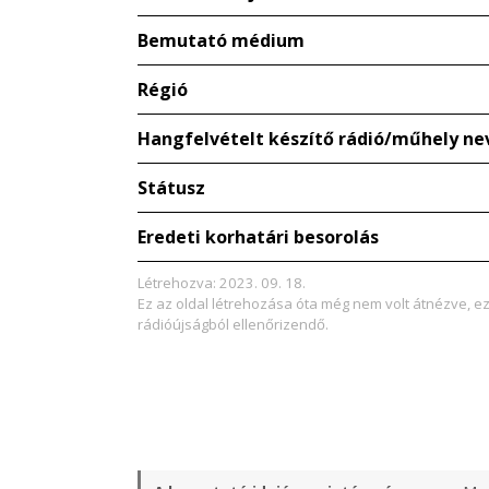
Bemutató médium
Régió
Hangfelvételt készítő rádió/műhely ne
Státusz
Eredeti korhatári besorolás
Létrehozva: 2023. 09. 18.
Ez az oldal létrehozása óta még nem volt átnézve, e
rádióújságból ellenőrizendő.