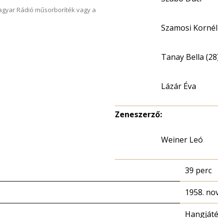
Magyar Rádió műsorboríték vagy a
Szamosi Kornél
Tanay Bella (28
Lázár Éva
Zeneszerző:
Weiner Leó
39 perc
1958. no
Hangját