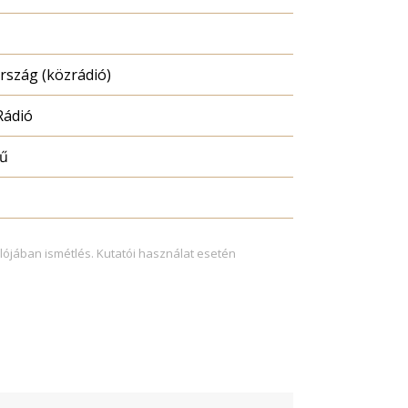
szág (közrádió)
Rádió
mű
lójában ismétlés. Kutatói használat esetén