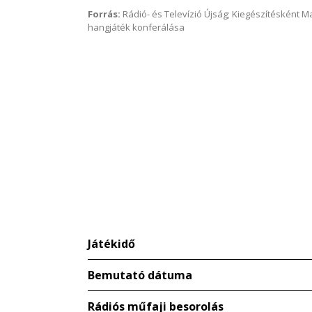
Forrás:
Rádió- és Televízió Újság; Kiegészítésként 
hangjáték konferálása
Játékidő
Bemutató dátuma
Rádiós műfaji besorolás