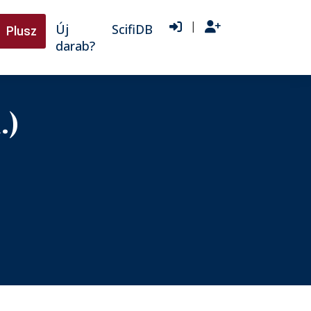
|
Új
ScifiDB
Plusz
darab?
.)