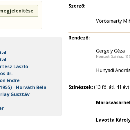
Szerző:
 megjelenítése
Vörösmarty Mi
Rendező:
Gergely Géza
tal
Nemzeti Színház (?)
tal
ertész László
Hunyadi Andrá
ós dr.
ton Endre
Színészek:
(13 fő, átl. 41 év)
1955) - Horváth Béla
arlay Gusztáv
Marosvásárhel
er
Lavotta Károl