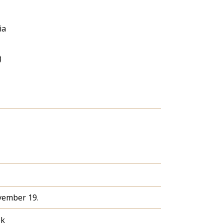
ia
)
vember 19.
ék