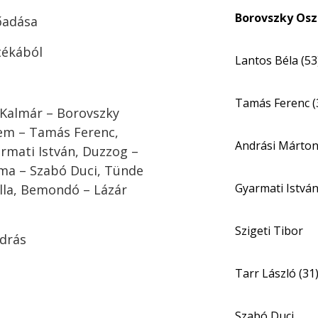
Borovszky Osz
őadása
tékából
Lantos Béla (53
Tamás Ferenc (
 Kalmár – Borovszky
lem – Tamás Ferenc,
Andrási Márton
rmati István, Duzzog –
Ilma – Szabó Duci, Tünde
Gyarmati István
ella, Bemondó – Lázár
Szigeti Tibor
ndrás
Tarr László (31
Szabó Duci