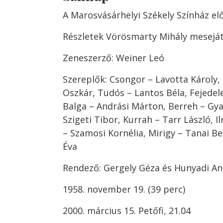
A Marosvásárhelyi Székely Színház el
Részletek Vörösmarty Mihály mesejá
Zeneszerző: Weiner Leó
Szereplők: Csongor – Lavotta Károly,
Oszkár, Tudós – Lantos Béla, Fejede
Balga – Andrási Márton, Berreh – Gya
Szigeti Tibor, Kurrah – Tarr László, 
– Szamosi Kornélia, Mirigy – Tanai B
Éva
Rendező: Gergely Géza és Hunyadi A
1958. november 19. (39 perc)
2000. március 15. Petőfi, 21.04