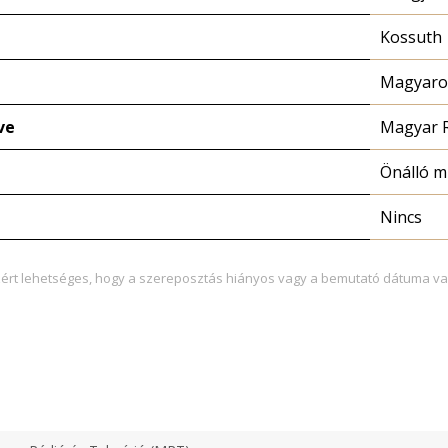
Kossuth
Magyaror
ve
Magyar 
Önálló 
Nincs
zért lehetséges, hogy a szereposztás hiányos vagy a bemutató dátuma va