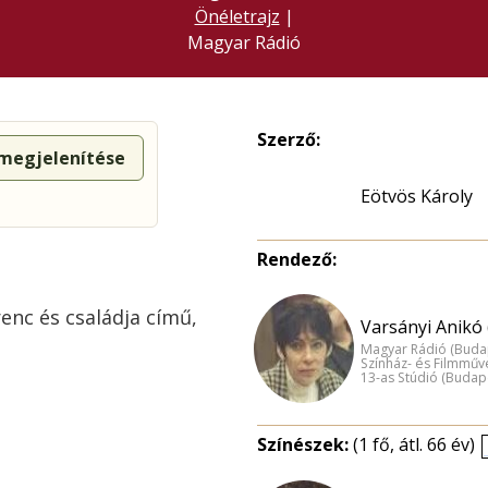
Önéletrajz
|
Magyar Rádió
Szerző:
 megjelenítése
Eötvös Károly
Rendező:
enc és családja című,
Varsányi Anikó 
Magyar Rádió (Buda
Színház- és Filmműv
13-as Stúdió (Budap
Színészek:
(1 fő, átl. 66 év)