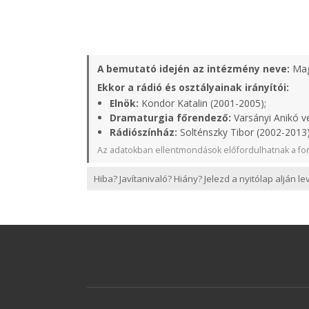
A bemutató idején az intézmény neve:
Mag
Ekkor a rádió és osztályainak irányítói:
Elnök:
Kondor Katalin (2001-2005);
Dramaturgia főrendező:
Varsányi Anikó v
Rádiószínház:
Solténszky Tibor (2002-2013
Az adatokban ellentmondások előfordulhatnak a for
Hiba? Javítanivaló? Hiány? Jelezd a nyitólap alján l