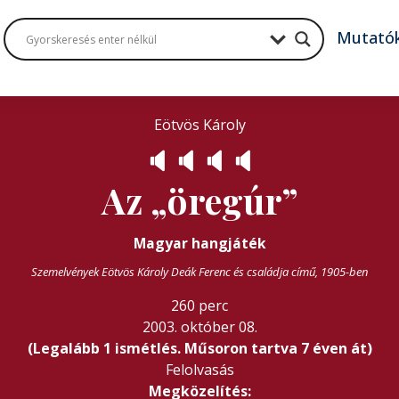
Mutató
Eötvös Károly
🔈
🔈
🔈
🔈
Az „öregúr”
Magyar hangjáték
Szemelvények Eötvös Károly Deák Ferenc és családja című, 1905-ben
260 perc
2003. október 08.
(Legalább 1 ismétlés. Műsoron tartva 7 éven át)
Felolvasás
Megközelítés: