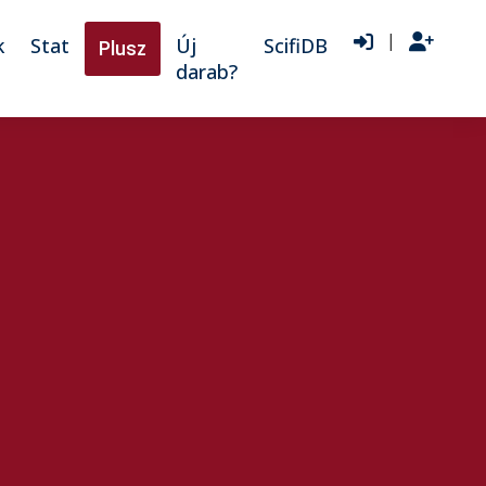
|
k
Stat
Új
ScifiDB
Plusz
darab?