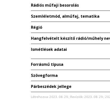
Rádiós műfaji besorolás
Szemléletmód, alműfaj, tematika
Régió
Hangfelvételt készítő rádió/műhely ne
Ismétlések adatai
Forrásmű típusa
Szövegforma
Párbeszédek jellege
Létrehozva: 2023. 08. 29.; Revíziók: 2023. 08. 29.; 20