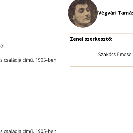
Végvári Tamás
Zenei szerkesztő:
ól:
Szakács Emese
s családja című, 1905-ben
s családja című, 1905-ben