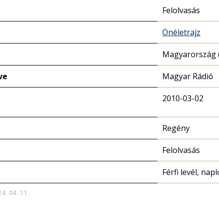
Felolvasás
Önéletrajz
Magyarország (
ve
Magyar Rádió
2010-03-02
Regény
Felolvasás
Férfi levél, na
24. 04. 11.