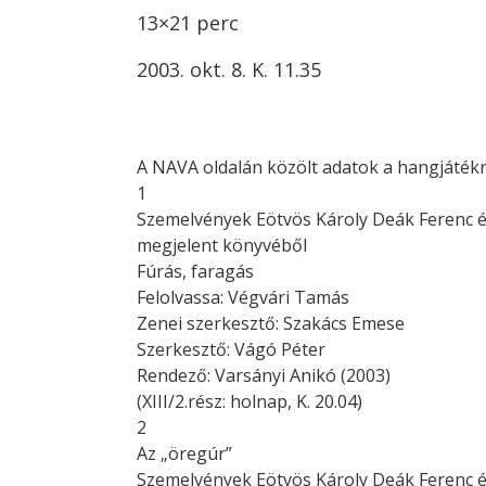
13×21 perc
2003. okt. 8. K. 11.35
A NAVA oldalán közölt adatok a hangjátékr
1
Szemelvények Eötvös Károly Deák Ferenc é
megjelent könyvéből
Fúrás, faragás
Felolvassa: Végvári Tamás
Zenei szerkesztő: Szakács Emese
Szerkesztő: Vágó Péter
Rendező: Varsányi Anikó (2003)
(XIII/2.rész: holnap, K. 20.04)
2
Az „öregúr”
Szemelvények Eötvös Károly Deák Ferenc é