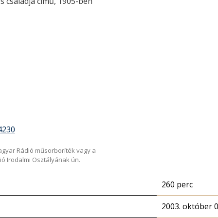
s családja című, 1905-ben
4230
Magyar Rádió műsorboríték vagy a
ió Irodalmi Osztályának ún.
260 perc
2003. október 0