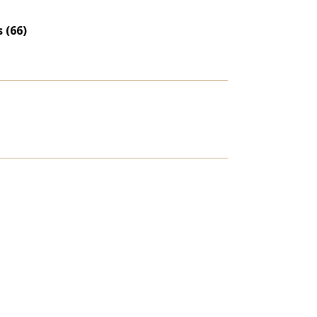
eloszlás
nagyítása
 (66)