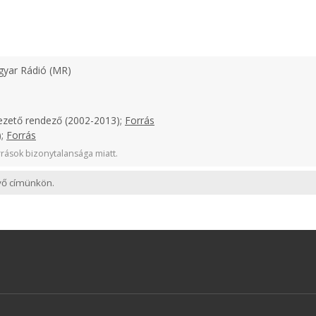
yar Rádió (MR)
ezető rendező (2002-2013);
Forrás
);
Forrás
rások bizonytalansága miatt.
evő címünkön.