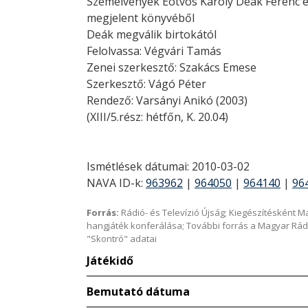
Szemelvények Eötvös Károly Deák Ferenc é
megjelent könyvéből
Deák megválik birtokától
Felolvassa: Végvári Tamás
Zenei szerkesztő: Szakács Emese
Szerkesztő: Vágó Péter
Rendező: Varsányi Anikó (2003)
(XIII/5.rész: hétfőn, K. 20.04)
Ismétlések dátumai: 2010-03-02
NAVA ID-k:
963962
|
964050
|
964140
|
96
Forrás:
Rádió- és Televízió Újság; Kiegészítésként 
hangjáték konferálása; További forrás a Magyar Rád
"Skontró" adatai
Játékidő
Bemutató dátuma