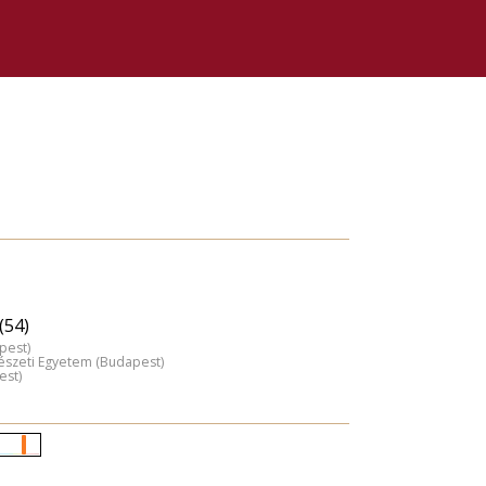
(54)
pest)
észeti Egyetem (Budapest)
est)
Életkori