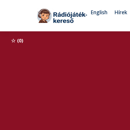
Tovább a navigációhoz
Tovább a tartalomhoz
English
Hírek
0