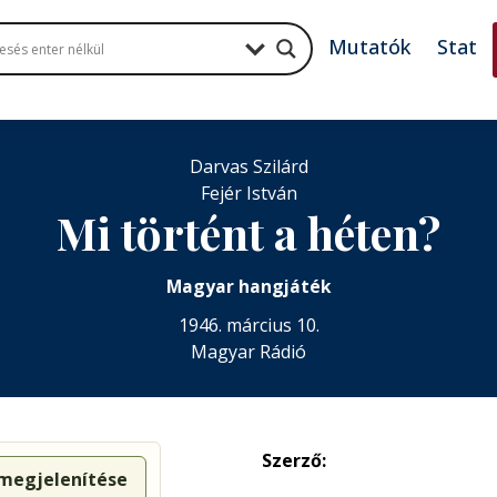
Mutatók
Stat
Darvas Szilárd
Fejér István
Mi történt a héten?
Magyar hangjáték
1946. március 10.
Magyar Rádió
Szerző:
 megjelenítése