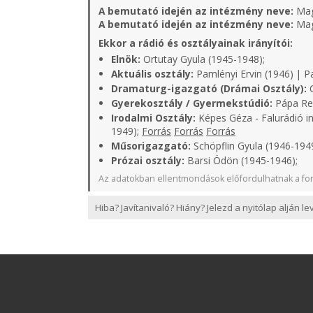
A bemutató idején az intézmény neve:
Mag
A bemutató idején az intézmény neve:
Mag
Ekkor a rádió és osztályainak irányítói:
Elnök:
Ortutay Gyula (1945-1948);
Aktuális osztály:
Pamlényi Ervin (1946) | P
Dramaturg-igazgató (Drámai Osztály):
C
Gyerekosztály / Gyermekstúdió:
Pápa Rel
Irodalmi Osztály:
Képes Géza - Falurádió in
1949);
Forrás
Forrás
Forrás
Műsorigazgató:
Schöpflin Gyula (1946-1949
Prózai osztály:
Barsi Ödön (1945-1946);
Az adatokban ellentmondások előfordulhatnak a for
Hiba? Javítanivaló? Hiány? Jelezd a nyitólap alján l