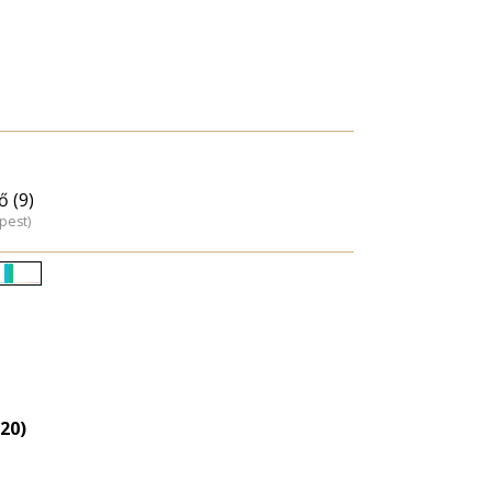
ő (9)
pest)
Életkori
eloszlás
nagyítása
20)