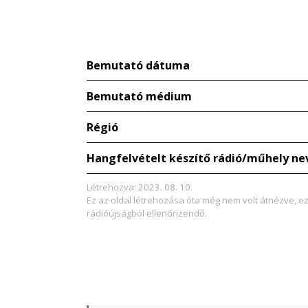
Bemutató dátuma
Bemutató médium
Régió
Hangfelvételt készítő rádió/műhely ne
Létrehozva: 2023. 08. 10.
Ez az oldal létrehozása óta még nem volt átnézve, e
rádióújságból ellenőrizendő.