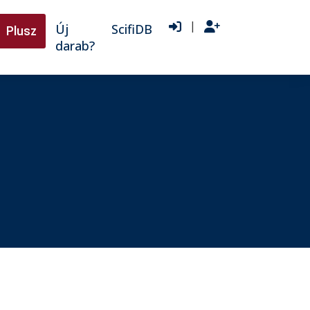
|
Új
ScifiDB
Plusz
darab?