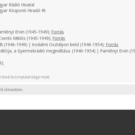
yar Rádió Hivatal
yar Központi Hiradó Rt
amlényi Ervin (1945-1949);
Forrás
serés Miklós (1945-1949);
Forrás
li (1946-1949) | Irodalmi Osztályon belül (1946-1954);
Forrás
dítója, a Gyermekrádió megindítása. (1946-1954) | Pamlényi Ervin (19
);
rások bizonytalansága miatt.
evő címünkön.