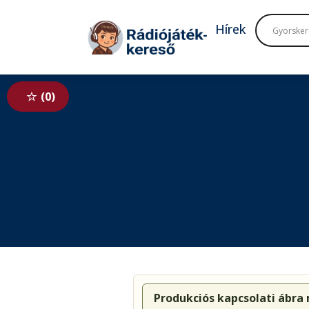
Tovább a navigációhoz
Tovább a tartalomhoz
Hírek
0
Produkciós kapcsolati ábra