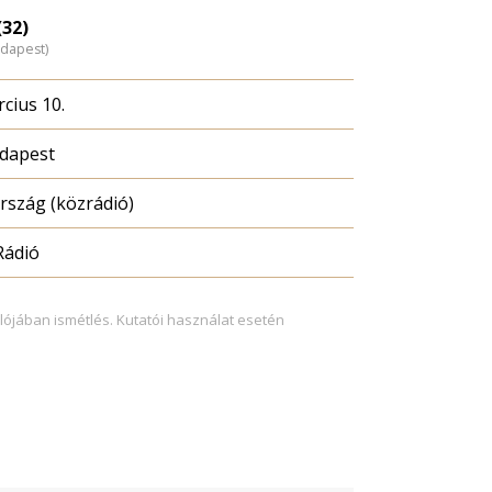
(32)
udapest)
cius 10.
dapest
szág (közrádió)
Rádió
lójában ismétlés. Kutatói használat esetén