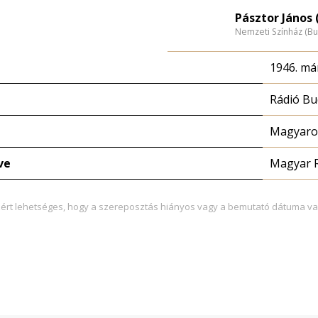
Pásztor János 
Nemzeti Színház (B
1946. már
Rádió Bu
Magyaror
ve
Magyar 
zért lehetséges, hogy a szereposztás hiányos vagy a bemutató dátuma va