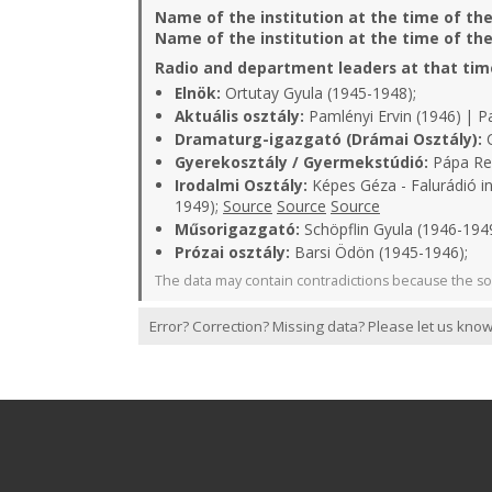
Name of the institution at the time of th
Name of the institution at the time of th
Radio and department leaders at that tim
Elnök:
Ortutay Gyula (1945-1948);
Aktuális osztály:
Pamlényi Ervin (1946) | P
Dramaturg-igazgató (Drámai Osztály):
C
Gyerekosztály / Gyermekstúdió:
Pápa Rel
Irodalmi Osztály:
Képes Géza - Falurádió in
1949);
Source
Source
Source
Műsorigazgató:
Schöpflin Gyula (1946-1949
Prózai osztály:
Barsi Ödön (1945-1946);
The data may contain contradictions because the so
Error? Correction? Missing data? Please let us know