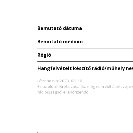
Bemutató dátuma
Bemutató médium
Régió
Hangfelvételt készítő rádió/műhely ne
Létrehozva: 2023. 08. 10.
Ez az oldal létrehozása óta még nem volt átnézve, e
rádióújságból ellenőrizendő.