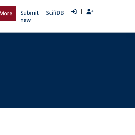
|
Submit
ScifiDB
More
new