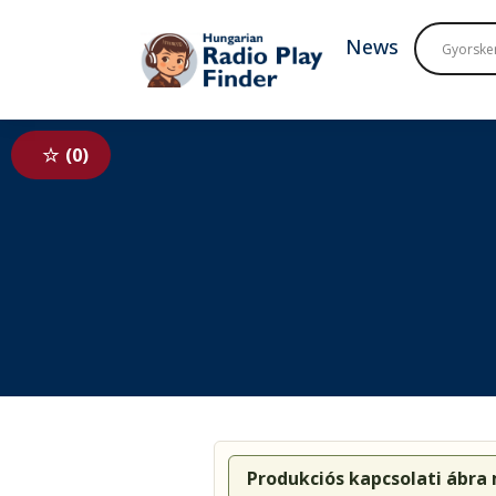
To navigation
To contents
News
0
Produkciós kapcsolati ábra