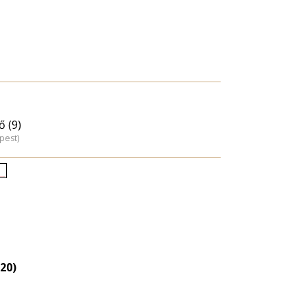
ő (9)
pest)
letkori
loszlás
agyítása
20)