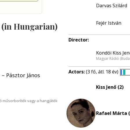
Darvas Szilárd
Fejér István
s (in Hungarian)
Director:
Kondói Kiss Jen
Magyar Rádió (Buda
Actors:
(3 fő, átl. 18 év)
 – Pásztor János
É
e
Kiss Jenő (2)
n
ó műsorboríték vagy a hangjáték
Rafael Márta (