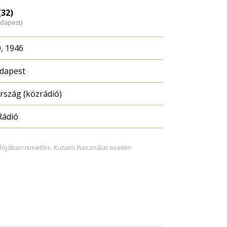
(32)
udapest)
, 1946
dapest
szág (közrádió)
Rádió
lójában ismétlés. Kutatói használat esetén