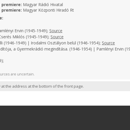
e premiere:
Magyar Rádió Hivatal
e premiere:
Magyar Központi Hiradó Rt
e:
amlényi Ervin (1945-1949);
Source
serés Miklós (1945-1949);
Source
li (1946-1949) | Irodalmi Osztályon belül (1946-1954);
Source
dítója, a Gyermekrádió megindítása. (1946-1954) | Pamlényi Ervin (19
);
urces are uncertain.
 at the address at the bottom of the front page.