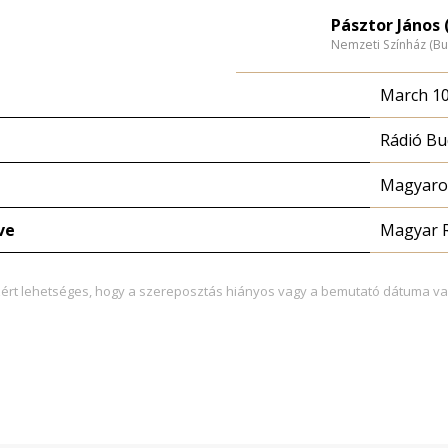
Pásztor János 
Nemzeti Színház (B
March 10
Rádió Bu
Magyaror
ve
Magyar 
zért lehetséges, hogy a szereposztás hiányos vagy a bemutató dátuma va