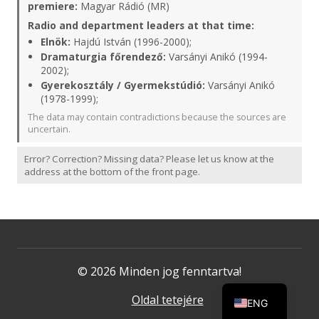
premiere:
Magyar Rádió (MR)
Radio and department leaders at that time:
Elnök:
Hajdú István (1996-2000);
Dramaturgia főrendező:
Varsányi Anikó (1994-
2002);
Gyerekosztály / Gyermekstúdió:
Varsányi Anikó
(1978-1999);
The data may contain contradictions because the sources are
uncertain.
Error? Correction? Missing data? Please let us know at the
address at the bottom of the front page.
© 2026 Minden jog fenntartva!
Oldal tetejére
ENG