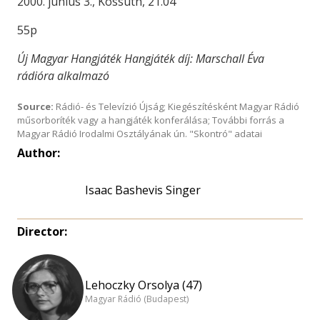
2000. június 3., Kossuth, 21.04
55p
Új Magyar Hangjáték Hangjáték díj: Marschall Éva
rádióra alkalmazó
Source:
Rádió- és Televízió Újság; Kiegészítésként Magyar Rádió
műsorboríték vagy a hangjáték konferálása; További forrás a
Magyar Rádió Irodalmi Osztályának ún. "Skontró" adatai
Author:
Isaac Bashevis Singer
Director:
Lehoczky Orsolya (47)
Magyar Rádió (Budapest)