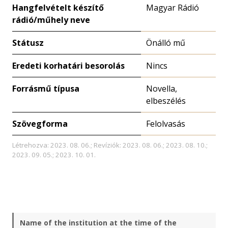
Hangfelvételt készítő
Magyar Rádió
rádió/műhely neve
Státusz
Önálló mű
Eredeti korhatári besorolás
Nincs
Forrásmű típusa
Novella,
elbeszélés
Szövegforma
Felolvasás
Létrehozva: 2023. 08. 06.; Revíziók: 2023. 08. 06.; 2023. 08. 10.;
2023. 09. 05.; 2023. 10. 01.
Name of the institution at the time of the