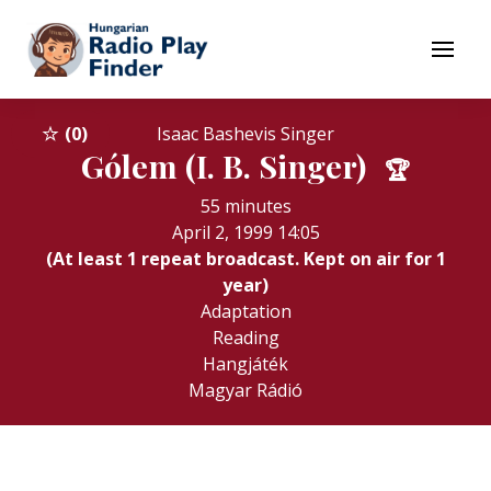
To navigation
To contents
Menu
0
Isaac Bashevis Singer
Gólem (I. B. Singer)
🏆
55 minutes
April 2, 1999 14:05
(At least 1 repeat broadcast. Kept on air for 1
year)
Adaptation
Reading
Hangjáték
Magyar Rádió