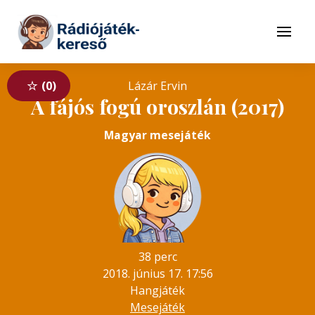
Tovább a navigációhoz
Tovább a tartalomhoz
Menü
0
Lázár Ervin
A fájós fogú oroszlán (2017)
Magyar mesejáték
38 perc
2018. június 17. 17:56
Hangjáték
Mesejáték