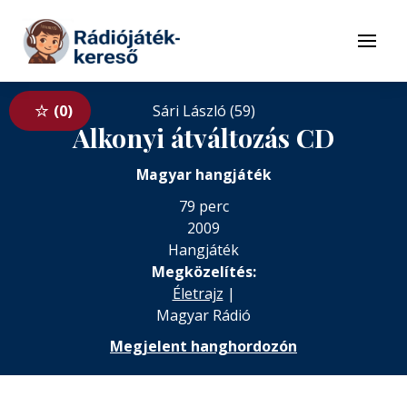
Tovább a navigációhoz
Tovább a tartalomhoz
Menü
0
Sári László (59)
Alkonyi átváltozás CD
Magyar hangjáték
79 perc
2009
Hangjáték
Megközelítés:
Életrajz
|
Magyar Rádió
Megjelent hanghordozón