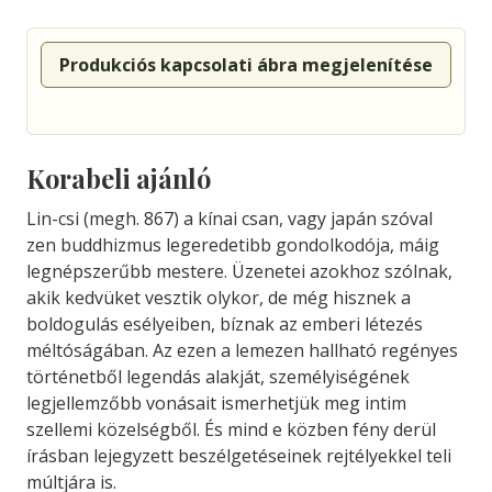
Produkciós kapcsolati ábra megjelenítése
Korabeli ajánló
Lin-csi (megh. 867) a kínai csan, vagy japán szóval
zen buddhizmus legeredetibb gondolkodója, máig
legnépszerűbb mestere. Üzenetei azokhoz szólnak,
akik kedvüket vesztik olykor, de még hisznek a
boldogulás esélyeiben, bíznak az emberi létezés
méltóságában. Az ezen a lemezen hallható regényes
történetből legendás alakját, személyiségének
legjellemzőbb vonásait ismerhetjük meg intim
szellemi közelségből. És mind e közben fény derül
írásban lejegyzett beszélgetéseinek rejtélyekkel teli
múltjára is.