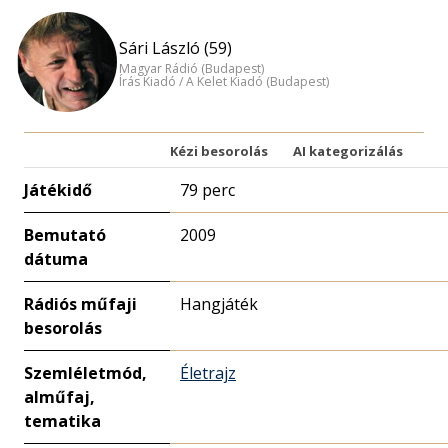
Sári László (59)
Magyar Rádió (Budapest)
Írás Kiadó / A Kelet Kiadó (Budapest)
Kézi besorolás
AI kategorizálás
Játékidő
79 perc
Bemutató
2009
dátuma
Rádiós műfaji
Hangjáték
besorolás
Szemléletmód,
Életrajz
alműfaj,
tematika