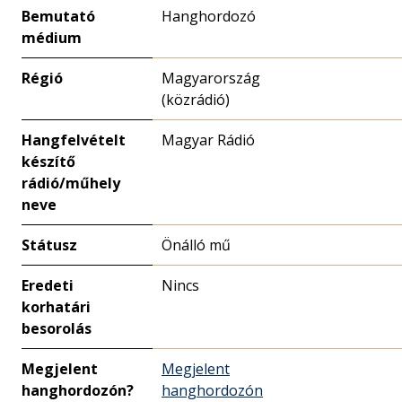
Bemutató
Hanghordozó
médium
Régió
Magyarország
(közrádió)
Hangfelvételt
Magyar Rádió
készítő
rádió/műhely
neve
Státusz
Önálló mű
Eredeti
Nincs
korhatári
besorolás
Megjelent
Megjelent
hanghordozón?
hanghordozón