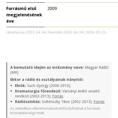
Forrásmű első
2009
megjelenésének
éve
Létrehozva: 2023. 04. 04.; Revíziók: 2023. 04. 04.; 2026. 05. 23.
A bemutató idején az intézmény neve:
Magyar Rádió
(MR)
Ekkor a rádió és osztályainak irányítói:
Elnök:
Such György (2006-2010);
Dramaturgia főrendező:
Varsányi Anikó vezető
rendező (2002-2013);
Forrás
Rádiószínház:
Solténszky Tibor (2002-2013);
Forrás
Az adatokban ellentmondások előfordulhatnak a források
bizonytalansága miatt.