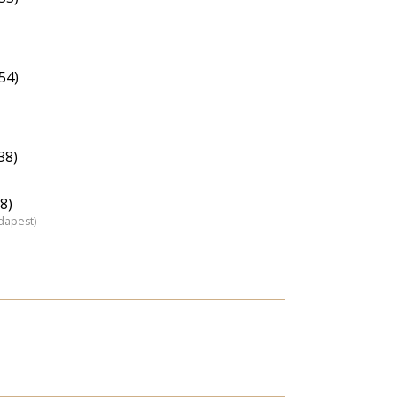
54)
38)
8)
dapest)