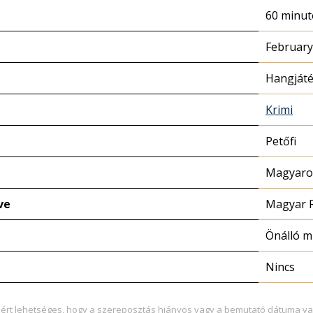
60 minut
February
Hangját
Krimi
Petőfi
Magyaror
ve
Magyar 
Önálló 
Nincs
zért lehetséges, hogy a szereposztás hiányos vagy a bemutató dátuma va