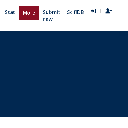
|
Stat
Submit
ScifiDB
More
new