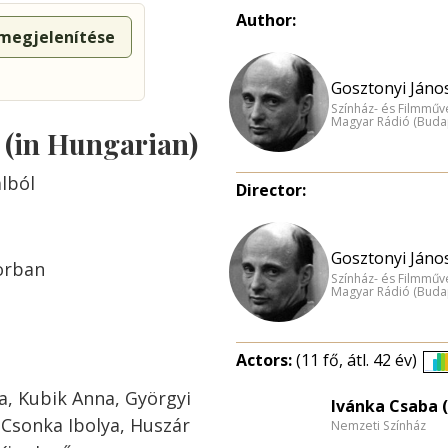
Author:
 megjelenítése
Gosztonyi János
Színház- és Filmműv
Magyar Rádió (Buda
s (in Hungarian)
alból
Director:
Gosztonyi János
orban
Színház- és Filmműv
Magyar Rádió (Buda
Actors:
(11 fő, átl. 42 év)
a, Kubik Anna, Györgyi
Ivánka Csaba (
 Csonka Ibolya, Huszár
Nemzeti Színház