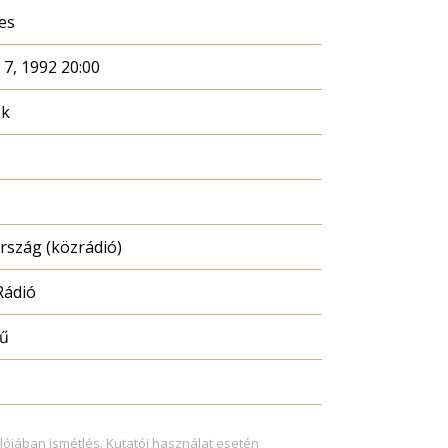
es
 7, 1992 20:00
ék
szág (közrádió)
Rádió
mű
lójában ismétlés. Kutatói használat esetén