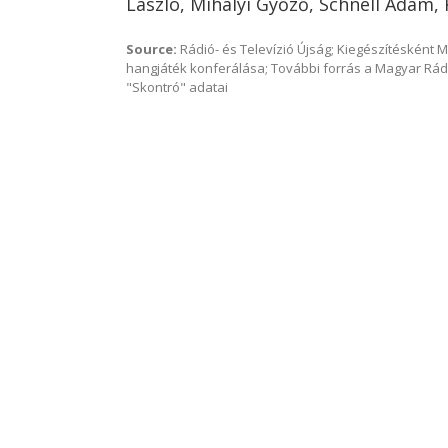
László, Mihályi Győző, Schnell Ádám, 
Source:
Rádió- és Televízió Újság; Kiegészítésként 
hangjáték konferálása; További forrás a Magyar Rád
"Skontró" adatai