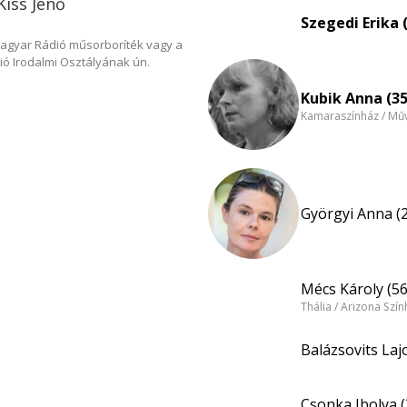
Kiss Jenő
Szegedi Erika 
Magyar Rádió műsorboríték vagy a
ió Irodalmi Osztályának ún.
Kubik Anna (35
Kamaraszínház / Műv
Györgyi Anna (
Mécs Károly (56
Thália / Arizona Szí
Balázsovits Laj
Csonka Ibolya (