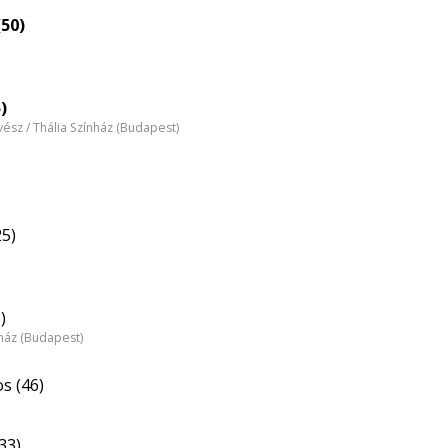
(50)
)
ész / Thália Színház (Budapest)
25)
)
nház (Budapest)
os (46)
33)