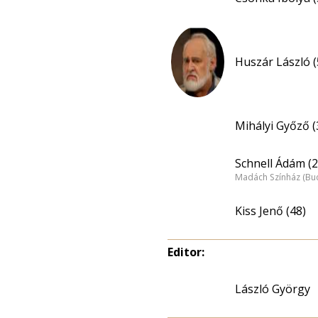
Huszár László (
Mihályi Győző (
Schnell Ádám (2
Madách Színház (Bu
Kiss Jenő (48)
Editor:
László György