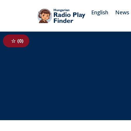
To navigation
To contents
English
News
0