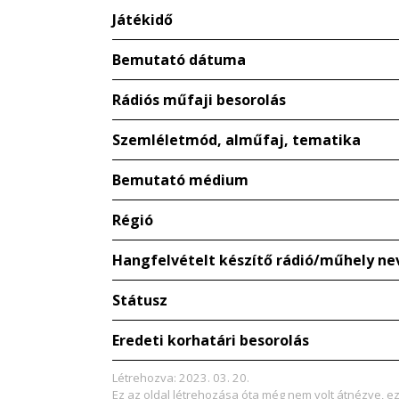
Játékidő
Bemutató dátuma
Rádiós műfaji besorolás
Szemléletmód, alműfaj, tematika
Bemutató médium
Régió
Hangfelvételt készítő rádió/műhely ne
Státusz
Eredeti korhatári besorolás
Létrehozva: 2023. 03. 20.
Ez az oldal létrehozása óta még nem volt átnézve, e