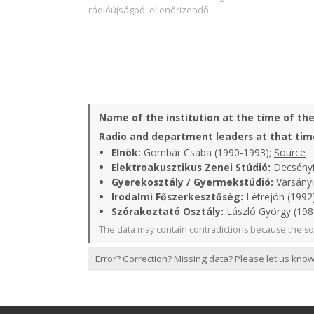
rádióújságból ellenőrizendő.
Name of the institution at the time of th
Radio and department leaders at that tim
Elnök:
Gombár Csaba (1990-1993);
Source
Elektroakusztikus Zenei Stúdió:
Decsényi
Gyerekosztály / Gyermekstúdió:
Varsányi
Irodalmi Főszerkesztőség:
Létrejön (1992)
Szórakoztató Osztály:
László György (198
The data may contain contradictions because the so
Error? Correction? Missing data? Please let us know