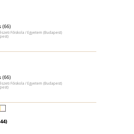
 (66)
észeti Főiskola / Egyetem (Budapest)
pest)
 (66)
észeti Főiskola / Egyetem (Budapest)
pest)
Életkori
eloszlás
44)
nagyítása