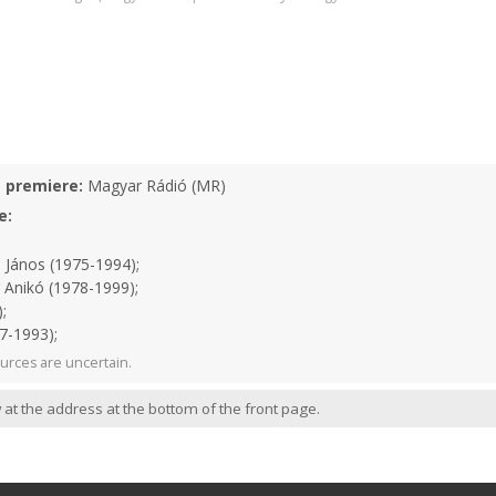
e premiere:
Magyar Rádió (MR)
e:
 János (1975-1994);
 Anikó (1978-1999);
;
7-1993);
urces are uncertain.
 at the address at the bottom of the front page.