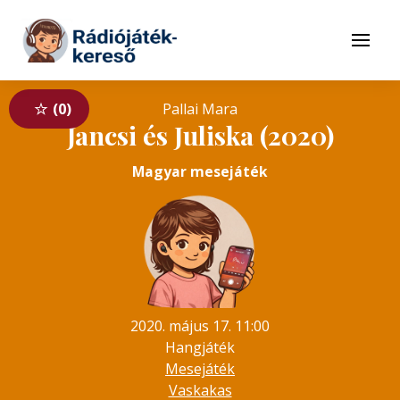
Tovább a navigációhoz
Tovább a tartalomhoz
Menü
0
Pallai Mara
Jancsi és Juliska (2020)
Magyar mesejáték
2020. május 17. 11:00
Hangjáték
Mesejáték
Vaskakas