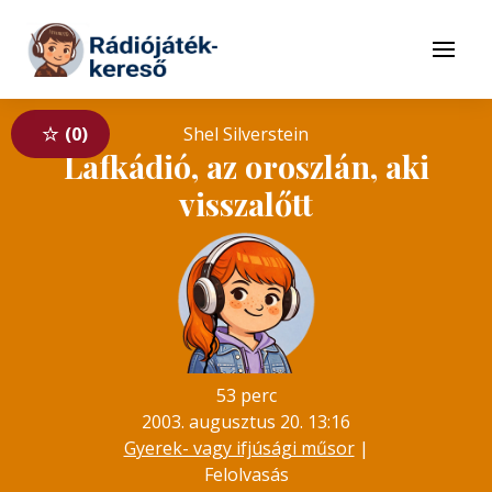
Tovább a navigációhoz
Tovább a tartalomhoz
Menü
0
Shel Silverstein
Lafkádió, az oroszlán, aki
visszalőtt
53 perc
2003. augusztus 20. 13:16
Gyerek- vagy ifjúsági műsor
|
Felolvasás