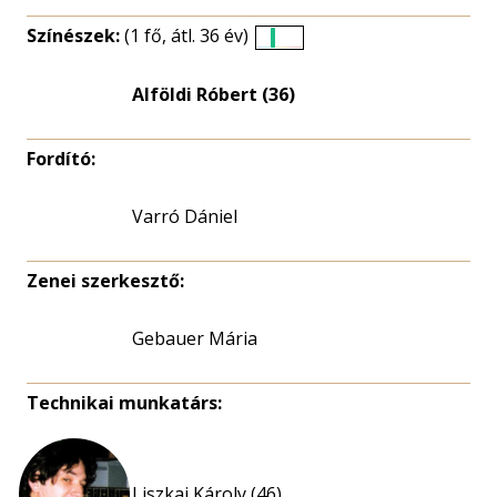
Színészek:
(1 fő, átl. 36 év)
Életkori
eloszlás
Alföldi Róbert (36)
nagyítása
Fordító:
Varró Dániel
Zenei szerkesztő:
Gebauer Mária
Technikai munkatárs:
Liszkai Károly (46)