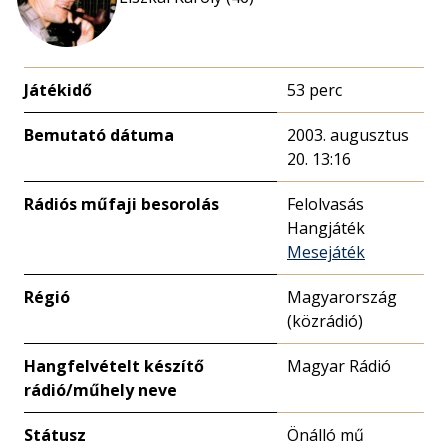
Játékidő
53 perc
Bemutató dátuma
2003. augusztus
20. 13:16
Rádiós műfaji besorolás
Felolvasás
Hangjáték
Mesejáték
Régió
Magyarország
(közrádió)
Hangfelvételt készítő
Magyar Rádió
rádió/műhely neve
Státusz
Önálló mű