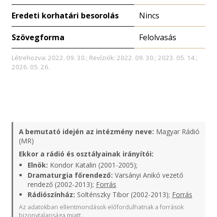
Eredeti korhatári besorolás
Nincs
Szövegforma
Felolvasás
Létrehozva: 2022. 09. 30.; Revíziók: 2022. 09. 30.; 2023. 05. 14.;
2026. 05. 26.
A bemutató idején az intézmény neve:
Magyar Rádió
(MR)
Ekkor a rádió és osztályainak irányítói:
Elnök:
Kondor Katalin (2001-2005);
Dramaturgia főrendező:
Varsányi Anikó vezető
rendező (2002-2013);
Forrás
Rádiószínház:
Solténszky Tibor (2002-2013);
Forrás
Az adatokban ellentmondások előfordulhatnak a források
bizonytalansága miatt.