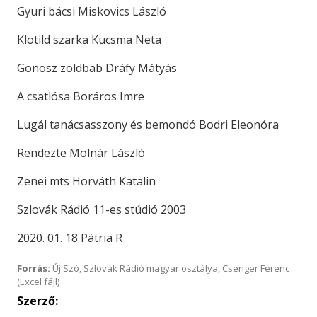
Gyuri bácsi Miskovics László
Klotild szarka Kucsma Neta
Gonosz zöldbab Dráfy Mátyás
A csatlósa Boráros Imre
Lugál tanácsasszony és bemondó Bodri Eleonóra
Rendezte Molnár László
Zenei mts Horváth Katalin
Szlovák Rádió 11-es stúdió 2003
2020. 01. 18 Pátria R
Forrás:
Új Szó, Szlovák Rádió magyar osztálya, Csenger Ferenc
(Excel fájl)
Szerző: