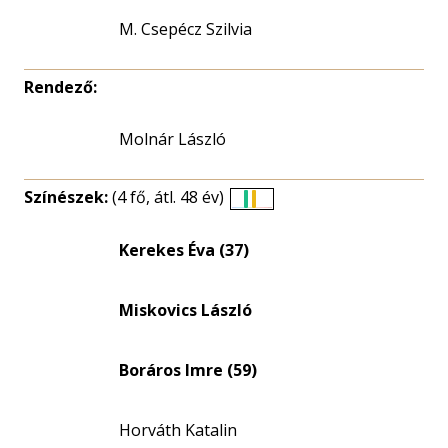
M. Csepécz Szilvia
Rendező:
Molnár László
Színészek:
(4 fő, átl. 48 év)
Életkori
eloszlás
Kerekes Éva (37)
nagyítása
Miskovics László
Boráros Imre (59)
Horváth Katalin