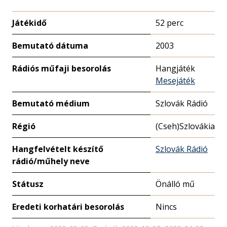
Játékidő
52 perc
Bemutató dátuma
2003
Rádiós műfaji besorolás
Hangjáték
Mesejáték
Bemutató médium
Szlovák Rádió
Régió
(Cseh)Szlovákia
Hangfelvételt készítő
Szlovák Rádió
rádió/műhely neve
Státusz
Önálló mű
Eredeti korhatári besorolás
Nincs