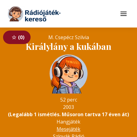
Tovább a navigációhoz
Tovább a tartalomhoz
Menü
0
M. Csepécz Szilvia
Királylány a kukában
52 perc
2003
(Legalább 1 ismétlés. Műsoron tartva 17 éven át)
Hangjáték
Mesejáték
Szlovák Rádió