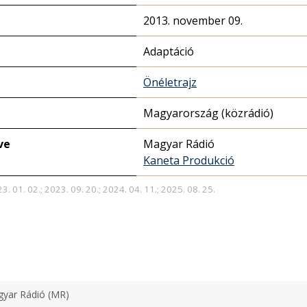
2013. november 09.
Adaptáció
Önéletrajz
Magyarország (közrádió)
ve
Magyar Rádió
Kaneta Produkció
3. 01. 02.; 2023. 09. 20.; 2024. 04. 11.; 2025. 08. 25.
yar Rádió (MR)