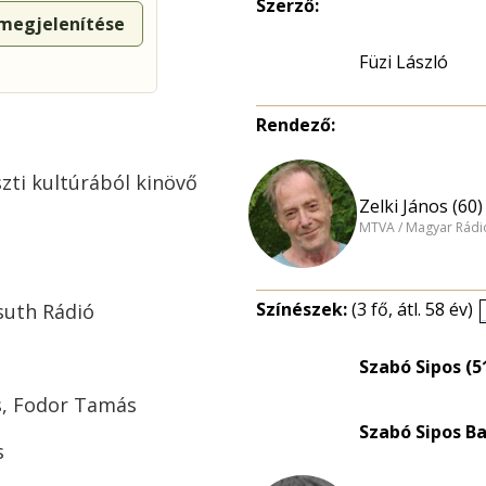
Szerző:
 megjelenítése
Füzi László
Rendező:
zti kultúrából kinövő
Zelki János (60)
MTVA / Magyar Rádi
Színészek:
(3 fő, átl. 58 év)
suth Rádió
Szabó Sipos (5
s, Fodor Tamás
Szabó Sipos Ba
s