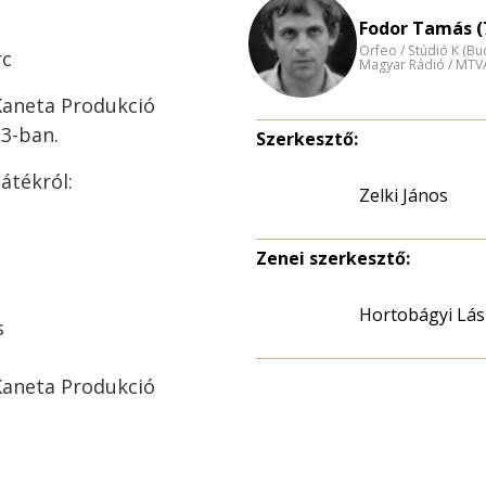
Fodor Tamás (
Orfeo / Stúdió K (B
rc
Magyar Rádió / MTV
Kaneta Produkció
13-ban.
Szerkesztő:
átékról:
Zelki János
Zenei szerkesztő:
Hortobágyi Lás
s
Kaneta Produkció