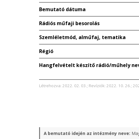
Bemutató dátuma
Rádiós műfaji besorolás
Szemléletmód, alműfaj, tematika
Régió
Hangfelvételt készítő rádió/műhely ne
Létrehozva: 2022. 02. 03.; Revíziók: 2022. 10. 26.; 202
A bemutató idején az intézmény neve:
Mag