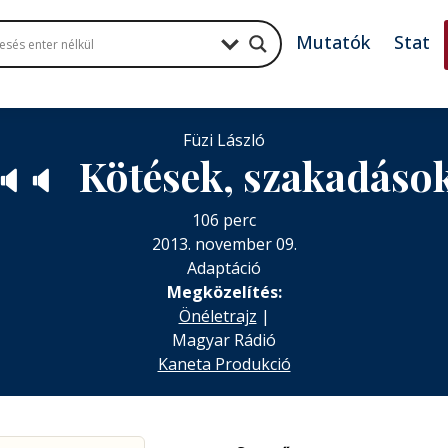
Mutatók
Stat
Füzi László
Kötések, szakadáso
🔈
🔈
106 perc
2013. november 09.
Adaptáció
Megközelítés:
Önéletrajz
|
Magyar Rádió
Kaneta Produkció