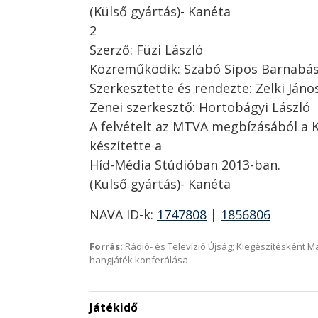
(Külső gyártás)- Kanéta
2
Szerző: Füzi László
Közreműködik: Szabó Sipos Barnabá
Szerkesztette és rendezte: Zelki Jáno
Zenei szerkesztő: Hortobágyi László
A felvételt az MTVA megbízásából a 
készítette a
Híd-Média Stúdióban 2013-ban.
(Külső gyártás)- Kanéta
NAVA ID-k:
1747808
|
1856806
Forrás:
Rádió- és Televízió Újság; Kiegészítésként 
hangjáték konferálása
Játékidő