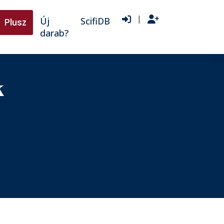
|
Új
ScifiDB
Plusz
darab?
k