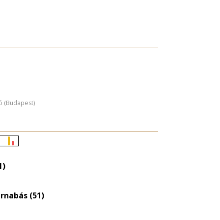
ó (Budapest)
Életkori
eloszlás
1)
nagyítása
rnabás (51)