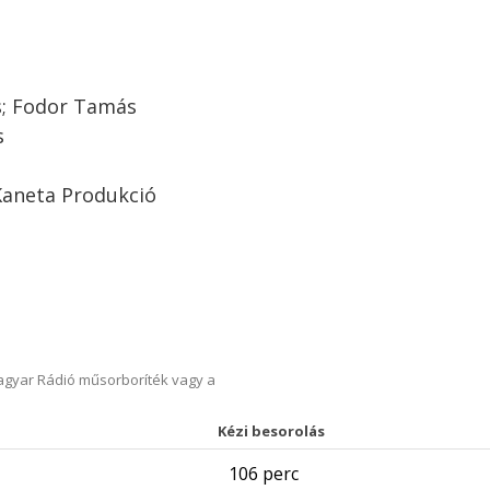
s; Fodor Tamás
s
Kaneta Produkció
Magyar Rádió műsorboríték vagy a
Kézi besorolás
106 perc