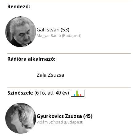
Rendező:
Gál István (53)
Magyar Rádió (Budapest)
Rádióra alkalmazó:
Zala Zsuzsa
Színészek:
(6 fő, átl. 49 év)
Életkori
eloszlás
nagyítása
Gyurkovics Zsuzsa (45)
Vidám Színpad (Budapest)