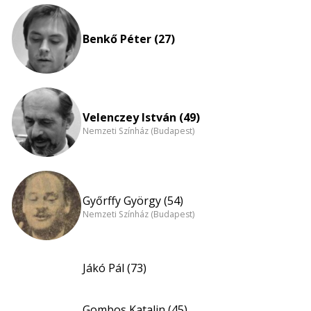
Benkő Péter (27)
Velenczey István (49)
Nemzeti Színház (Budapest)
Győrffy György (54)
Nemzeti Színház (Budapest)
Jákó Pál (73)
Gombos Katalin (45)