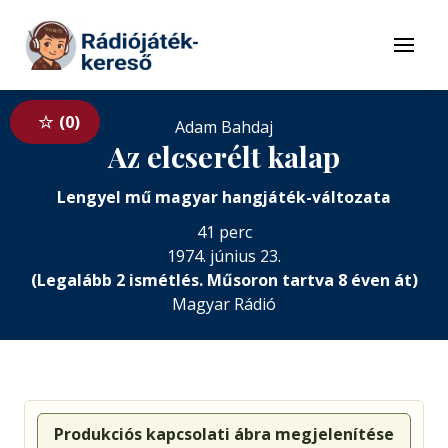
Tovább a navigációhoz
Tovább a tartalomhoz
Menü
0
Adam Bahdaj
Az elcserélt kalap
Lengyel mű magyar hangjáték-változata
41 perc
1974. június 23.
(Legalább 2 ismétlés. Műsoron tartva 8 éven át)
Magyar Rádió
Produkciós kapcsolati ábra megjelenítése