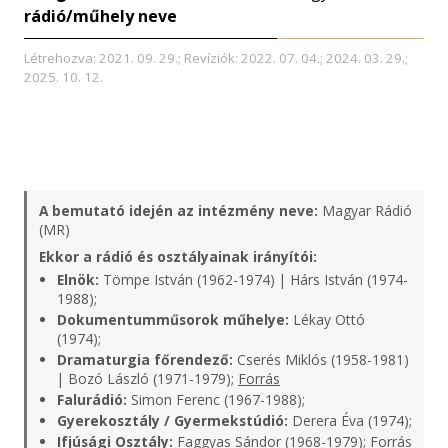
rádió/műhely neve
Létrehozva: 2021. 09. 29.; Revíziók: 2022. 07. 04.; 2024. 03. 29.;
2025. 10. 12.
A bemutató idején az intézmény neve:
Magyar Rádió
(MR)
Ekkor a rádió és osztályainak irányítói:
Elnök:
Tömpe István (1962-1974) | Hárs István (1974-
1988);
Dokumentumműsorok műhelye:
Lékay Ottó
(1974);
Dramaturgia főrendező:
Cserés Miklós (1958-1981)
| Bozó László (1971-1979);
Forrás
Falurádió:
Simon Ferenc (1967-1988);
Gyerekosztály / Gyermekstúdió:
Derera Éva (1974);
Ifjúsági Osztály:
Faggyas Sándor (1968-1979);
Forrás