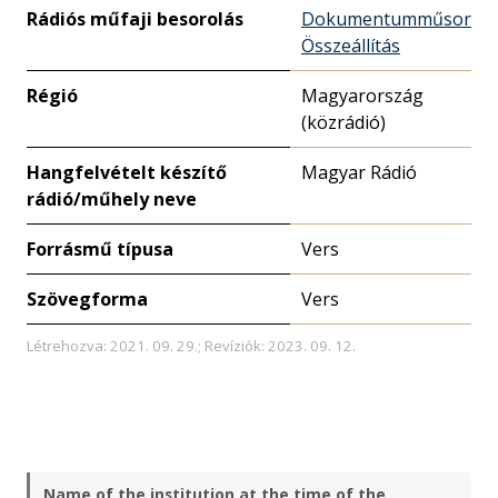
Rádiós műfaji besorolás
Dokumentumműsor
Összeállítás
Régió
Magyarország
(közrádió)
Hangfelvételt készítő
Magyar Rádió
rádió/műhely neve
Forrásmű típusa
Vers
Szövegforma
Vers
Létrehozva: 2021. 09. 29.; Revíziók: 2023. 09. 12.
Name of the institution at the time of the