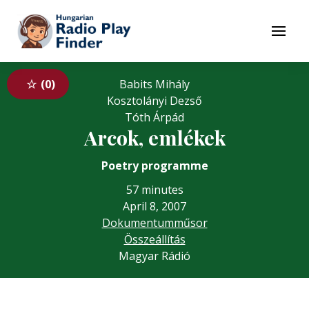
To navigation
To contents
Menu
0
Babits Mihály
Kosztolányi Dezső
Tóth Árpád
Arcok, emlékek
Poetry programme
57 minutes
April 8, 2007
Dokumentumműsor
Összeállítás
Magyar Rádió