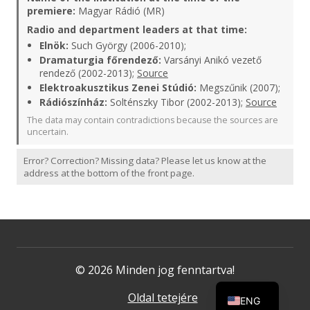
premiere:
Magyar Rádió (MR)
Radio and department leaders at that time:
Elnök:
Such György (2006-2010);
Dramaturgia főrendező:
Varsányi Anikó vezető
rendező (2002-2013);
Source
Elektroakusztikus Zenei Stúdió:
Megszűnik (2007);
Rádiószínház:
Solténszky Tibor (2002-2013);
Source
The data may contain contradictions because the sources are
uncertain.
Error? Correction? Missing data? Please let us know at the
address at the bottom of the front page.
© 2026 Minden jog fenntartva!
Oldal tetejére
ENG