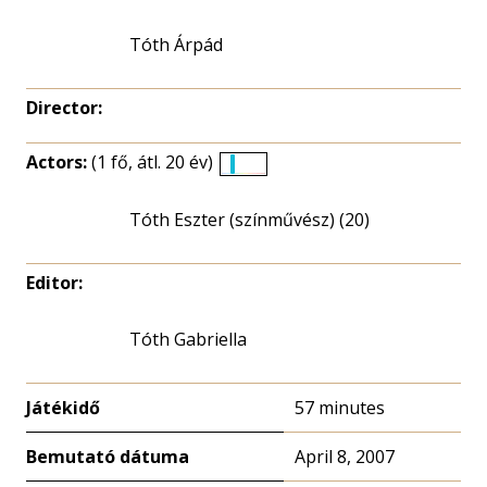
Tóth Árpád
Director:
Actors:
(1 fő, átl. 20 év)
Életkori
eloszlás
Tóth Eszter (színművész) (20)
nagyítása
Editor:
Tóth Gabriella
Játékidő
57 minutes
Bemutató dátuma
April 8, 2007