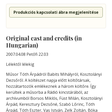
Produkciós kapcsolati ábra megjelenítése
Original cast and credits (in
Hungarian)
2007.04.08 Petőfi 22.03
Lélektől lélekig
Műsor Tóth Árpádról Babits Mihályról, Kosztolányi
Dezsőről. A költészet napja előtt költőtársak,
hozzátartozók emlékeznek a három költőre. Így
kerültek a műsorba a Rádió kincstárából, az
archívumból Borsos Miklós, Füst Milán, Kosztolányi
Árpád, Keresztury Dezsőné, Szabó Lőrinc, Tóth
Árpád, Tóth Eszter, Vas István, Zelk Zoltán, Bóka