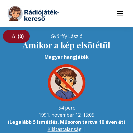
Tovább a navigációhoz
Tovább a tartalomhoz
Menü
0
Győrffy László
Amikor a kép elsötétül
Magyar hangjáték
54 perc
1991. november 12. 15:05
(Legalább 5 ismétlés. Műsoron tartva 10 éven át)
Kilátástalanság
|