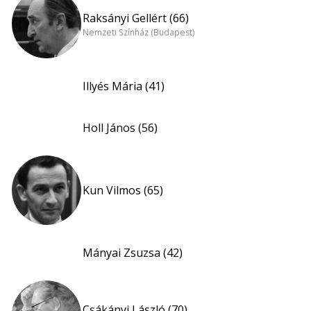
Raksányi Gellért (66)
Nemzeti Színház (Budapest)
Illyés Mária (41)
Holl János (56)
Kun Vilmos (65)
Mányai Zsuzsa (42)
Csákányi László (70)