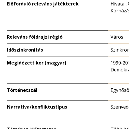
Előforduló releváns játékterek
Hivatal,
Kórház/
Releváns földrajzi régió
Város
Időszinkronitás
Szinkro
Megidézett kor (magyar)
1990-20
Demokrá
Történetszál
Egyhősö
Narratíva/konfliktustípus
Szenved