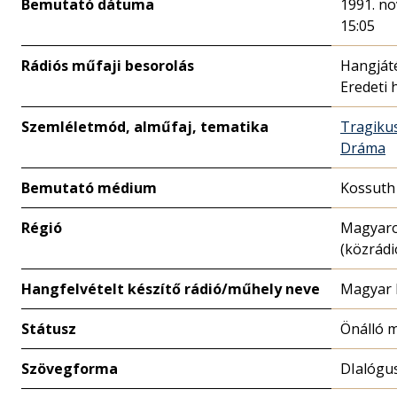
Bemutató dátuma
1991. n
15:05
Rádiós műfaji besorolás
Hangját
Eredeti 
Szemléletmód, alműfaj, tematika
Tragiku
Dráma
Bemutató médium
Kossuth
Régió
Magyar
(közrádi
Hangfelvételt készítő rádió/műhely neve
Magyar 
Státusz
Önálló 
Szövegforma
DIalógu