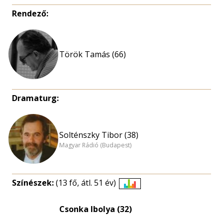
Rendező:
Török Tamás (66)
Dramaturg:
Solténszky Tibor (38)
Magyar Rádió (Budapest)
Színészek:
(13 fő, átl. 51 év)
Életkori
eloszlás
Csonka Ibolya (32)
nagyítása