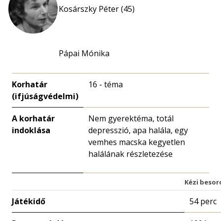
Kosárszky Péter (45)
Pápai Mónika
Korhatár
16 - téma
(ifjúságvédelmi)
A korhatár
Nem gyerektéma, totál
indoklása
depresszió, apa halála, egy
vemhes macska kegyetlen
halálának részletezése
Kézi besor
Játékidő
54 perc