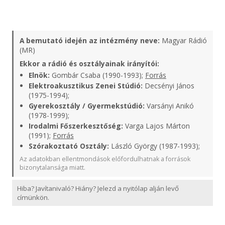
A bemutató idején az intézmény neve:
Magyar Rádió
(MR)
Ekkor a rádió és osztályainak irányítói:
Elnök:
Gombár Csaba (1990-1993);
Forrás
Elektroakusztikus Zenei Stúdió:
Decsényi János
(1975-1994);
Gyerekosztály / Gyermekstúdió:
Varsányi Anikó
(1978-1999);
Irodalmi Főszerkesztőség:
Varga Lajos Márton
(1991);
Forrás
Szórakoztató Osztály:
László György (1987-1993);
Az adatokban ellentmondások előfordulhatnak a források
bizonytalansága miatt.
Hiba? Javítanivaló? Hiány? Jelezd a nyitólap alján levő
címünkön.