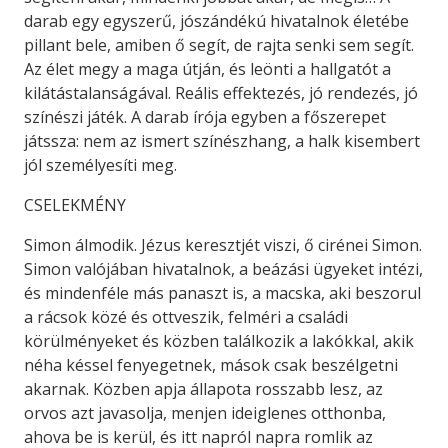
darab egy egyszerű, jószándékú hivatalnok életébe
pillant bele, amiben ő segít, de rajta senki sem segít.
Az élet megy a maga útján, és leönti a hallgatót a
kilátástalanságával. Reális effektezés, jó rendezés, jó
színészi játék. A darab írója egyben a főszerepet
játssza: nem az ismert színészhang, a halk kisembert
jól személyesíti meg.
CSELEKMÉNY
Simon álmodik. Jézus keresztjét viszi, ő cirénei Simon.
Simon valójában hivatalnok, a beázási ügyeket intézi,
és mindenféle más panaszt is, a macska, aki beszorul
a rácsok közé és ottveszik, felméri a családi
körülményeket és közben találkozik a lakókkal, akik
néha késsel fenyegetnek, mások csak beszélgetni
akarnak. Közben apja állapota rosszabb lesz, az
orvos azt javasolja, menjen ideiglenes otthonba,
ahova be is kerül, és itt napról napra romlik az