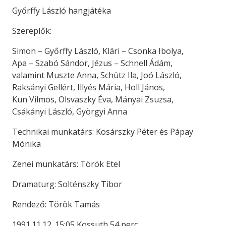
Győrffy László hangjátéka
Szereplők:
Simon – Győrffy László, Klári – Csonka Ibolya,
Apa – Szabó Sándor, Jézus – Schnell Ádám,
valamint Muszte Anna, Schütz Ila, Joó László,
Raksányi Gellért, Illyés Mária, Holl János,
Kun Vilmos, Olsvaszky Éva, Mányai Zsuzsa,
Csákányi László, Györgyi Anna
Technikai munkatárs: Kosárszky Péter és Pápay
Mónika
Zenei munkatárs: Török Etel
Dramaturg: Solténszky Tibor
Rendező: Török Tamás
1991.11.12. 15:05 Kossuth 54 perc