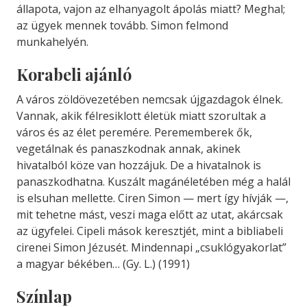
állapota, vajon az elhanyagolt ápolás miatt? Meghal;
az ügyek mennek tovább. Simon felmond
munkahelyén.
Korabeli ajánló
A város zöldövezetében nemcsak új­gazdagok élnek.
Vannak, akik félre­siklott életük miatt szorultak a
város és az élet peremére. Perememberek ők,
vegetálnak és panaszkodnak an­nak, akinek
hivatalból köze van hoz­zájuk. De a hivatalnok is
panaszkod­hatna. Kuszált magánéletében még a halál
is elsuhan mellette. Ciren Simon — mert így hívják —,
mit tehetne mást, veszi maga előtt az utat, akár­csak
az ügyfelei. Cipeli mások ke­resztjét, mint a bibliabeli
cirenei Si­mon Jézusét. Mindennapi „csuklógyakorlat”
a magyar békében… (Gy. L.) (1991)
Színlap