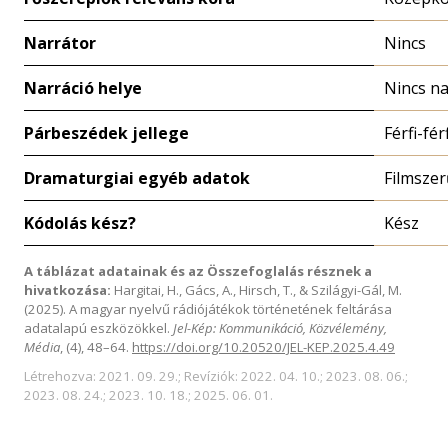
Narrátor
Nincs
Narráció helye
Nincs na
Párbeszédek jellege
Férfi-fér
Dramaturgiai egyéb adatok
Filmszer
Kódolás kész?
Kész
A táblázat adatainak és az Összefoglalás résznek a
hivatkozása:
Hargitai, H., Gács, A., Hirsch, T., & Szilágyi-Gál, M.
(2025). A magyar nyelvű rádiójátékok történetének feltárása
adatalapú eszközökkel.
Jel-Kép: Kommunikáció, Közvélemény,
Média
, (4), 48–64.
https://doi.org/10.20520/JEL-KEP.2025.4.49
Létrehozva: 2021. 09. 29.; Revíziók: 2022. 04. 10.; 2023. 08. 06.;
2023. 08. 24.; 2023. 10. 18.; 2025. 06. 01.