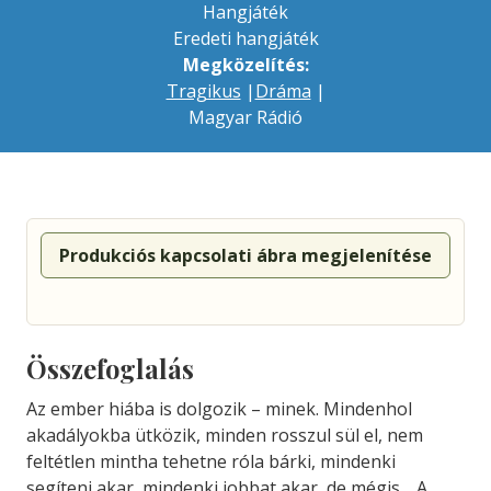
Hangjáték
Eredeti hangjáték
Megközelítés:
Tragikus
|
Dráma
|
Magyar Rádió
Produkciós kapcsolati ábra megjelenítése
Összefoglalás
Az ember hiába is dolgozik – minek. Mindenhol
akadályokba ütközik, minden rosszul sül el, nem
feltétlen mintha tehetne róla bárki, mindenki
segíteni akar, mindenki jobbat akar, de mégis… A