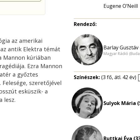
Eugene O’Neill
Rendező:
ógia az amerikai
Barlay Gusztáv 
 az antik Elektra témát
Magyar Rádió (Buda
 a Mannon kúriában
ragédiája. Ezra Mannon
tér a győztes
Színészek:
(3 fő, átl. 42 év)
. Felesége, szeretőjével
osszút esküszik- a
 lesz.
Sulyok Mária (
Ruttkai Éva (3