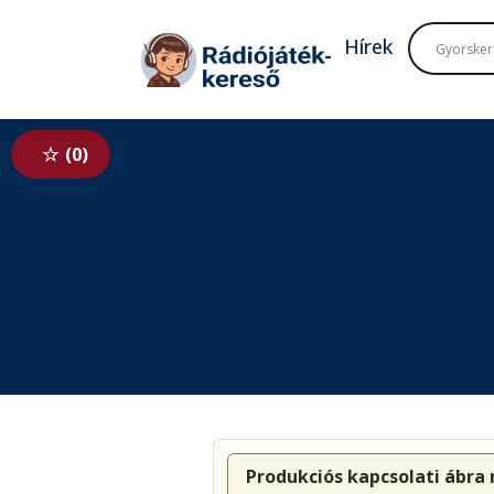
Tovább a navigációhoz
Tovább a tartalomhoz
Hírek
0
Produkciós kapcsolati ábra