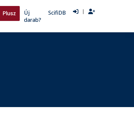
|
Új
ScifiDB
Plusz
darab?