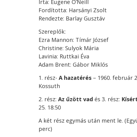
Írta: Eugene O’Neill
Fordította: Harsányi Zsolt
Rendezte: Barlay Gusztáv
Szereplők:
Ezra Mannon: Tímár József
Christine: Sulyok Mária
Lavinia: Ruttkai Éva
Adam Brent: Gábor Miklós
1. rész-
A hazatérés
– 1960. február 2
Kossuth
2. rész:
Az űzött vad
és 3. rész:
Kísér
25. 18:50
A két rész egymás után ment le. (Egy
perc)