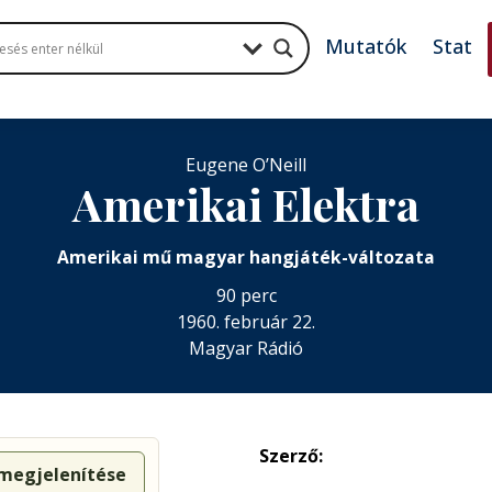
Mutatók
Stat
Eugene O’Neill
Amerikai Elektra
Amerikai mű magyar hangjáték-változata
90 perc
1960. február 22.
Magyar Rádió
Szerző:
 megjelenítése