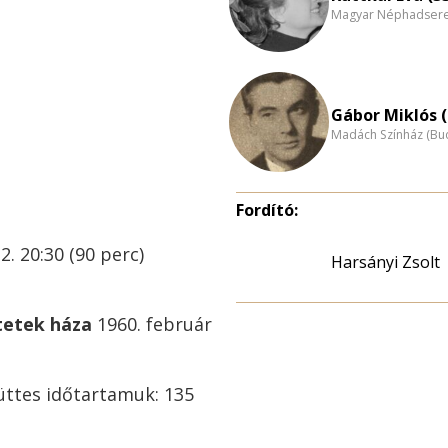
Magyar Néphadsereg
Gábor Miklós (
Madách Színház (Bu
Fordító:
2. 20:30 (90 perc)
Harsányi Zsolt
tetek háza
1960. február
üttes időtartamuk: 135