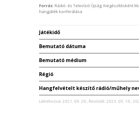
Forrás:
Rádió- és Televízió Újság; Kiegészítésként 
hangjáték konferálása
Játékidő
Bemutató dátuma
Bemutató médium
Régió
Hangfelvételt készítő rádió/műhely ne
Létrehozva: 2021. 09. 29.; Revíziók: 2023. 05. 19.; 202