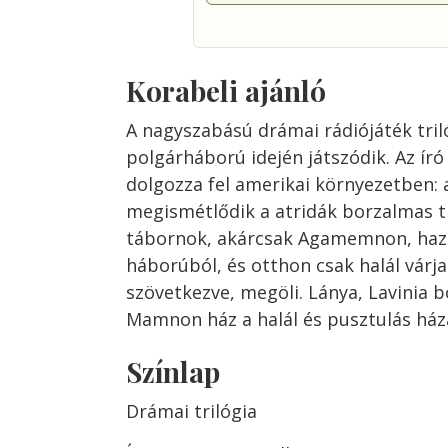
Korabeli ajánló
A nagyszabású drámai rádiójáték tril
polgárháború idején játszódik. Az író
dolgozza fel amerikai környezetben:
megismétlődik a atridák borzalmas t
tábornok, akárcsak Agamemnon, haza
háborúból, és otthon csak halál várja
szövetkezve, megöli. Lánya, Lavinia b
Mamnon ház a halál és pusztulás háza
Színlap
Drámai trilógia