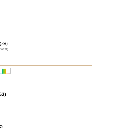
(38)
pest)
Életkori
eloszlás
nagyítása
52)
3)