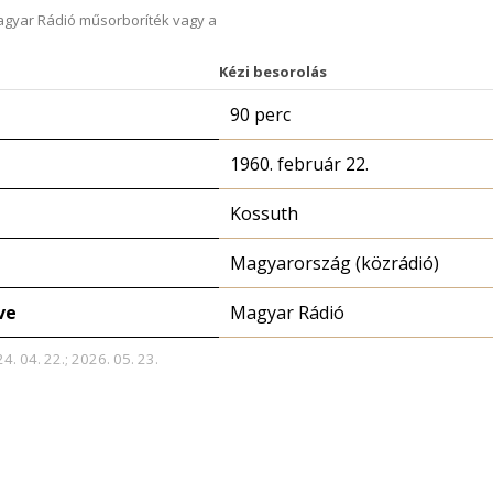
Magyar Rádió műsorboríték vagy a
Kézi besorolás
90 perc
1960. február 22.
Kossuth
Magyarország (közrádió)
ve
Magyar Rádió
4. 04. 22.; 2026. 05. 23.