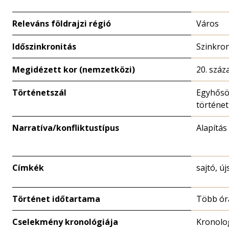
Releváns földrajzi régió
Város
Időszinkronitás
Szinkro
Megidézett kor (nemzetközi)
20. száz
Történetszál
Egyhősö
történet
Narratíva/konfliktustípus
Alapítás
Címkék
sajtó, ú
Történet időtartama
Több ór
Cselekmény kronológiája
Kronolo