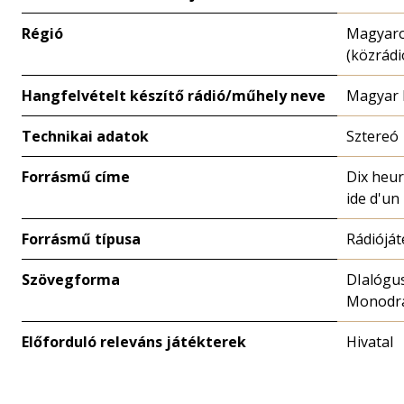
Régió
Magyar
(közrádi
Hangfelvételt készítő rádió/műhely neve
Magyar 
Technikai adatok
Sztereó
Forrásmű címe
Dix heur
ide d'un
Forrásmű típusa
Rádióját
Szövegforma
DIalógus
Monodr
Előforduló releváns játékterek
Hivatal