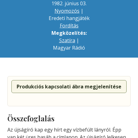
1982. június 03.
Nyomozós
|
Eredeti hangjáték
Fordítás
Megközelítés:
Szatíra
|
Magyar Rádió
Produkciós kapcsolati ábra megjelenítése
Összefoglalás
Az újságíró kap egy hírt egy vízbefúlt lányról. Épp
van két üres hasáb a címlapon. Az újságíró lelkesen