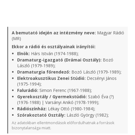
A bemutató idején az intézmény neve:
Magyar Rádió
(MR)
Ekkor a rádió és osztályainak irányítói:
Elnök:
Hárs István (1974-1988);
Dramaturg-igazgató (Drámai Osztály):
Bozó
László (1979-1989);
Dramaturgia főrendező:
Bozó László (1979-1989);
Elektroakusztikus Zenei Stúdió:
Decsényi János
(1975-1994);
Falurádió:
Simon Ferenc (1967-1988);
Gyerekosztály / Gyermekstúdió:
Szabó Éva (?)
(1976-1988) | Varsányi Anikó (1978-1999);
Rádiószínház:
Lékay Ottó (1980-1984);
Szórakoztató Osztály:
László György (1982);
Az adatokban ellentmondások előfordulhatnak a források
bizonytalansága miatt.