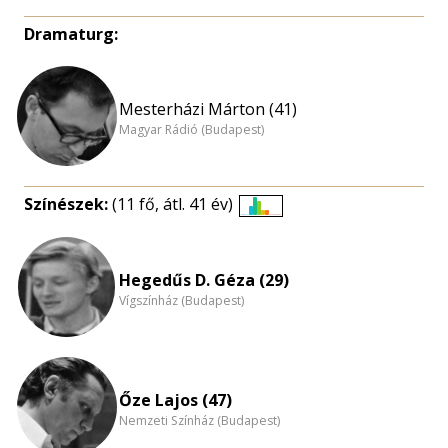
Dramaturg:
Mesterházi Márton (41)
Magyar Rádió (Budapest)
Színészek:
(11 fő, átl. 41 év)
Életkori
eloszlás
nagyítása
Hegedűs D. Géza (29)
Vígszínház (Budapest)
Őze Lajos (47)
Nemzeti Színház (Budapest)