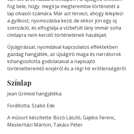
fog bele, hogy megírja-megteremtse történetét a
lap olvasói számára. Már azt tervezi, ahogy leleplezi
a gyilkost, nyomozásba kezd, de ekkor jön egy új
szenzáció, és elfoglalja a vízbefúlt lány immár soha
címlapra nem kerülő történetének hasábjait.
Újságírással, nyomdával kapcsolatos effektekben
gazdag hangjáték, az újságíró maga és narrátorok
kihangosította godolataival a napisajtó
történetteremtő erejéről és a régi hír erőtlenségéről.
Színlap
Jean Grimod hangjátéka.
Fordította. Szabó Ede
A műsort készítette: Bozó László, Gajdos Ferenc,
Mesterházi Márton, Takács Péter