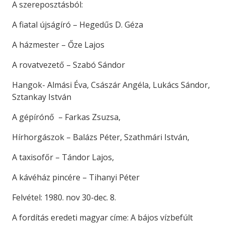
A szereposztásból:
A fiatal újságíró – Hegedűs D. Géza
A házmester – Őze Lajos
A rovatvezető – Szabó Sándor
Hangok- Almási Éva, Császár Angéla, Lukács Sándor,
Sztankay István
A gépírónő – Farkas Zsuzsa,
Hírhorgászok – Balázs Péter, Szathmári István,
A taxisofőr – Tándor Lajos,
A kávéház pincére – Tihanyi Péter
Felvétel: 1980. nov 30-dec. 8.
A fordítás eredeti magyar címe: A bájos vízbefúlt