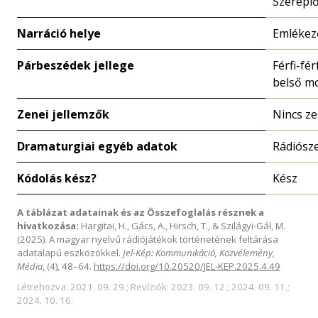
Szerepl
Narráció helye
Emlékez
Párbeszédek jellege
Férfi-férf
belső m
Zenei jellemzők
Nincs z
Dramaturgiai egyéb adatok
Rádiósz
Kódolás kész?
Kész
A táblázat adatainak és az Összefoglalás résznek a
hivatkozása:
Hargitai, H., Gács, A., Hirsch, T., & Szilágyi-Gál, M.
(2025). A magyar nyelvű rádiójátékok történetének feltárása
adatalapú eszközökkel.
Jel-Kép: Kommunikáció, Közvélemény,
Média
, (4), 48–64.
https://doi.org/10.20520/JEL-KEP.2025.4.49
Létrehozva: 2021. 09. 29.; Revíziók: 2023. 09. 12.; 2024. 09. 11.;
2024. 10. 16.