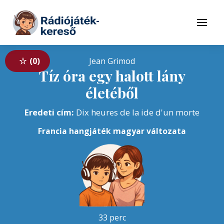
Tovább a navigációhoz
Tovább a tartalomhoz
Menü
0
Jean Grimod
Tíz óra egy halott lány
életéből
Eredeti cím:
Dix heures de la ide d'un morte
Francia hangjáték magyar változata
33 perc