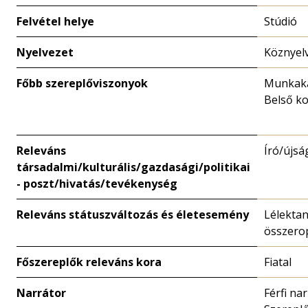
Felvétel helye
Stúdió
Nyelvezet
Köznyel
Főbb szereplőviszonyok
Munkaka
Belső ko
Releváns
Író/újsá
társadalmi/kulturális/gazdasági/politikai
- poszt/hivatás/tevékenység
Releváns státuszváltozás és életesemény
Lélektan
összero
Főszereplők releváns kora
Fiatal
Narrátor
Férfi nar