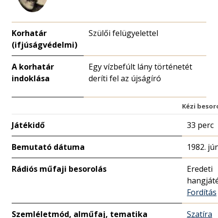
Korhatár
Szülői felügyelettel
(ifjúságvédelmi)
A korhatár
Egy vízbefúlt lány történetét
indoklása
deríti fel az újságíró
Kézi besor
Játékidő
33 perc
Bemutató dátuma
1982. jú
Rádiós műfaji besorolás
Eredeti
hangját
Fordítás
Szemléletmód, alműfaj, tematika
Szatíra