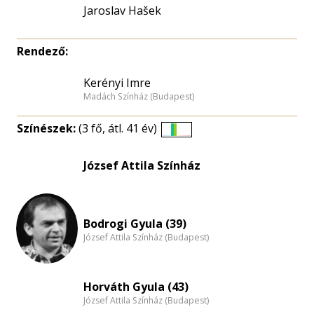
Jaroslav Hašek
Rendező:
Kerényi Imre
Madách Színház (Budapest)
Színészek:
(3 fő, átl. 41 év)
Életkori
eloszlás
József Attila Színház
nagyítása
Bodrogi Gyula (39)
József Attila Színház (Budapest)
Horváth Gyula (43)
József Attila Színház (Budapest)