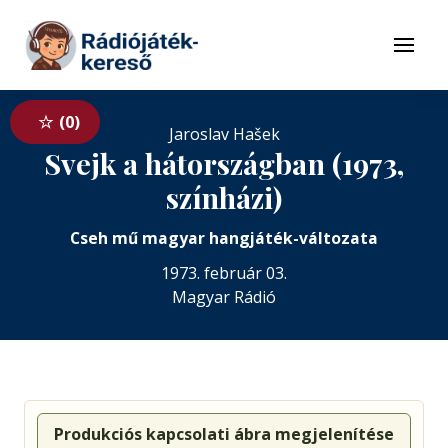
Tovább a navigációhoz
Tovább a tartalomhoz
Menü
0
Jaroslav Hašek
Svejk a hátországban (1973,
színházi)
Cseh mű magyar hangjáték-változata
1973. február 03.
Magyar Rádió
Produkciós kapcsolati ábra megjelenítése