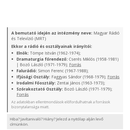
A bemutató idején az intézmény neve:
Magyar Rádió
és Televízió (MRT)
Ekkor a rádió és osztályainak irányítói:
Elnök:
Tömpe István (1962-1974);
Dramaturgia főrendező:
Cserés Miklós (1958-1981)
| Bozó László (1971-1979);
Forrás
Falurádió:
Simon Ferenc (1967-1988);
Ifjúsági Osztály:
Faggyas Sándor (1968-1979);
Forrás
Irodalmi Főosztály:
Zentai János (1963-1973);
Szórakoztató Osztály:
Bozó László (1971-1979);
Forrás
Az adatokban ellentmondások előfordulhatnak a források
bizonytalansága miatt.
Hiba? Javítanivaló? Hiány? Jelezd a nyitólap alján levő
címünkön.