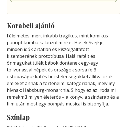
Korabeli ajánló
Félelmetes, mert inkább tragikus, mint komikus
panoptikumba kalauzol minket Hasek Svejkje,
minden idők ártatlan és kiszolgáltatott
kisemberének prototípusa. Halálraítélt és
önmagukat túlélt bábok döntenek egy-egy
tollvonással népek és országok sorsa felől,
ostobaságukkal és becstelenségükkel állítva örök
emléket annak a történelmi kategóriának, mely így
hívnak: Habsburg-monarchia. S hogy ez az irodalmi
remekmű milyen életerős – a könyv, a színdarab és a
film után most egy pompás musical is bizonyítja.
Színlap