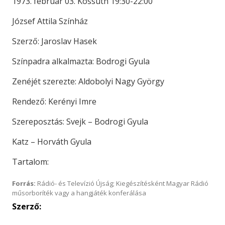
1973. február 03. Kossuth 19:30-22:00
József Attila Színház
Szerző: Jaroslav Hasek
Színpadra alkalmazta: Bodrogi Gyula
Zenéjét szerezte: Aldobolyi Nagy György
Rendező: Kerényi Imre
Szereposztás: Svejk – Bodrogi Gyula
Katz – Horváth Gyula
Tartalom:
Forrás:
Rádió- és Televízió Újság; Kiegészítésként Magyar Rádió
műsorboríték vagy a hangjáték konferálása
Szerző: