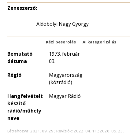
Zeneszerző:
Aldobolyi Nagy György
Kézi besorolás
AI kategorizálás
Bemutató
1973. február
dátuma
03.
Régió
Magyarország
(közrádió)
Hangfelvételt
Magyar Rádió
készítő
rádió/műhely
neve
Létrehozva: 2021. 09. 29.; Revíziók: 2022. 04. 11.; 2026. 05. 23.