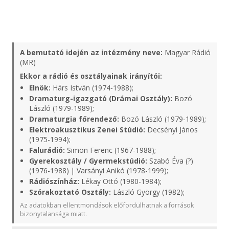
A bemutató idején az intézmény neve:
Magyar Rádió
(MR)
Ekkor a rádió és osztályainak irányítói:
Elnök:
Hárs István (1974-1988);
Dramaturg-igazgató (Drámai Osztály):
Bozó
László (1979-1989);
Dramaturgia főrendező:
Bozó László (1979-1989);
Elektroakusztikus Zenei Stúdió:
Decsényi János
(1975-1994);
Falurádió:
Simon Ferenc (1967-1988);
Gyerekosztály / Gyermekstúdió:
Szabó Éva (?)
(1976-1988) | Varsányi Anikó (1978-1999);
Rádiószínház:
Lékay Ottó (1980-1984);
Szórakoztató Osztály:
László György (1982);
Az adatokban ellentmondások előfordulhatnak a források
bizonytalansága miatt.