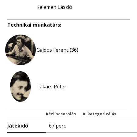
Kelemen László
Technikai munkatárs:
Gajdos Ferenc (36)
Takács Péter
Kézi besorolás
AI kategorizálás
Játékidő
67 perc