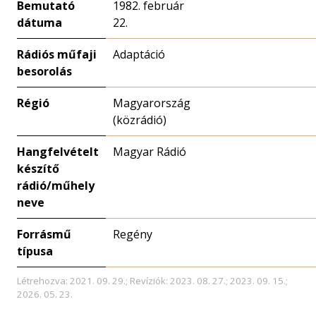
Bemutató
1982. február
dátuma
22.
Rádiós műfaji
Adaptáció
besorolás
Régió
Magyarország
(közrádió)
Hangfelvételt
Magyar Rádió
készítő
rádió/műhely
neve
Forrásmű
Regény
típusa
Létrehozva: 2021. 09. 29.; Revíziók: 2023. 08. 27.; 2023. 09. 15.;
2026. 05. 23.