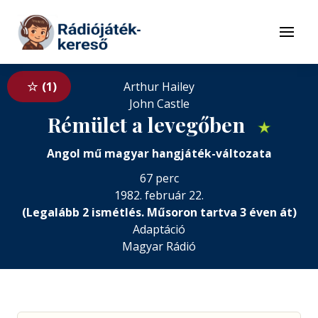
Tovább a navigációhoz
Tovább a tartalomhoz
Menü
1
Arthur Hailey
John Castle
Rémület a levegőben
★
Angol mű magyar hangjáték-változata
67 perc
1982. február 22.
(Legalább 2 ismétlés. Műsoron tartva 3 éven át)
Adaptáció
Magyar Rádió