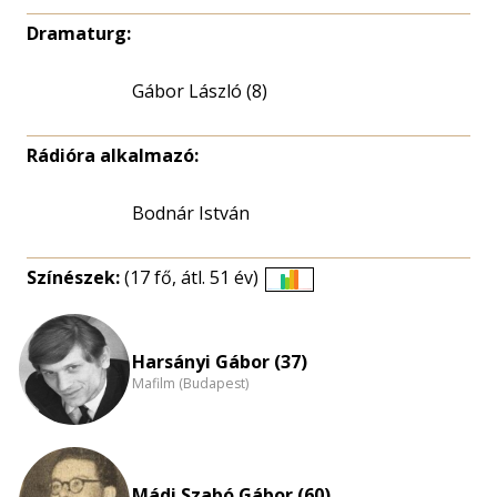
Dramaturg:
Gábor László (8)
Rádióra alkalmazó:
Bodnár István
Színészek:
(17 fő, átl. 51 év)
Életkori
eloszlás
nagyítása
Harsányi Gábor (37)
Mafilm (Budapest)
Mádi Szabó Gábor (60)