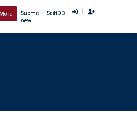
|
Submit
ScifiDB
More
new