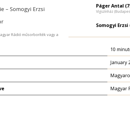
e
Páger Antal (7
ie – Somogyi Erzsi
Vígszínház (Budapes
n
or
Somogyi Erzsi 
Magyar Rádió műsorboríték vagy a
10 minut
January 
Magyaror
ve
Magyar 