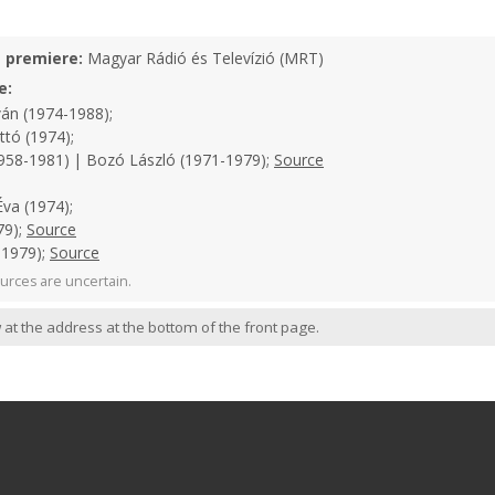
e premiere:
Magyar Rádió és Televízió (MRT)
e:
án (1974-1988);
tó (1974);
958-1981) | Bozó László (1971-1979);
Source
va (1974);
79);
Source
-1979);
Source
urces are uncertain.
 at the address at the bottom of the front page.