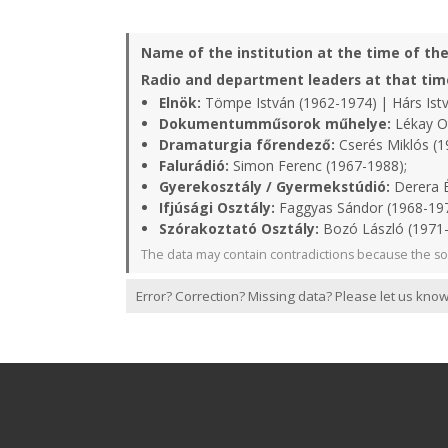
Name of the institution at the time of th
Radio and department leaders at that tim
Elnök:
Tömpe István (1962-1974) | Hárs Istv
Dokumentumműsorok műhelye:
Lékay Ot
Dramaturgia főrendező:
Cserés Miklós (1
Falurádió:
Simon Ferenc (1967-1988);
Gyerekosztály / Gyermekstúdió:
Derera É
Ifjúsági Osztály:
Faggyas Sándor (1968-19
Szórakoztató Osztály:
Bozó László (1971
The data may contain contradictions because the so
Error? Correction? Missing data? Please let us know