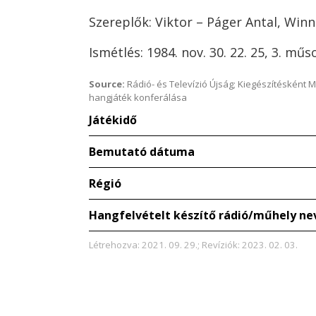
Szereplők: Viktor – Páger Antal, Winn
Ismétlés: 1984. nov. 30. 22. 25, 3. műs
Source:
Rádió- és Televízió Újság; Kiegészítésként 
hangjáték konferálása
Játékidő
Bemutató dátuma
Régió
Hangfelvételt készítő rádió/műhely ne
Létrehozva: 2021. 09. 29.; Revíziók: 2023. 02. 03.