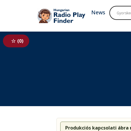
To navigation
To contents
News
0
Produkciós kapcsolati ábra