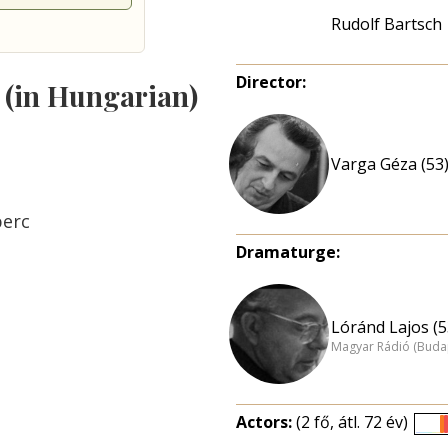
Rudolf Bartsch
Director:
s (in Hungarian)
Varga Géza (53
perc
Dramaturge:
Lóránd Lajos (5
Magyar Rádió (Buda
Actors:
(2 fő, átl. 72 év)
É