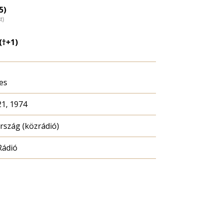
loszlás
5)
t)
agyítása
(†+1)
es
21, 1974
szág (közrádió)
Rádió