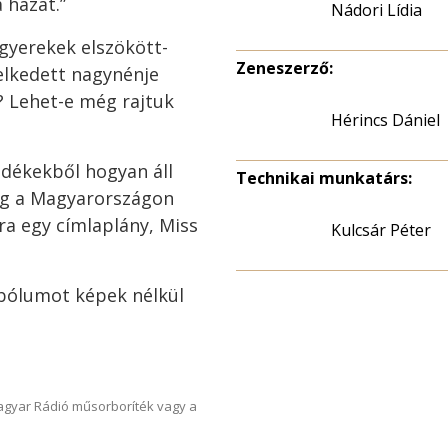
 házat.”
Nádori Lídia
 gyerekek elszökött-
Zeneszerző:
elkedett nagynénje
? Lehet-e még rajtuk
Hérincs Dániel
edékekből hogyan áll
Technikai munkatárs:
eg a Magyarországon
ra egy címlaplány, Miss
Kulcsár Péter
bólumot képek nélkül
Magyar Rádió műsorboríték vagy a