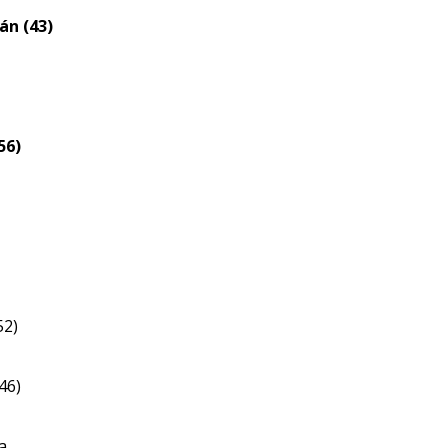
eloszlás
án (43)
nagyítása
56)
52)
46)
a