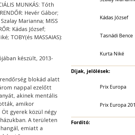
CIÁLIS MUNKÁS: Tóth
, RENDŐR: Hevér Gábor;
Kádas József
Szalay Marianna; MISS
ŐR: Kádas József;
Tasnádi Bence
Niké; TOBY(és MASSAIAS):
Kurta Niké
ójában készült, 2013-
Díjak, jelölések:
a rendőrség blokád alatt
Prix Europa
árom nappal ezelőtt
anyát, akinek mentális
ották, amikor
Prix Europa 20
. Öt gyerek közül négy
 házukban. A területen
Fordító:
ohangál, emiatt a