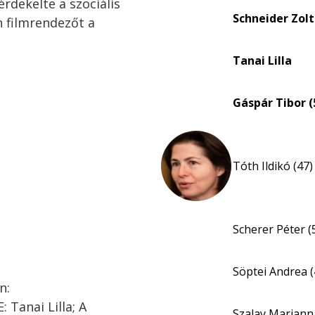
érdekelte a szociális
Schneider Zolt
 filmrendezőt a
Tanai Lilla
Gáspár Tibor (
Tóth Ildikó (47)
Scherer Péter (
Söptei Andrea (
n:
 Tanai Lilla; A
Szalay Mariann