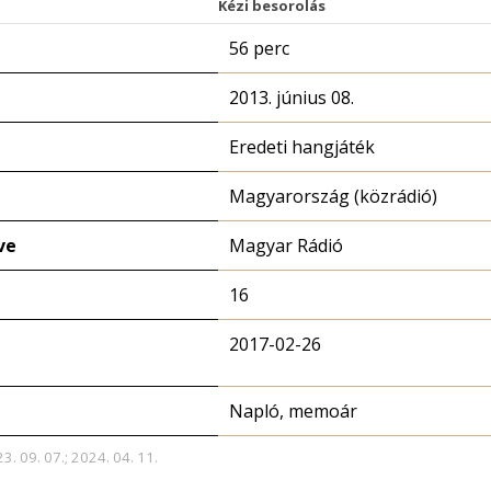
Kézi besorolás
56 perc
2013. június 08.
Eredeti hangjáték
Magyarország (közrádió)
ve
Magyar Rádió
16
2017-02-26
Napló, memoár
3. 09. 07.; 2024. 04. 11.