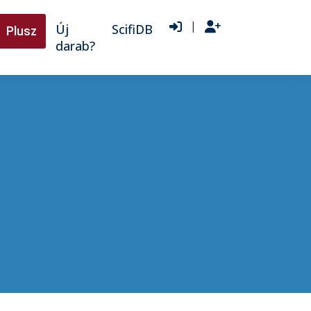
|
Új
ScifiDB
Plusz
darab?