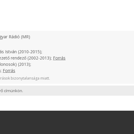
yar Rádió (MR)
ás István (2010-2015);
ezető rendező (2002-2013);
Forrás
donosok) (2013);
);
Forrás
rások bizonytalansága miatt.
evő címünkön.