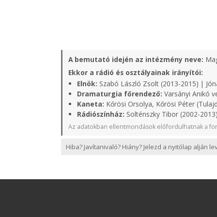
A bemutató idején az intézmény neve:
Mag
Ekkor a rádió és osztályainak irányítói:
Elnök:
Szabó László Zsolt (2013-2015) | Jón
Dramaturgia főrendező:
Varsányi Anikó v
Kaneta:
Kőrösi Orsolya, Kőrösi Péter (Tulaj
Rádiószínház:
Solténszky Tibor (2002-2013
Az adatokban ellentmondások előfordulhatnak a for
Hiba? Javítanivaló? Hiány? Jelezd a nyitólap alján l