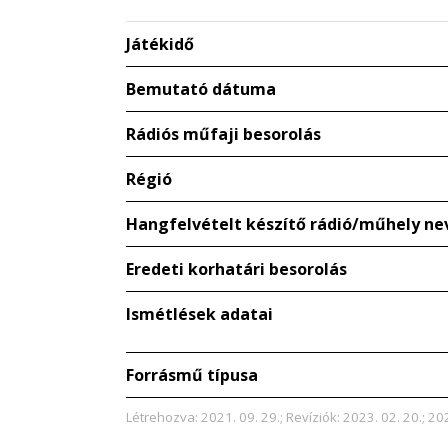
Játékidő
Bemutató dátuma
Rádiós műfaji besorolás
Régió
Hangfelvételt készítő rádió/műhely ne
Eredeti korhatári besorolás
Ismétlések adatai
Forrásmű típusa
Létrehozva: 2021. 09. 29.; Revíziók: 2023. 02. 20.; 202