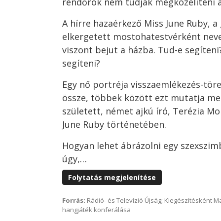
rendőrök nem tudják megközelíteni a
A hírre hazaérkező Miss June Ruby, a
elkergetett mostohatestvérként nev
viszont bejut a házba. Tud-e segíteni
segíteni?
Egy nő portréja visszaemlékezés-tör
össze, többek között ezt mutatja m
született, német ajkú író, Terézia Mo
June Ruby történetében.
Hogyan lehet ábrázolni egy szexszim
úgy,…
Folytatás megjelenítése
Forrás:
Rádió- és Televízió Újság; Kiegészítésként 
hangjáték konferálása