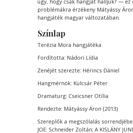
úgy, hogy csak hangját halljuk? — ez 
problémákra érzékeny Mátyássy Áron
hangjáték magyar változatában.
Színlap
Terézia Mora hangjátéka
Fordította: Nádori Lídia
Zenéjét szerezte: Hérincs Dániel
Hangmérnök: Kulcsár Péter
Dramaturg: Cseicsner Otília
Rendezte: Mátyássy Áron (2013)
Szereplők a megszólalás sorrendjébe
JOE: Schneider Zoltán; A KISLÁNY JUNE: