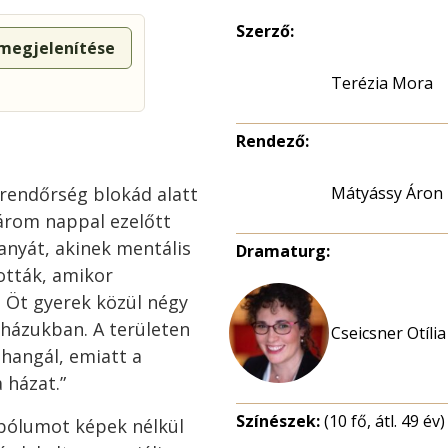
Szerző:
 megjelenítése
Terézia Mora
Rendező:
a rendőrség blokád alatt
Mátyássy Áron
árom nappal ezelőtt
anyát, akinek mentális
Dramaturg:
ották, amikor
. Öt gyerek közül négy
 házukban. A területen
Cseicsner Otília
ohangál, emiatt a
 házat.”
Színészek:
(10 fő, átl. 49 év)
bólumot képek nélkül