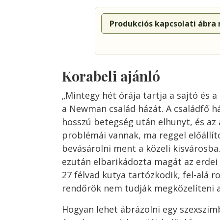
Produkciós kapcsolati ábra
Korabeli ajánló
„Mintegy hét órája tartja a sajtó és 
a Newman család házát. A családfő h
hosszú betegség után elhunyt, és az 
problémái vannak, ma reggel előállít
bevásárolni ment a közeli kisvárosba
ezután elbarikádozta magát az erdei
27 félvad kutya tartózkodik, fel-alá r
rendőrök nem tudják megközelíteni a
Hogyan lehet ábrázolni egy szexszim