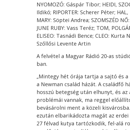
NYOMOZÓ: Gáspár Tibor; HEIDI, SZO
Ildikó; RIPORTER: Scherer Péter; HAL
MARY: Söptei Andrea; SZOMSZÉD NŐ: 
JUNE RUBY: Vass Teréz; TOM, POLGÁR
ELISEO: Tasnádi Bence; CLEO: Kurta 
Szőllősi Levente Artin
A felvétel a Magyar Rádió 20-as stúdi
ban.
„Mintegy hét órája tartja a sajtó és 
a Newman család házát. A családfő h
hosszú betegség után elhunyt, és az 
problémái vannak, ma reggel előállít
bevásárolni ment a közeli kisvárosba
ezután elbarikádozta magát az erdei
27 félvad kutya tartózkodik, fel-alá r