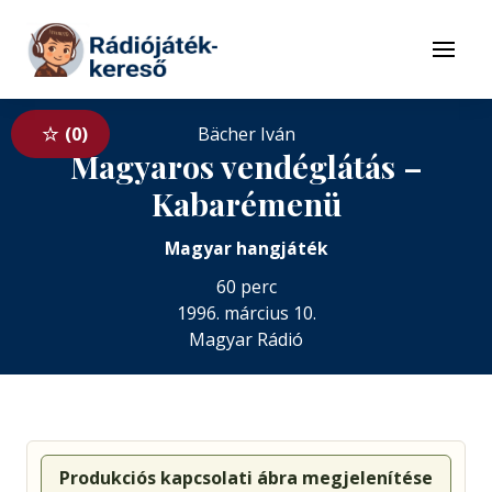
Tovább a navigációhoz
Tovább a tartalomhoz
Menü
0
Bächer Iván
Magyaros vendéglátás –
Kabarémenü
Magyar hangjáték
60 perc
1996. március 10.
Magyar Rádió
Produkciós kapcsolati ábra megjelenítése