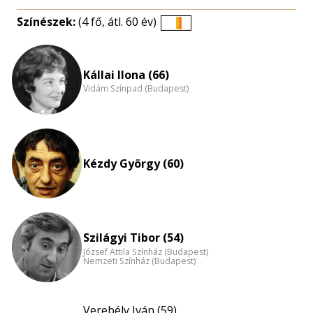
Színészek:
(4 fő, átl. 60 év)
Életkori
eloszlás
nagyítása
Kállai Ilona (66)
Vidám Színpad (Budapest)
Kézdy György (60)
Szilágyi Tibor (54)
József Attila Színház (Budapest)
Nemzeti Színház (Budapest)
Verebély Iván (59)