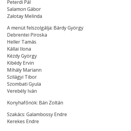
Peterdi Pál
Salamon Gábor
Zalotay Melinda
A menüt felszolgálja: Bárdy György
Debrentei Piroska
Heller Tamás
Kállai Ilona
Kézdy György
Kibédy Ervin
Mihály Mariann
Szilágyi Tibor
Szombati Gyula
Verebély Iván
Konyhafőnök: Bán Zoltán
Szakács: Galambossy Endre
Kerekes Endre