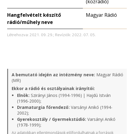
(közrádió)
Hangfelvételt készítő
Magyar Rádió
rádió/műhely neve
Létrehozva: 2021. 09. 29.; Revíziók: 2022. 07. 05.
A bemutató idején az intézmény neve:
Magyar Rádió
(MR)
Ekkor a rádió és osztályainak irányítói:
Elnök:
Szirányi János (1994-1996) | Hajdú István
(1996-2000);
Dramaturgia főrendező:
Varsányi Anikó (1994-
2002);
Gyerekosztály / Gyermekstúdió:
Varsányi Anikó
(1978-1999);
Az adatokban ellentmondások előfordulhatnak a források