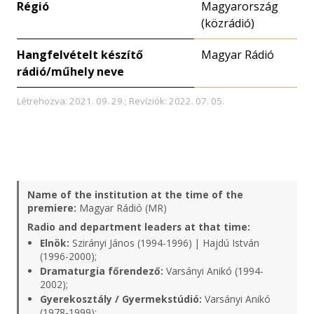
Régió
Magyarország
(közrádió)
Hangfelvételt készítő
Magyar Rádió
rádió/műhely neve
Létrehozva: 2021. 09. 29.; Revíziók: 2022. 07. 05.
Name of the institution at the time of the
premiere:
Magyar Rádió (MR)
Radio and department leaders at that time:
Elnök:
Szirányi János (1994-1996) | Hajdú István
(1996-2000);
Dramaturgia főrendező:
Varsányi Anikó (1994-
2002);
Gyerekosztály / Gyermekstúdió:
Varsányi Anikó
(1978-1999);