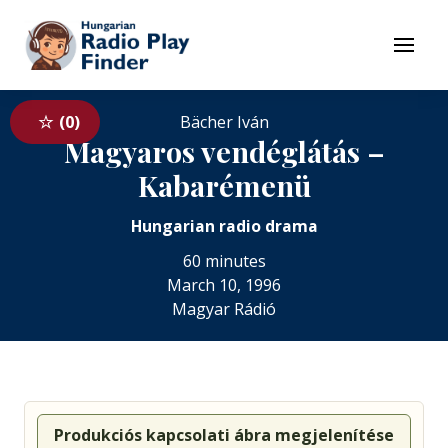
To navigation
To contents
Menu
0
Bächer Iván
Magyaros vendéglátás –
Kabarémenü
Hungarian radio drama
60 minutes
March 10, 1996
Magyar Rádió
Produkciós kapcsolati ábra megjelenítése