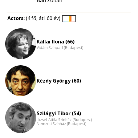
Bán Zoltán
Actors:
(4 fő, átl. 60 év)
Életkori
eloszlás
nagyítása
Kállai Ilona (66)
Vidám Színpad (Budapest)
Kézdy György (60)
Szilágyi Tibor (54)
József Attila Színház (Budapest)
Nemzeti Színház (Budapest)