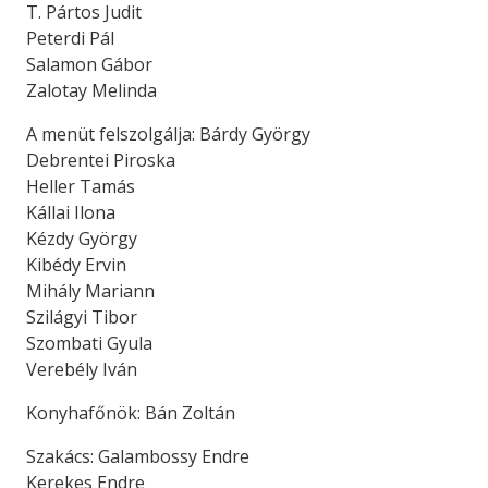
T. Pártos Judit
Peterdi Pál
Salamon Gábor
Zalotay Melinda
A menüt felszolgálja: Bárdy György
Debrentei Piroska
Heller Tamás
Kállai Ilona
Kézdy György
Kibédy Ervin
Mihály Mariann
Szilágyi Tibor
Szombati Gyula
Verebély Iván
Konyhafőnök: Bán Zoltán
Szakács: Galambossy Endre
Kerekes Endre